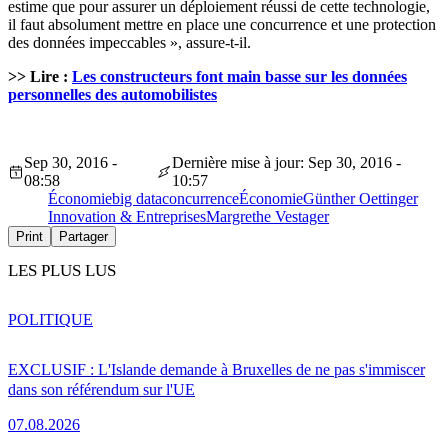
estime que pour assurer un déploiement réussi de cette technologie,
il faut absolument mettre en place une concurrence et une protection
des données impeccables », assure-t-il.
>> Lire :
Les constructeurs font main basse sur les données
personnelles des automobilistes
Sep 30, 2016 -
Dernière mise à jour: Sep 30, 2016 -
08:58
10:57
Économie
big data
concurrence
Économie
Günther Oettinger
Innovation & Entreprises
Margrethe Vestager
Print
Partager
LES PLUS LUS
POLITIQUE
EXCLUSIF : L'Islande demande à Bruxelles de ne pas s'immiscer
dans son référendum sur l'UE
07.08.2026