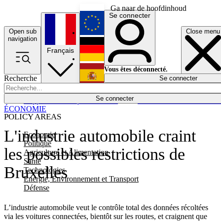
Ga naar de hoofdinhoud
Se connecter
Open sub
Close menu
English
navigation
Français
Deutsch
Vous êtes déconnecté.
Recherche
Se connecter
Español
Lumières éteintes
Se connecter
Rapporteur
Politique
Économie
Newsletters
Evénements
Em
ÉCONOMIE
POLICY AREAS
L'industrie automobile craint
Economie
Politique
les possibles restrictions de
Agriculture et Alimentation
Santé
Bruxelles
Technologies
Energie, Environnement et Transport
Défense
L’industrie automobile veut le contrôle total des données récoltées
via les voitures connectées, bientôt sur les routes, et craignent que