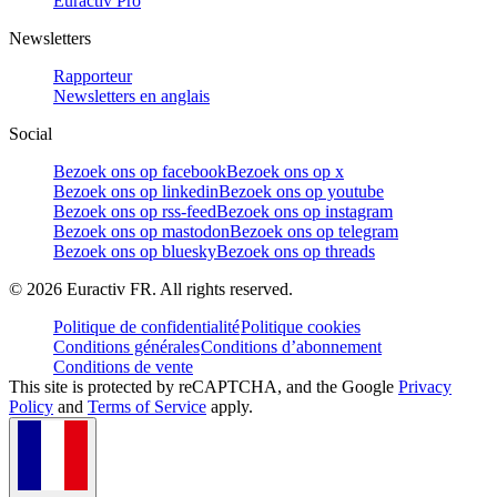
Euractiv Pro
Newsletters
Rapporteur
Newsletters en anglais
Social
Bezoek ons op facebook
Bezoek ons op x
Bezoek ons op linkedin
Bezoek ons op youtube
Bezoek ons op rss-feed
Bezoek ons op instagram
Bezoek ons op mastodon
Bezoek ons op telegram
Bezoek ons op bluesky
Bezoek ons op threads
©
2026
Euractiv FR. All rights reserved.
Politique de confidentialité
Politique cookies
Conditions générales
Conditions d’abonnement
Conditions de vente
This site is protected by reCAPTCHA, and the Google
Privacy
Policy
and
Terms of Service
apply.