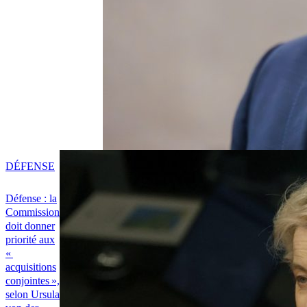
DÉFENSE
Défense : la
Commission
doit donner
priorité aux
«
acquisitions
conjointes »,
selon Ursula