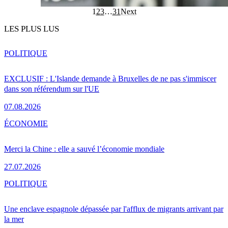
1
2
3
…
31
Next
LES PLUS LUS
POLITIQUE
EXCLUSIF : L'Islande demande à Bruxelles de ne pas s'immiscer
dans son référendum sur l'UE
07.08.2026
ÉCONOMIE
Merci la Chine : elle a sauvé l’économie mondiale
27.07.2026
POLITIQUE
Une enclave espagnole dépassée par l'afflux de migrants arrivant par
la mer