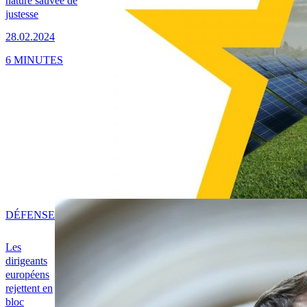
nature sauvée de
justesse
28.02.2024
6 MINUTES
DÉFENSE
Les
dirigeants
européens
rejettent en
bloc