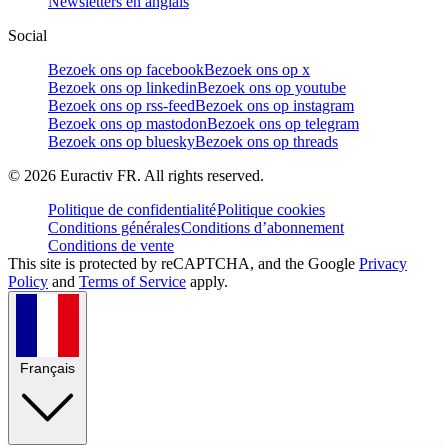
Newsletters en anglais
Social
Bezoek ons op facebook
Bezoek ons op x
Bezoek ons op linkedin
Bezoek ons op youtube
Bezoek ons op rss-feed
Bezoek ons op instagram
Bezoek ons op mastodon
Bezoek ons op telegram
Bezoek ons op bluesky
Bezoek ons op threads
©
2026
Euractiv FR. All rights reserved.
Politique de confidentialité
Politique cookies
Conditions générales
Conditions d’abonnement
Conditions de vente
This site is protected by reCAPTCHA, and the Google
Privacy
Policy
and
Terms of Service
apply.
Français