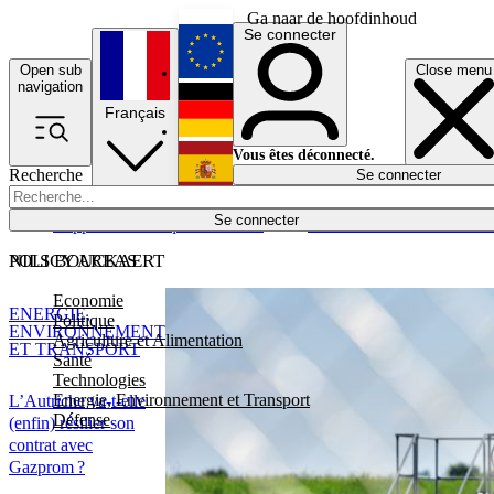
Ga naar de hoofdinhoud
Se connecter
Open sub
Close menu
English
navigation
Français
Deutsch
Vous êtes déconnecté.
Recherche
Se connecter
Español
Lumières éteintes
Se connecter
Rapporteur
Politique
Économie
Newsletters
Evénements
Em
POLICY AREAS
NILS BOUCKAERT
Economie
ENERGIE,
Politique
ENVIRONNEMENT
Agriculture et Alimentation
ET TRANSPORT
Santé
Technologies
Energie, Environnement et Transport
L’Autriche va-t-elle
Défense
(enfin) résilier son
contrat avec
Gazprom ?