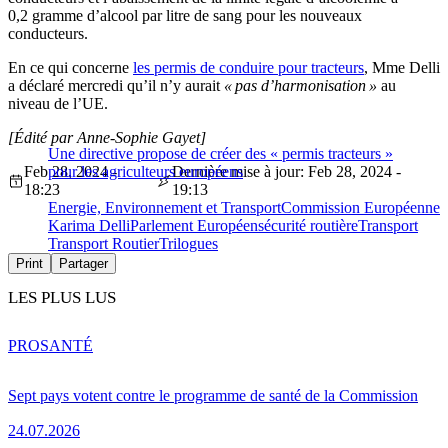
0,2 gramme d’alcool par litre de sang pour les nouveaux
conducteurs.
En ce qui concerne
les permis de conduire pour tracteurs
, Mme Delli
a déclaré mercredi qu’il n’y aurait
« pas d’harmonisation »
au
niveau de l’UE.
[Édité par Anne-Sophie Gayet]
Une directive propose de créer des « permis tracteurs »
Feb 28, 2024 -
pour les agriculteurs européens
Dernière mise à jour: Feb 28, 2024 -
18:23
19:13
Energie, Environnement et Transport
Commission Européenne
Karima Delli
Parlement Européen
sécurité routière
Transport
Transport Routier
Trilogues
Print
Partager
LES PLUS LUS
PRO
SANTÉ
Sept pays votent contre le programme de santé de la Commission
24.07.2026