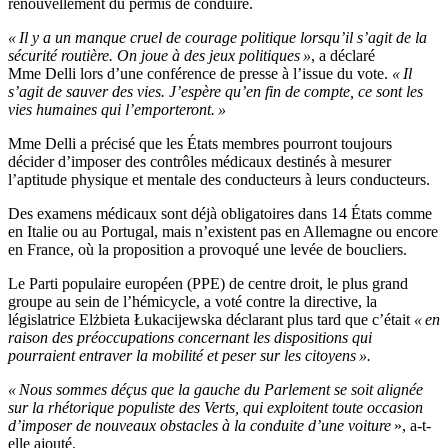
renouvellement du permis de conduire.
« Il y a un manque cruel de courage politique lorsqu’il s’agit de la
sécurité routière. On joue à des jeux politiques »
, a déclaré
Mme Delli lors d’une conférence de presse à l’issue du vote.
« Il
s’agit de sauver des vies. J’espère qu’en fin de compte, ce sont les
vies humaines qui l’emporteront. »
Mme Delli a précisé que les États membres pourront toujours
décider d’imposer des contrôles médicaux destinés à mesurer
l’aptitude physique et mentale des conducteurs à leurs conducteurs.
Des examens médicaux sont déjà obligatoires dans 14 États comme
en Italie ou au Portugal, mais n’existent pas en Allemagne ou encore
en France, où la proposition a provoqué une levée de boucliers.
Le Parti populaire européen (PPE) de centre droit, le plus grand
groupe au sein de l’hémicycle, a voté contre la directive, la
législatrice Elżbieta Łukacijewska déclarant plus tard que c’était
« en
raison des préoccupations concernant les dispositions qui
pourraient entraver la mobilité et peser sur les citoyens ».
« Nous sommes déçus que la gauche du Parlement se soit alignée
sur la rhétorique populiste des Verts, qui exploitent toute occasion
d’imposer de nouveaux obstacles à la conduite d’une voiture
», a-t-
elle ajouté.