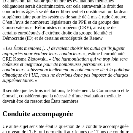
D’autres ont fait valoir que rendre les évaluations médicales
obligatoires serait discriminatoire, car cela entraverait le droit des
conducteurs âgés à se déplacer librement et constituerait un fardeau
supplémentaire pour les systèmes de santé déjà mis à rude épreuve.
C’est l’avis de nombreux législateurs du PPE et du groupe des
Conservateurs et Réformistes européens (CRE), ainsi que de
certains eurodéputés d’extrême droite du groupe Identité et
Démocratie (ID) et de certains eurodéputés de Renew.
« Les États membres […] devraient choisir les outils qu’ils jugent
appropriés pour évaluer leurs conducteurs »
, estime l’eurodéputé
CRE Kosma Złotowski.
« Une harmonisation qui va trop loin sera
coûteuse et inefficace pour de nombreuses personnes. Les
conducteurs subissent actuellement un coût énorme lié à la politique
climatique de l’UE, nous ne devrions donc pas imposer de charges
supplémentaires. »
Il semble que les trois institutions, le Parlement, la Commission et le
Conseil, considèrent que la nécessité d’une évaluation médicale
devrait être du ressort des États membres.
Conduite accompagnée
Ue autre sujet sensible était la question de la conduite accompagnée
au niveau de l’UE, qui permettrait aux jeunes de 17 ans de conduire