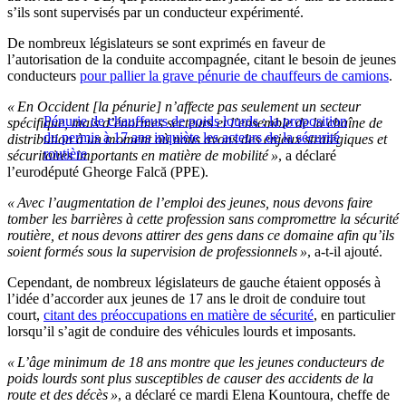
s’ils sont supervisés par un conducteur expérimenté.
De nombreux législateurs se sont exprimés en faveur de
l’autorisation de la conduite accompagnée, citant le besoin de jeunes
conducteurs
pour pallier la grave pénurie de chauffeurs de camions
.
« En Occident [la pénurie] n’affecte pas seulement un secteur
Pénurie de chauffeurs de poids lourds : la proposition
spécifique, mais d’énormes secteurs et l’ensemble de la chaîne de
du permis à 17 ans inquiète les acteurs de la sécurité
distribution à un moment où nous avons des enjeux stratégiques et
routière
sécuritaires importants en matière de mobilité »
, a déclaré
l’eurodéputé Gheorge Falcă (PPE).
« Avec l’augmentation de l’emploi des jeunes, nous devons faire
tomber les barrières à cette profession sans compromettre la sécurité
routière, et nous devons attirer des gens dans ce domaine afin qu’ils
soient formés sous la supervision de professionnels »
, a-t-il ajouté.
Cependant, de nombreux législateurs de gauche étaient opposés à
l’idée d’accorder aux jeunes de 17 ans le droit de conduire tout
court,
citant des préoccupations en matière de sécurité
, en particulier
lorsqu’il s’agit de conduire des véhicules lourds et imposants.
« L’âge minimum de 18 ans montre que les jeunes conducteurs de
poids lourds sont plus susceptibles de causer des accidents de la
route et des décès »
, a déclaré ce mardi Elena Kountoura, cheffe de