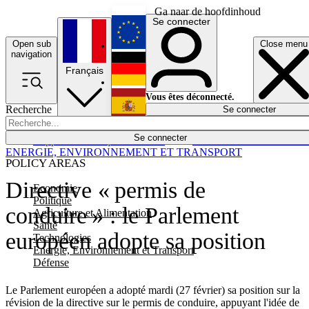
Ga naar de hoofdinhoud
Se connecter
Open sub
Close menu
English
navigation
Français
Deutsch
Vous êtes déconnecté.
Recherche
Se connecter
Español
Lumières éteintes
Se connecter
Rapporteur
Politique
Économie
Newsletters
Evénements
Em
ENERGIE, ENVIRONNEMENT ET TRANSPORT
POLICY AREAS
Directive « permis de
Economie
Politique
conduire » : le Parlement
Agriculture et Alimentation
Santé
européen adopte sa position
Technologies
Energie, Environnement et Transport
Défense
Le Parlement européen a adopté mardi (27 février) sa position sur la
révision de la directive sur le permis de conduire, appuyant l'idée de