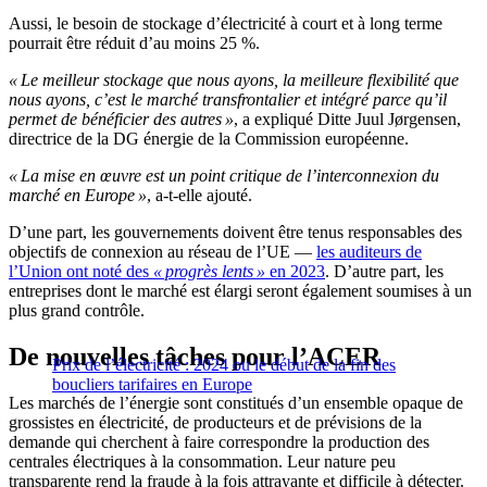
Aussi, le besoin de stockage d’électricité à court et à long terme
pourrait être réduit d’au moins 25 %.
« Le meilleur stockage que nous ayons, la meilleure flexibilité que
nous ayons, c’est le marché transfrontalier et intégré parce qu’il
permet de bénéficier des autres »
, a expliqué Ditte Juul Jørgensen,
directrice de la DG énergie de la Commission européenne.
« La mise en œuvre est un point critique de l’interconnexion du
marché en Europe »
, a-t-elle ajouté.
D’une part, les gouvernements doivent être tenus responsables des
objectifs de connexion au réseau de l’UE —
les auditeurs de
l’Union ont noté des
« progrès lents »
en 2023
. D’autre part, les
entreprises dont le marché est élargi seront également soumises à un
plus grand contrôle.
De nouvelles tâches pour l’ACER
Prix de l’électricité : 2024 ou le début de la fin des
boucliers tarifaires en Europe
Les marchés de l’énergie sont constitués d’un ensemble opaque de
grossistes en électricité, de producteurs et de prévisions de la
demande qui cherchent à faire correspondre la production des
centrales électriques à la consommation. Leur nature peu
transparente rend la fraude à la fois attrayante et difficile à détecter.