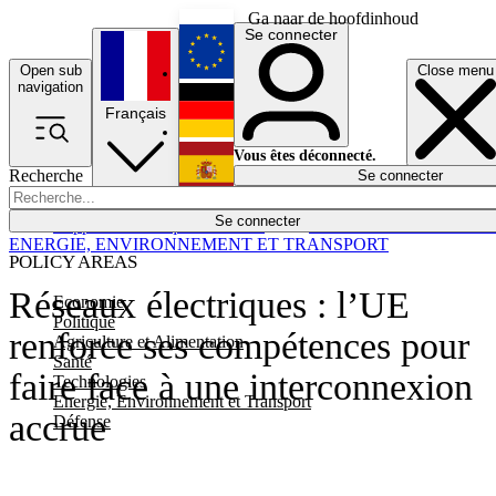
Ga naar de hoofdinhoud
Se connecter
Open sub
Close menu
English
navigation
Français
Deutsch
Vous êtes déconnecté.
Recherche
Se connecter
Español
Lumières éteintes
Se connecter
Rapporteur
Politique
Économie
Newsletters
Evénements
Em
ENERGIE, ENVIRONNEMENT ET TRANSPORT
POLICY AREAS
Réseaux électriques : l’UE
Economie
Politique
renforce ses compétences pour
Agriculture et Alimentation
Santé
faire face à une interconnexion
Technologies
Energie, Environnement et Transport
accrue
Défense