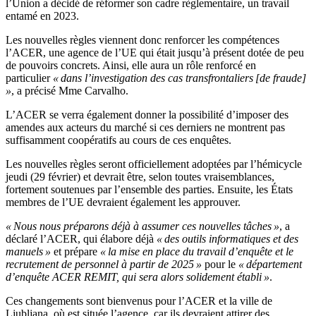
l’Union a décidé de réformer son cadre règlementaire, un travail
entamé en 2023.
Les nouvelles règles viennent donc renforcer les compétences
l’ACER, une agence de l’UE qui était jusqu’à présent dotée de peu
de pouvoirs concrets. Ainsi, elle aura un rôle renforcé en
particulier
« dans l’investigation des cas transfrontaliers [de fraude]
»
, a précisé Mme Carvalho.
L’ACER se verra également donner la possibilité d’imposer des
amendes aux acteurs du marché si ces derniers ne montrent pas
suffisamment coopératifs au cours de ces enquêtes.
Les nouvelles règles seront officiellement adoptées par l’hémicycle
jeudi (29 février) et devrait être, selon toutes vraisemblances,
fortement soutenues par l’ensemble des parties. Ensuite, les États
membres de l’UE devraient également les approuver.
« Nous nous préparons déjà à assumer ces nouvelles tâches »
, a
déclaré l’ACER, qui élabore déjà
« des outils informatiques et des
manuels »
et prépare
« la mise en place du travail d’enquête et le
recrutement de personnel à partir de 2025 »
pour le
« département
d’enquête ACER REMIT, qui sera alors solidement établi »
.
Ces changements sont bienvenus pour l’ACER et la ville de
Ljubljana, où est située l’agence, car ils devraient attirer des