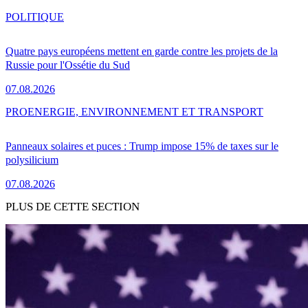
POLITIQUE
Quatre pays européens mettent en garde contre les projets de la
Russie pour l'Ossétie du Sud
07.08.2026
PRO
ENERGIE, ENVIRONNEMENT ET TRANSPORT
Panneaux solaires et puces : Trump impose 15% de taxes sur le
polysilicium
07.08.2026
PLUS DE CETTE SECTION