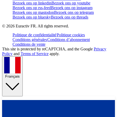
Bezoek ons op linkedin
Bezoek ons op youtube
Bezoek ons op rss-feed
Bezoek ons op instagram
Bezoek ons op mastodon
Bezoek ons op telegram
Bezoek ons op bluesky
Bezoek ons op threads
©
2026
Euractiv FR. All rights reserved.
Politique de confidentialité
Politique cookies
Conditions générales
Conditions d’abonnement
Conditions de vente
This site is protected by reCAPTCHA, and the Google
Privacy
Policy
and
Terms of Service
apply.
Français