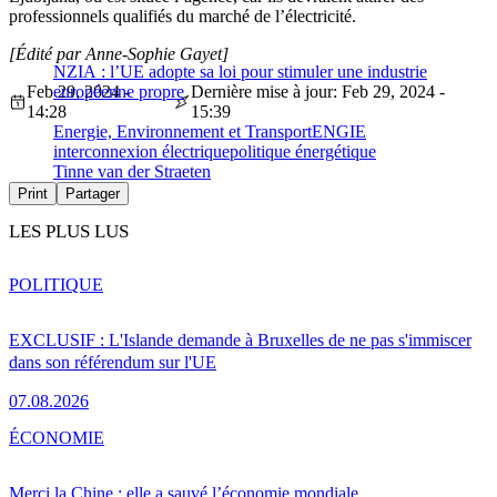
professionnels qualifiés du marché de l’électricité.
[Édité par Anne-Sophie Gayet]
NZIA : l’UE adopte sa loi pour stimuler une industrie
Feb 29, 2024 -
européenne propre
Dernière mise à jour: Feb 29, 2024 -
14:28
15:39
Energie, Environnement et Transport
ENGIE
interconnexion électrique
politique énergétique
Tinne van der Straeten
Print
Partager
LES PLUS LUS
POLITIQUE
EXCLUSIF : L'Islande demande à Bruxelles de ne pas s'immiscer
dans son référendum sur l'UE
07.08.2026
ÉCONOMIE
Merci la Chine : elle a sauvé l’économie mondiale