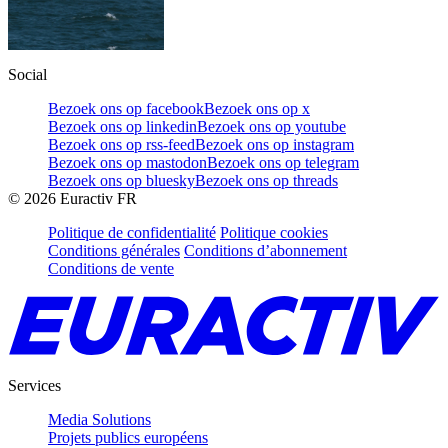
Social
Bezoek ons op facebook
Bezoek ons op x
Bezoek ons op linkedin
Bezoek ons op youtube
Bezoek ons op rss-feed
Bezoek ons op instagram
Bezoek ons op mastodon
Bezoek ons op telegram
Bezoek ons op bluesky
Bezoek ons op threads
©
2026
Euractiv FR
Politique de confidentialité
Politique cookies
Conditions générales
Conditions d’abonnement
Conditions de vente
Services
Media Solutions
Projets publics européens