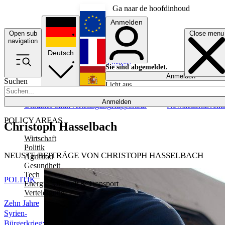
Ga naar de hoofdinhoud
Anmelden
Open sub
Close menu
English
navigation
Deutsch
Français
Sie sind abgemeldet.
Anmelden
Suchen
Licht aus
Español
Anmelden
Ukraine
Politik
Verteidigung
Rapporteur
Newsletters
Event
POLICY AREAS
Christoph Hasselbach
Wirtschaft
Politik
NEUSTE BEITRÄGE VON CHRISTOPH HASSELBACH
Agrifood
Gesundheit
Tech
POLITIK
Energie, Umwelt & Transport
Verteidigung
Zehn Jahre
Syrien-
Bürgerkrieg: