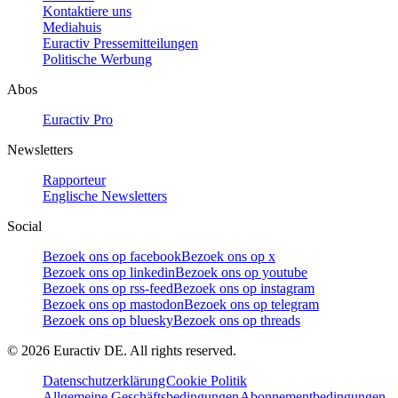
Kontaktiere uns
Mediahuis
Euractiv Pressemitteilungen
Politische Werbung
Abos
Euractiv Pro
Newsletters
Rapporteur
Englische Newsletters
Social
Bezoek ons op facebook
Bezoek ons op x
Bezoek ons op linkedin
Bezoek ons op youtube
Bezoek ons op rss-feed
Bezoek ons op instagram
Bezoek ons op mastodon
Bezoek ons op telegram
Bezoek ons op bluesky
Bezoek ons op threads
©
2026
Euractiv DE. All rights reserved.
Datenschutzerklärung
Cookie Politik
Allgemeine Geschäftsbedingungen
Abonnementbedingungen