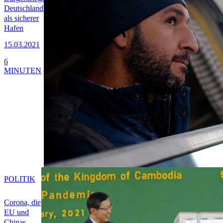
Deutschland
als sicherer
Hafen
15.03.2021
6
MINUTEN
POLITIK
Corona, die
EU und
Chinas