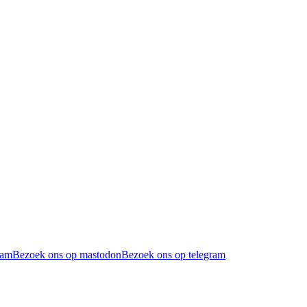
ram
Bezoek ons op mastodon
Bezoek ons op telegram