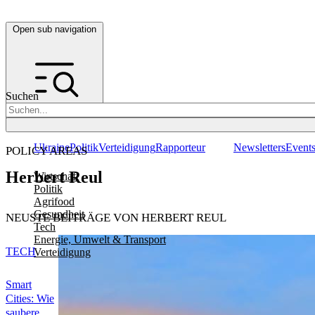
Open sub navigation
Suchen
Ukraine
Politik
Verteidigung
Rapporteur
Newsletters
Event
POLICY AREAS
Herbert Reul
Wirtschaft
Politik
Agrifood
Gesundheit
NEUSTE BEITRÄGE VON HERBERT REUL
Tech
Energie, Umwelt & Transport
TECH
Verteidigung
Smart
Cities: Wie
saubere