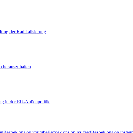
ung der Radikalisierung
m herauszuhalten
ng in der EU-Außenpolitik
in
Bezoek ons op youtube
Bezoek ons op rss-feed
Bezoek ons op instag