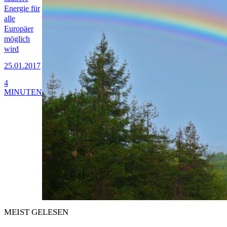
Energie für
alle
Europäer
möglich
wird
25.01.2017
4
MINUTEN
MEIST GELESEN