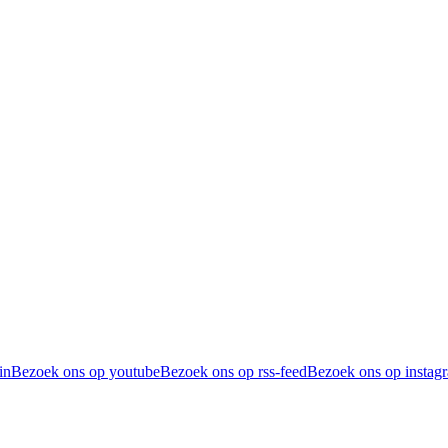
in
Bezoek ons op youtube
Bezoek ons op rss-feed
Bezoek ons op instag