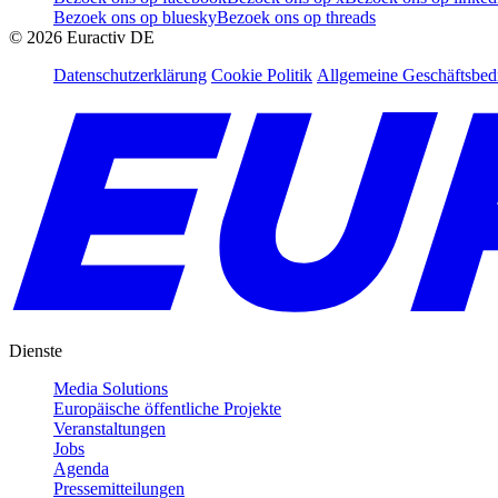
Bezoek ons op bluesky
Bezoek ons op threads
©
2026
Euractiv DE
Datenschutzerklärung
Cookie Politik
Allgemeine Geschäftsbe
Dienste
Media Solutions
Europäische öffentliche Projekte
Veranstaltungen
Jobs
Agenda
Pressemitteilungen