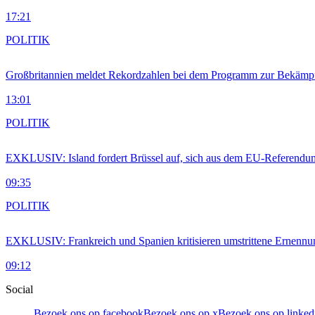
17:21
POLITIK
Großbritannien meldet Rekordzahlen bei dem Programm zur Bekämpf
13:01
POLITIK
EXKLUSIV: Island fordert Brüssel auf, sich aus dem EU-Referendu
09:35
POLITIK
EXKLUSIV: Frankreich und Spanien kritisieren umstrittene Ernennu
09:12
Social
Bezoek ons op facebook
Bezoek ons op x
Bezoek ons op linked