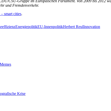
er CDU/CSU-Gruppe im Europäischen Parlament. Von 2009 bis 2012 war 
rkehr und Fremdenverkehr.
 – smart cities
.
eeffizienz
Energiepolitik
EU-Innenpolitik
Herbert Reul
Innovation
t-Memes
ografische Krise