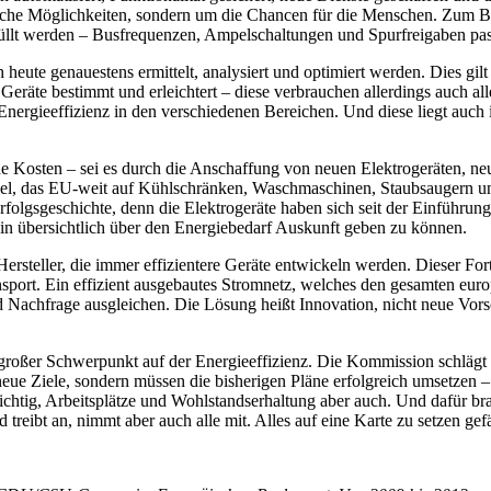
ische Möglichkeiten, sondern um die Chancen für die Menschen. Zum 
üllt werden – Busfrequenzen, Ampelschaltungen und Spurfreigaben pas
 heute genauestens ermittelt, analysiert und optimiert werden. Dies gilt
 Geräte bestimmt und erleichtert – diese verbrauchen allerdings auch al
 Energieeffizienz in den verschiedenen Bereichen. Und diese liegt auch
e Kosten – sei es durch die Anschaffung von neuen Elektrogeräten, ne
el, das EU-weit auf Kühlschränken, Waschmaschinen, Staubsaugern und 
rfolgsgeschichte, denn die Elektrogeräte haben sich seit der Einführun
in übersichtlich über den Energiebedarf Auskunft geben zu können.
Hersteller, die immer effizientere Geräte entwickeln werden. Dieser Fort
nsport. Ein effizient ausgebautes Stromnetz, welches den gesamten eur
Nachfrage ausgleichen. Die Lösung heißt Innovation, nicht neue Vors
großer Schwerpunkt auf der Energieeffizienz. Die Kommission schlägt e
eue Ziele, sondern müssen die bisherigen Pläne erfolgreich umsetzen – 
ichtig, Arbeitsplätze und Wohlstandserhaltung aber auch. Und dafür br
d treibt an, nimmt aber auch alle mit. Alles auf eine Karte zu setzen ge