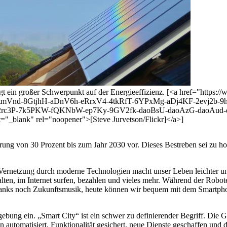
t ein großer Schwerpunkt auf der Energieeffizienz. [<a href="https://
mVnd-8GtjhH-aDnV6h-eRrxV4-4tkRfT-6YPxMg-aDj4KF-2evj2b-9h
72rc3P-7k5PKW-fQKNbW-ep7Ky-9GV2fk-daoBsU-daoAzG-daoAud-
ank" rel="noopener">[Steve Jurvetson/Flickr]</a>]
ng von 30 Prozent bis zum Jahr 2030 vor. Dieses Bestreben sei zu hoch
ie Vernetzung durch moderne Technologien macht unser Leben leichter 
lten, im Internet surfen, bezahlen und vieles mehr. Während der Robot
chranks noch Zukunftsmusik, heute können wir bequem mit dem Smartph
ebung ein. „Smart City“ ist ein schwer zu definierender Begriff. Die 
tomatisiert, Funktionalität gesichert, neue Dienste geschaffen und da