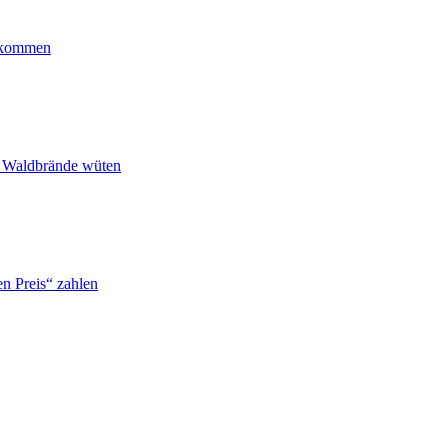
ankommen
n Waldbrände wüten
n Preis“ zahlen