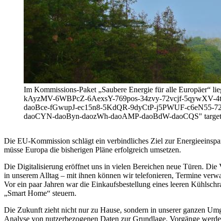
Im Kommissions-Paket „Saubere Energie für alle Europäer“ lieg
kAyzMV-6WBPcZ-6AexsY-769pos-34zvy-72vcjf-5qywXV-4t
daoBce-fGwupJ-ec15n8-5KdQR-9dyCtP-j5PWUF-c6eN55-
daoCYN-daoByn-daozWh-daoAMP-daoBdW-daoCQS" target="_bl
Die EU-Kommission schlägt ein verbindliches Ziel zur Energieeinsparu
müsse Europa die bisherigen Pläne erfolgreich umsetzen.
Die Digitalisierung eröffnet uns in vielen Bereichen neue Türen. D
in unserem Alltag – mit ihnen können wir telefonieren, Termine verwa
Vor ein paar Jahren war die Einkaufsbestellung eines leeren Kühls
„Smart Home“ steuern.
Die Zukunft zieht nicht nur zu Hause, sondern in unserer ganzen Umg
Analyse von nutzerbezogenen Daten zur Grundlage. Vorgänge werden au