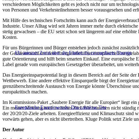
verschiedenen Möglichkeiten geht es jedoch nicht nur um technolog
von Personen und Verkehrsteilnehmern besser vorausgesehen und erf
Mit Hilfe des technischen Fortschritts kann auch der Energieverbrauch
Industrie. Unser Alltag wird seit Jahren immer mehr durch elektrische
stetig gewachsen – die EU setzt schon seit längerem auf eine erhöhte
Kosten.
Für uns Bürgerinnen und Bürger entstehen jedoch zunächst zusätzlich
EU-interner Zwist über die Förderung erneuerbarer Energie
der Geräteauswahl mit dem Energielabel. Das europäische Energielab
gute Orientierung und hilft beim smarten Einkauf. Eine europäische E
Label gerade vom europäischen Gesetzgeber überarbeitet, um weiterh
Das Energieeinsparpotential liegt in diesem Bereich auf der Seite der 
Wettbewerb. Eine andere effektive Einsparquelle birgt der Energietra
grenzüberschreitende Austausch von Energie könnte Überschüsse und 
europakritisch machen.
Im Kommissions-Paket „Saubere Energie für alle Europäer“ liegt ein 
Europäische Energiewende: Das zahnlose Tier
Ein meiner Meinung nach zu hohes Ziel. Wir brauchen nicht ständig n
der 20/20/20-Ziele arbeiten. Energieeffizienz und Klimaschutz sind w
vorwärts gehen, aber es nicht übertreiben. Kluge Politik setzt Ziele un
Der Autor