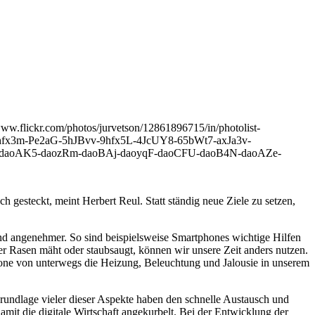
www.flickr.com/photos/jurvetson/12861896715/in/photolist-
fx3m-Pe2aG-5hJBvv-9hfx5L-4JcUY8-65bWt7-axJa3v-
daoAK5-daozRm-daoBAj-daoyqF-daoCFU-daoB4N-daoAZe-
 gesteckt, meint Herbert Reul. Statt ständig neue Ziele zu setzen,
und angenehmer. So sind beispielsweise Smartphones wichtige Hilfen
er Rasen mäht oder staubsaugt, können wir unsere Zeit anders nutzen.
one von unterwegs die Heizung, Beleuchtung und Jalousie in unserem
Grundlage vieler dieser Aspekte haben den schnelle Austausch und
mit die digitale Wirtschaft angekurbelt. Bei der Entwicklung der