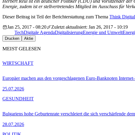
Herbert Reul ist ein deutscher Politiker (CDU) und Vorsitzender d
Energie, zudem ist er stellvertretendes Mitglied im Ausschuss für Ve
Dieser Beitrag ist Teil der Berichterstattung zum Thema
Think Digital
Jan 25, 2017 - 08:20
Zuletzt aktualisiert: Jan 26, 2017 - 10:19
Tech
Digitale Agenda
Digitalisierung
Energie und Umwelt
Energi
Drucken
Aktie
MEIST GELESEN
WIRTSCHAFT
Europäer machen aus den vorgeschlagenen Euro-Banknoten Interne
25.07.2026
GESUNDHEIT
Bulgariens hohe Geburtenrate verschleiert die sich verschärfende dem
28.07.2026
POLITIK