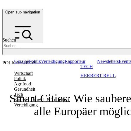
Open sub navigation
Suchen
Ukraine
Politik
Verteidigung
Rapporteur
Newsletters
Event
POLICY AREAS
TECH
Wirtschaft
HERBERT REUL
Politik
Agrifood
Gesundheit
Smart Cities: Wie saubere
Tech
Energie, Umwelt & Transport
Verteidigung
alle Europäer mögli