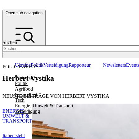
Open sub navigation
Suchen
Ukraine
Politik
Verteidigung
Rapporteur
Newsletters
Event
POLICY AREAS
Herbert Vystika
Wirtschaft
Politik
Agrifood
Gesundheit
NEUSTE BEITRÄGE VON HERBERT VYSTIKA
Tech
Energie, Umwelt & Transport
ENERGIE,
Verteidigung
UMWELT &
TRANSPORT
Italien steht