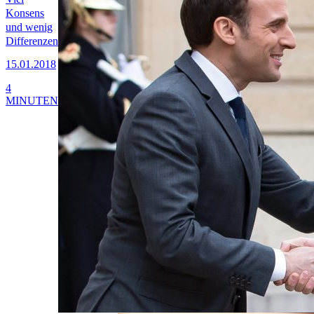
Konsens
und wenig
Differenzen
15.01.2018
4
MINUTEN