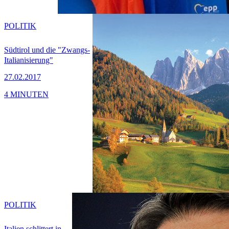
POLITIK
Südtirol und die "Zwangs-
Italianisierung"
27.02.2017
4 MINUTEN
POLITIK
Italien schlittert in