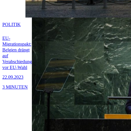
POLITIK
EU-
Migrationspakt:
Belgien drängt
auf
Verabschiedung
vor EU-Wahl
22.09.2023
3 MINUTEN