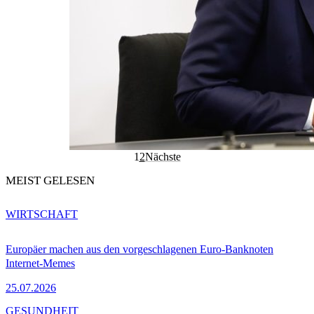
1
2
Nächste
MEIST GELESEN
WIRTSCHAFT
Europäer machen aus den vorgeschlagenen Euro-Banknoten
Internet-Memes
25.07.2026
GESUNDHEIT