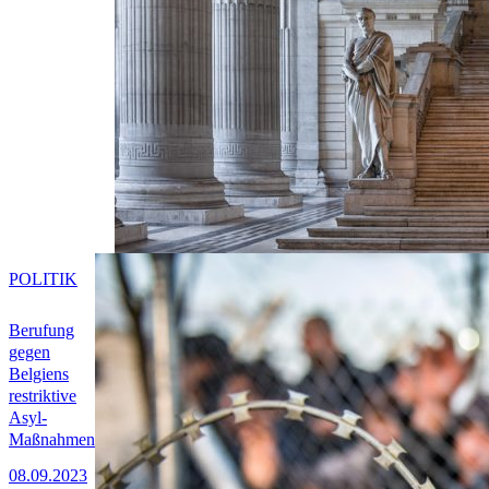
POLITIK
Berufung
gegen
Belgiens
restriktive
Asyl-
Maßnahmen
08.09.2023