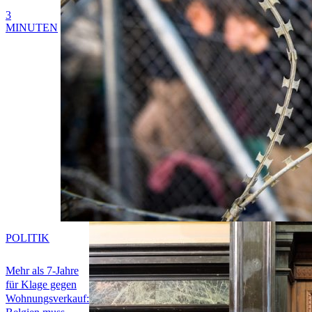
3
MINUTEN
POLITIK
Mehr als 7-Jahre
für Klage gegen
Wohnungsverkauf: