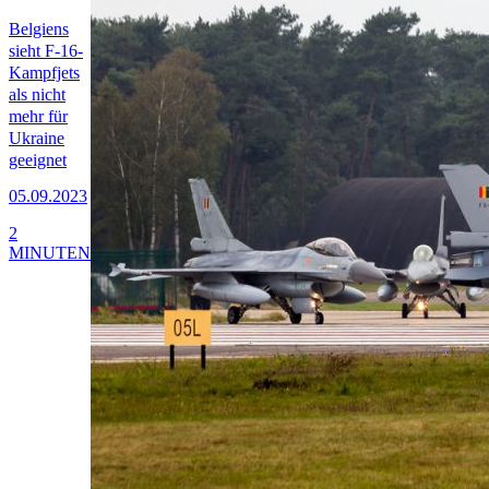
Belgiens
sieht F-16-
Kampfjets
als nicht
mehr für
Ukraine
geeignet
05.09.2023
2
MINUTEN