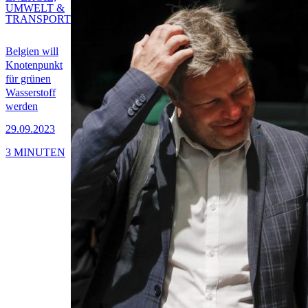
UMWELT &
TRANSPORT
Belgien will
Knotenpunkt
für grünen
Wasserstoff
werden
29.09.2023
3 MINUTEN