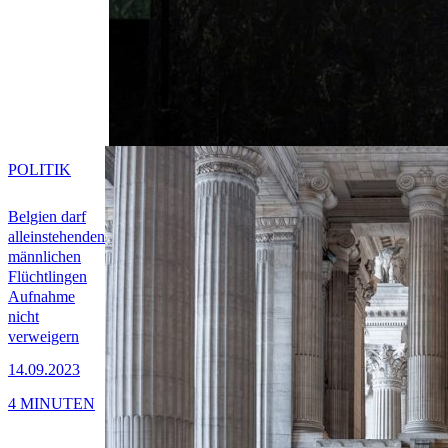
POLITIK
Belgien darf
alleinstehenden
männlichen
Flüchtlingen
Aufnahme
nicht
verweigern
14.09.2023
4 MINUTEN