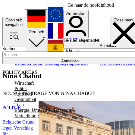
Ga naar de hoofdinhoud
Anmelden
Open sub
Close menu
English
navigation
Deutsch
Français
Sie sind abgemeldet.
Anmelden
Suchen
Licht aus
Español
Anmelden
Ukraine
Politik
Verteidigung
Rapporteur
Newsletters
Event
POLICY AREAS
Nina Chabot
Wirtschaft
Politik
NEUSTE BEITRÄGE VON NINA CHABOT
Agrifood
Gesundheit
Tech
POLITIK
Energie, Umwelt & Transport
Verteidigung
Belgische Grüne
legen Vorschlag
für