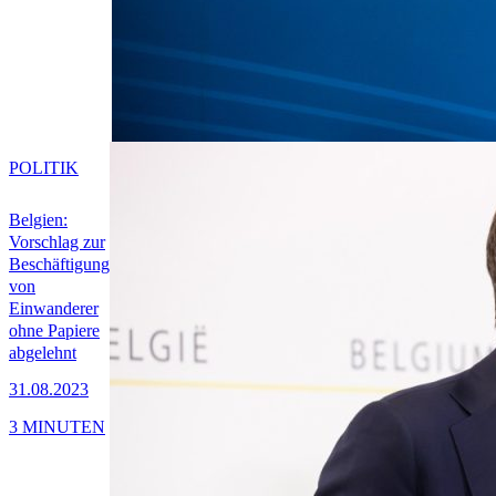
POLITIK
Belgien:
Vorschlag zur
Beschäftigung
von
Einwanderer
ohne Papiere
abgelehnt
31.08.2023
3 MINUTEN