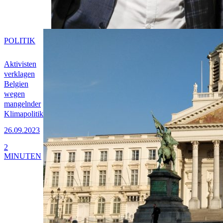
POLITIK
Aktivisten
verklagen
Belgien
wegen
mangelnder
Klimapolitik
26.09.2023
2
MINUTEN