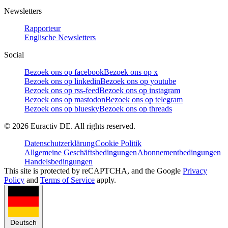
Newsletters
Rapporteur
Englische Newsletters
Social
Bezoek ons op facebook
Bezoek ons op x
Bezoek ons op linkedin
Bezoek ons op youtube
Bezoek ons op rss-feed
Bezoek ons op instagram
Bezoek ons op mastodon
Bezoek ons op telegram
Bezoek ons op bluesky
Bezoek ons op threads
©
2026
Euractiv DE. All rights reserved.
Datenschutzerklärung
Cookie Politik
Allgemeine Geschäftsbedingungen
Abonnementbedingungen
Handelsbedingungen
This site is protected by reCAPTCHA, and the Google
Privacy
Policy
and
Terms of Service
apply.
Deutsch