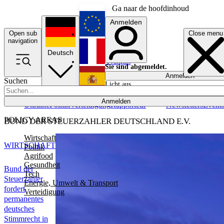
Ga naar de hoofdinhoud
Anmelden
Open sub
Close menu
English
navigation
Deutsch
Français
Sie sind abgemeldet.
Anmelden
Suchen
Licht aus
Español
Anmelden
Ukraine
Politik
Verteidigung
Rapporteur
Newsletters
Event
POLICY AREAS
BUND DER STEUERZAHLER DEUTSCHLAND E.V.
Wirtschaft
WIRTSCHAFT
Politik
Agrifood
Gesundheit
Bund der
Tech
Steuerzahler
Energie, Umwelt & Transport
fordert
Verteidigung
permanentes
deutsches
Stimmrecht in