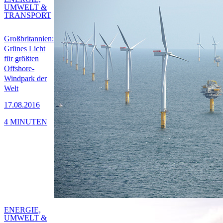
UMWELT &
TRANSPORT
Großbritannien:
Grünes Licht
für größten
Offshore-
Windpark der
Welt
17.08.2016
4 MINUTEN
ENERGIE,
UMWELT &