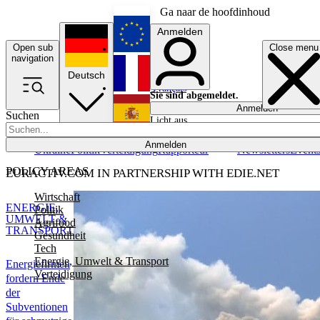
Ga naar de hoofdinhoud
Anmelden
Open sub
Close menu
English
navigation
Deutsch
Français
Sie sind abgemeldet.
Anmelden
Suchen
Licht aus
Español
Anmelden
Ukraine
Politik
Verteidigung
Rapporteur
Newsletters
Event
POLICY AREAS
EURACTIV.COM IN PARTNERSHIP WITH EDIE.NET
Wirtschaft
ENERGIE,
Politik
UMWELT &
Agrifood
TRANSPORT
Gesundheit
Tech
Energie, Umwelt & Transport
Energiefirmen
Verteidigung
fordern Ende
der
Subventionen