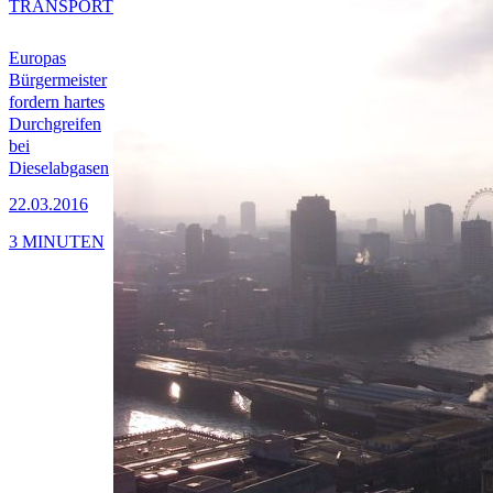
TRANSPORT
Europas
Bürgermeister
fordern hartes
Durchgreifen
bei
Dieselabgasen
22.03.2016
3 MINUTEN