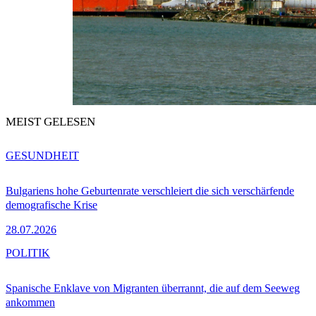
MEIST GELESEN
GESUNDHEIT
Bulgariens hohe Geburtenrate verschleiert die sich verschärfende
demografische Krise
28.07.2026
POLITIK
Spanische Enklave von Migranten überrannt, die auf dem Seeweg
ankommen