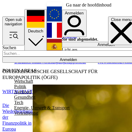
Ga naar de hoofdinhoud
Anmelden
Open sub
Close menu
English
navigation
Deutsch
Français
Sie sind abgemeldet.
Anmelden
Suchen
Licht aus
Español
Anmelden
Ukraine
Politik
Verteidigung
Rapporteur
Newsletters
Event
POLICY AREAS
ÖSTERREISCHISCHE GESELLSCHAFT FÜR
EUROPAPOLITIK (ÖGFE)
Wirtschaft
Politik
WIRTSCHAFT
Agrifood
Gesundheit
Tech
Die
Energie, Umwelt & Transport
Wiederbelebung
Verteidigung
der
Finanzpolitik in
Europa