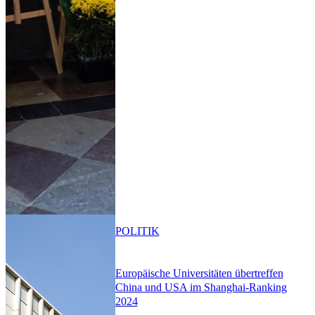
POLITIK
Europäische Universitäten übertreffen
China und USA im Shanghai-Ranking
2024