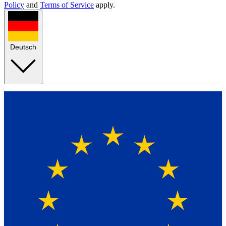
Policy
and
Terms of Service
apply.
Deutsch