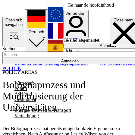
Ga naar de hoofdinhoud
Anmelden
Open sub
Close menu
English
navigation
Deutsch
Français
Sie sind abgemeldet.
Anmelden
Suchen
Licht aus
Español
Anmelden
Ukraine
Politik
Verteidigung
Rapporteur
Newsletters
Event
POLITIK
POLICY AREAS
Bolognaprozess und
Wirtschaft
Politik
Modernisierung der
Agrifood
Gesundheit
Universitäten
Tech
Energie, Umwelt & Transport
Verteidigung
Der Bolognaprozess hat bereits einige konkrete Ergebnisse zu
verzeichnen. Nach Auffassung von Lesley Wilson von der