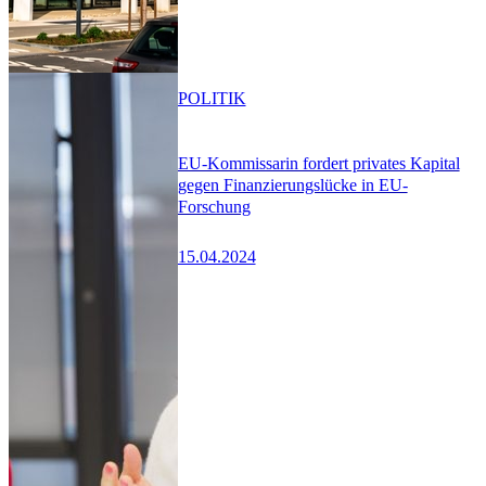
POLITIK
EU-Kommissarin fordert privates Kapital
gegen Finanzierungslücke in EU-
Forschung
15.04.2024