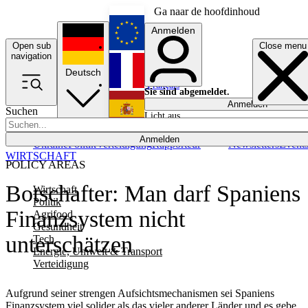
Ga naar de hoofdinhoud
Anmelden
Open sub
Close menu
English
navigation
Deutsch
Français
Sie sind abgemeldet.
Anmelden
Suchen
Licht aus
Español
Anmelden
Ukraine
Politik
Verteidigung
Rapporteur
Newsletters
Event
WIRTSCHAFT
POLICY AREAS
Botschafter: Man darf Spaniens
Wirtschaft
Politik
Finanzsystem nicht
Agrifood
Gesundheit
unterschätzen
Tech
Energie, Umwelt & Transport
Verteidigung
Aufgrund seiner strengen Aufsichtsmechanismen sei Spaniens
Finanzsystem viel solider als das vieler anderer Länder und es gebe