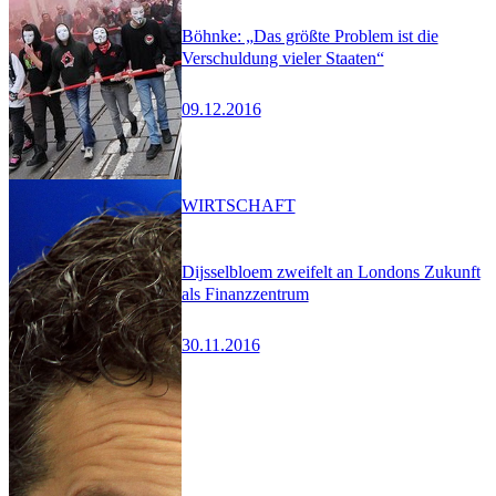
Böhnke: „Das größte Problem ist die
Verschuldung vieler Staaten“
09.12.2016
WIRTSCHAFT
Dijsselbloem zweifelt an Londons Zukunft
als Finanzzentrum
30.11.2016