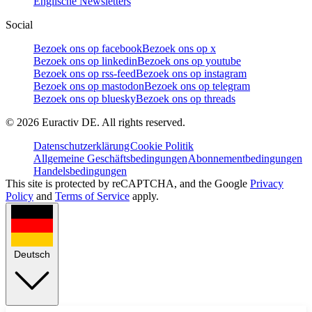
Englische Newsletters
Social
Bezoek ons op facebook
Bezoek ons op x
Bezoek ons op linkedin
Bezoek ons op youtube
Bezoek ons op rss-feed
Bezoek ons op instagram
Bezoek ons op mastodon
Bezoek ons op telegram
Bezoek ons op bluesky
Bezoek ons op threads
©
2026
Euractiv DE. All rights reserved.
Datenschutzerklärung
Cookie Politik
Allgemeine Geschäftsbedingungen
Abonnementbedingungen
Handelsbedingungen
This site is protected by reCAPTCHA, and the Google
Privacy
Policy
and
Terms of Service
apply.
Deutsch