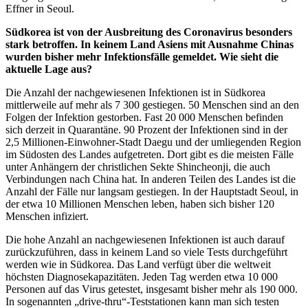
Effner in Seoul.
Südkorea ist von der Ausbreitung des Coronavirus besonders
stark betroffen. In keinem Land Asiens mit Ausnahme Chinas
wurden bisher mehr Infektionsfälle gemeldet. Wie sieht die
aktuelle Lage aus?
Die Anzahl der nachgewiesenen Infektionen ist in Südkorea
mittlerweile auf mehr als 7 300 gestiegen. 50 Menschen sind an den
Folgen der Infektion gestorben. Fast 20 000 Menschen befinden
sich derzeit in Quarantäne. 90 Prozent der Infektionen sind in der
2,5 Millionen-Einwohner-Stadt Daegu und der umliegenden Region
im Südosten des Landes aufgetreten. Dort gibt es die meisten Fälle
unter Anhängern der christlichen Sekte Shincheonji, die auch
Verbindungen nach China hat. In anderen Teilen des Landes ist die
Anzahl der Fälle nur langsam gestiegen. In der Hauptstadt Seoul, in
der etwa 10 Millionen Menschen leben, haben sich bisher 120
Menschen infiziert.
Die hohe Anzahl an nachgewiesenen Infektionen ist auch darauf
zurückzuführen, dass in keinem Land so viele Tests durchgeführt
werden wie in Südkorea. Das Land verfügt über die weltweit
höchsten Diagnosekapazitäten. Jeden Tag werden etwa 10 000
Personen auf das Virus getestet, insgesamt bisher mehr als 190 000.
In sogenannten „drive-thru“-Teststationen kann man sich testen