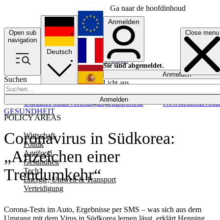
Ga naar de hoofdinhoud
Anmelden
Open sub
Close menu
English
navigation
Deutsch
Français
Sie sind abgemeldet.
Anmelden
Suchen
Licht aus
Español
Anmelden
Ukraine
Politik
Verteidigung
Rapporteur
Newsletters
Event
GESUNDHEIT
POLICY AREAS
Coronavirus in Südkorea:
Wirtschaft
Politik
„Anzeichen einer
Agrifood
Gesundheit
Trendumkehr“
Tech
Energie, Umwelt & Transport
Verteidigung
Corona-Tests im Auto, Ergebnisse per SMS – was sich aus dem
Umgang mit dem Virus in Südkorea lernen lässt, erklärt Henning