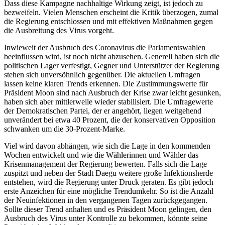
Dass diese Kampagne nachhaltige Wirkung zeigt, ist jedoch zu
bezweifeln. Vielen Menschen erscheint die Kritik überzogen, zumal
die Regierung entschlossen und mit effektiven Maßnahmen gegen
die Ausbreitung des Virus vorgeht.
Inwieweit der Ausbruch des Coronavirus die Parlamentswahlen
beeinflussen wird, ist noch nicht abzusehen. Generell haben sich die
politischen Lager verfestigt, Gegner und Unterstützer der Regierung
stehen sich unversöhnlich gegenüber. Die aktuellen Umfragen
lassen keine klaren Trends erkennen. Die Zustimmungswerte für
Präsident Moon sind nach Ausbruch der Krise zwar leicht gesunken,
haben sich aber mittlerweile wieder stabilisiert. Die Umfragewerte
der Demokratischen Partei, der er angehört, liegen weitgehend
unverändert bei etwa 40 Prozent, die der konservativen Opposition
schwanken um die 30-Prozent-Marke.
Viel wird davon abhängen, wie sich die Lage in den kommenden
Wochen entwickelt und wie die Wählerinnen und Wähler das
Krisenmanagement der Regierung bewerten. Falls sich die Lage
zuspitzt und neben der Stadt Daegu weitere große Infektionsherde
entstehen, wird die Regierung unter Druck geraten. Es gibt jedoch
erste Anzeichen für eine mögliche Trendumkehr. So ist die Anzahl
der Neuinfektionen in den vergangenen Tagen zurückgegangen.
Sollte dieser Trend anhalten und es Präsident Moon gelingen, den
Ausbruch des Virus unter Kontrolle zu bekommen, könnte seine