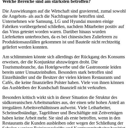
Welche Bereiche sind am stärksten betroffen?
Die Auswirkungen auf die Wirtschaft sind gravierend, zumal sowohl
die Angebots- als auch die Nachfrageseite betroffen sind.
Unternehmen wie Samsung, LG und Hyundai mussten einige
Fabriken vorübergehend schließen, nachdem Mitarbeiter positiv auf
das Virus getestet worden waren. Darüber hinaus wurden
Lieferketten unterbrochen, da es bei chinesischen Zulieferern zu
Produktionsausfällen gekommen ist und Bauteile nicht rechtzeitig
geliefert werden konnten.
Am schlimmsten könnte sich allerdings der Rückgang des Konsums
erweisen, der die Konjunktur abzuwürgen droht. Die
Tourismusbranche, das Hotelgewerbe und die Gastronomie leiden
bereits unter Umsatzeinbußen. Besonders stark betroffen sind
Einzelhändler und die Besitzer der vielen kleinen Restaurants und
Cafés, die keine finanziellen Polster haben. Viele von ihnen können
das Ausbleiben der Kundschaft finanziell nicht verkraften.
Besonders kritisch wirkt sich in dieser Situation die Struktur des
südkoreanischen Arbeitsmarktes aus, der einen sehr hohen Anteil an
irregulären Arbeitsverhältnissen aufweist. Viele Leiharbeiter,
Scheinselbständige, Tagelöhner und Beschäftigte mit Zeitverträgen
haben keine Arbeit mehr. Sie sind als erste betroffen, wenn in den
Restaurants die Kunden ausbleiben oder wegen der Schließung der