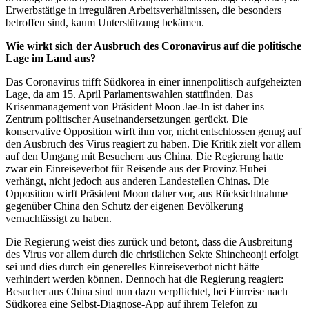
Erwerbstätige in irregulären Arbeitsverhältnissen, die besonders
betroffen sind, kaum Unterstützung bekämen.
Wie wirkt sich der Ausbruch des Coronavirus auf die politische
Lage im Land aus?
Das Coronavirus trifft Südkorea in einer innenpolitisch aufgeheizten
Lage, da am 15. April Parlamentswahlen stattfinden. Das
Krisenmanagement von Präsident Moon Jae-In ist daher ins
Zentrum politischer Auseinandersetzungen gerückt. Die
konservative Opposition wirft ihm vor, nicht entschlossen genug auf
den Ausbruch des Virus reagiert zu haben. Die Kritik zielt vor allem
auf den Umgang mit Besuchern aus China. Die Regierung hatte
zwar ein Einreiseverbot für Reisende aus der Provinz Hubei
verhängt, nicht jedoch aus anderen Landesteilen Chinas. Die
Opposition wirft Präsident Moon daher vor, aus Rücksichtnahme
gegenüber China den Schutz der eigenen Bevölkerung
vernachlässigt zu haben.
Die Regierung weist dies zurück und betont, dass die Ausbreitung
des Virus vor allem durch die christlichen Sekte Shincheonji erfolgt
sei und dies durch ein generelles Einreiseverbot nicht hätte
verhindert werden können. Dennoch hat die Regierung reagiert:
Besucher aus China sind nun dazu verpflichtet, bei Einreise nach
Südkorea eine Selbst-Diagnose-App auf ihrem Telefon zu