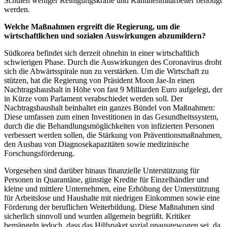
Schulen weniger Reinigungskräfte und Kantinenmitarbeiter benötigt
werden.
Welche Maßnahmen ergreift die Regierung, um die
wirtschaftlichen und sozialen Auswirkungen abzumildern?
Südkorea befindet sich derzeit ohnehin in einer wirtschaftlich
schwierigen Phase. Durch die Auswirkungen des Coronavirus droht
sich die Abwärtsspirale nun zu verstärken. Um die Wirtschaft zu
stützen, hat die Regierung von Präsident Moon Jae-In einen
Nachtragshaushalt in Höhe von fast 9 Milliarden Euro aufgelegt, der
in Kürze vom Parlament verabschiedet werden soll. Der
Nachtragshaushalt beinhaltet ein ganzes Bündel von Maßnahmen:
Diese umfassen zum einen Investitionen in das Gesundheitssystem,
durch die die Behandlungsmöglichkeiten von infizierten Personen
verbessert werden sollen, die Stärkung von Präventionsmaßnahmen,
den Ausbau von Diagnosekapazitäten sowie medizinische
Forschungsförderung.
Vorgesehen sind darüber hinaus finanzielle Unterstützung für
Personen in Quarantäne, günstige Kredite für Einzelhändler und
kleine und mittlere Unternehmen, eine Erhöhung der Unterstützung
für Arbeitslose und Haushalte mit niedrigen Einkommen sowie eine
Förderung der beruflichen Weiterbildung. Diese Maßnahmen sind
sicherlich sinnvoll und wurden allgemein begrüßt. Kritiker
bemängeln jedoch, dass das Hilfspaket sozial unausgewogen sei, da