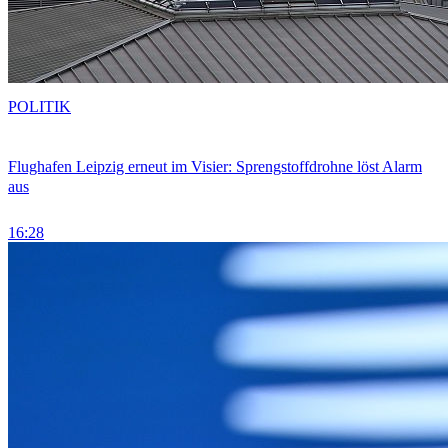
POLITIK
Flughafen Leipzig erneut im Visier: Sprengstoffdrohne löst Alarm
aus
16:28