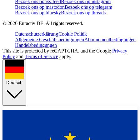
Bezoek ons op rss-feed
Bezoek ons op instagram
Bezoek ons op mastodon
Bezoek ons op telegram
Bezoek ons op bluesky
Bezoek ons op threads
©
2026
Euractiv DE. All rights reserved.
Datenschutzerklärung
Cookie Politik
Allgemeine Geschäftsbedingungen
Abonnementbedingungen
Handelsbedingungen
This site is protected by reCAPTCHA, and the Google
Privacy
Policy
and
Terms of Service
apply.
Deutsch