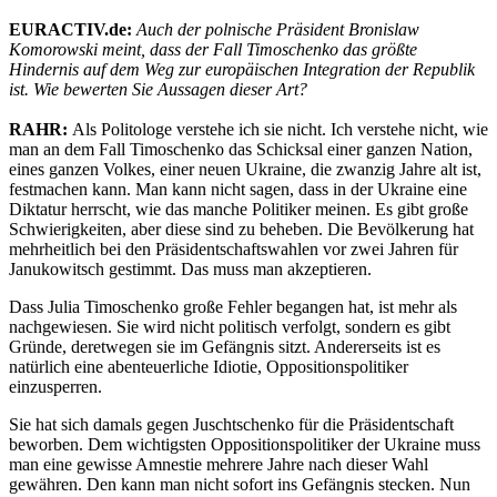
EURACTIV.de:
Auch der polnische Präsident Bronislaw
Komorowski meint, dass der Fall Timoschenko das größte
Hindernis auf dem Weg zur europäischen Integration der Republik
ist. Wie bewerten Sie Aussagen dieser Art?
RAHR:
Als Politologe verstehe ich sie nicht. Ich verstehe nicht, wie
man an dem Fall Timoschenko das Schicksal einer ganzen Nation,
eines ganzen Volkes, einer neuen Ukraine, die zwanzig Jahre alt ist,
festmachen kann. Man kann nicht sagen, dass in der Ukraine eine
Diktatur herrscht, wie das manche Politiker meinen. Es gibt große
Schwierigkeiten, aber diese sind zu beheben. Die Bevölkerung hat
mehrheitlich bei den Präsidentschaftswahlen vor zwei Jahren für
Janukowitsch gestimmt. Das muss man akzeptieren.
Dass Julia Timoschenko große Fehler begangen hat, ist mehr als
nachgewiesen. Sie wird nicht politisch verfolgt, sondern es gibt
Gründe, deretwegen sie im Gefängnis sitzt. Andererseits ist es
natürlich eine abenteuerliche Idiotie, Oppositionspolitiker
einzusperren.
Sie hat sich damals gegen Juschtschenko für die Präsidentschaft
beworben. Dem wichtigsten Oppositionspolitiker der Ukraine muss
man eine gewisse Amnestie mehrere Jahre nach dieser Wahl
gewähren. Den kann man nicht sofort ins Gefängnis stecken. Nun