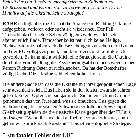
Beitritt der von Russland vorangetriebenen Zollunion mit
Weißrussland und Kasachstan zu verweigern. Hat die EU im
Hinblick auf die Ukraine keine Strategie?
RAHR:
Ich glaube, die EU hat die Strategie in Richtung Ukraine
aufgegeben, verloren oder sucht sie wieder neu. Der Fall
Timoschenko hat beide Seiten völlig entzweit, was ich sehr
abenteuerlich finde. Timoschenko ist natürlich keine Heilige.
Nichtsdestotrotz haben sich die Beziehungen zwischen der Ukraine
und der EU völlig verspannt, sind kontrovers und konfliktreich
geworden. Es kann nicht wirklich eine Strategie sein, die Ukraine
durch die Vorenthaltung des Assoziierungsabkommens wegen einer
Person Richtung Osten zurückzustoßen. Da hat der Botschafter
völlig Recht: Die Ukraine zahlt einen hohen Preis.
Die andere Sache ist, dass die Ukraine mit ihrer geopolitischen Lage
sehr geschickt spielt. Das haben sie in den letzten zwanzig Jahren
gelernt. So ein Opfer sind sie gar nicht. Sie holen sich im Grunde
genommen das von Russland, was sie brauchen. Gas gegen die
Stationierung der russischen Schwarzmeerflotte bei Sewastopol.
Gleichzeitig spielen sie die russische Karte gegenüber der EU aus
und sagen: "Wenn ihr uns nicht aufnehmt, so wie wir sind, dann
gehen wir zurück nach Russland." Das ist eine doppelte Strategie.
"Ein fataler Fehler der EU"