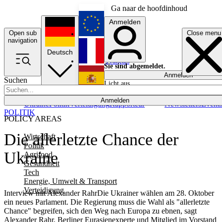
Ga naar de hoofdinhoud
Anmelden
Open sub
Close menu
English
navigation
Deutsch
Français
Sie sind abgemeldet.
Anmelden
Suchen
Licht aus
Español
Anmelden
Ukraine
Politik
Verteidigung
Rapporteur
Newsletters
Event
POLITIK
POLICY AREAS
Die allerletzte Chance der
Wirtschaft
Politik
Ukraine
Agrifood
Gesundheit
Tech
Energie, Umwelt & Transport
Verteidigung
Interview mit Alexander RahrDie Ukrainer wählen am 28. Oktober
ein neues Parlament. Die Regierung muss die Wahl als "allerletzte
Chance" begreifen, sich den Weg nach Europa zu ebnen, sagt
Alexander Rahr, Berliner Eurasienexperte und Mitglied im Vorstand