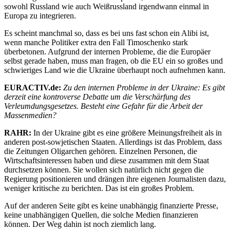
sowohl Russland wie auch Weißrussland irgendwann einmal in
Europa zu integrieren.
Es scheint manchmal so, dass es bei uns fast schon ein Alibi ist,
wenn manche Politiker extra den Fall Timoschenko stark
überbetonen. Aufgrund der internen Probleme, die die Europäer
selbst gerade haben, muss man fragen, ob die EU ein so großes und
schwieriges Land wie die Ukraine überhaupt noch aufnehmen kann.
EURACTIV.de:
Zu den internen Probleme in der Ukraine: Es gibt
derzeit eine kontroverse Debatte um die Verschärfung des
Verleumdungsgesetzes. Besteht eine Gefahr für die Arbeit der
Massenmedien?
RAHR:
In der Ukraine gibt es eine größere Meinungsfreiheit als in
anderen post-sowjetischen Staaten. Allerdings ist das Problem, dass
die Zeitungen Oligarchen gehören. Einzelnen Personen, die
Wirtschaftsinteressen haben und diese zusammen mit dem Staat
durchsetzen können. Sie wollen sich natürlich nicht gegen die
Regierung positionieren und drängen ihre eigenen Journalisten dazu,
weniger kritische zu berichten. Das ist ein großes Problem.
Auf der anderen Seite gibt es keine unabhängig finanzierte Presse,
keine unabhängigen Quellen, die solche Medien finanzieren
können. Der Weg dahin ist noch ziemlich lang.