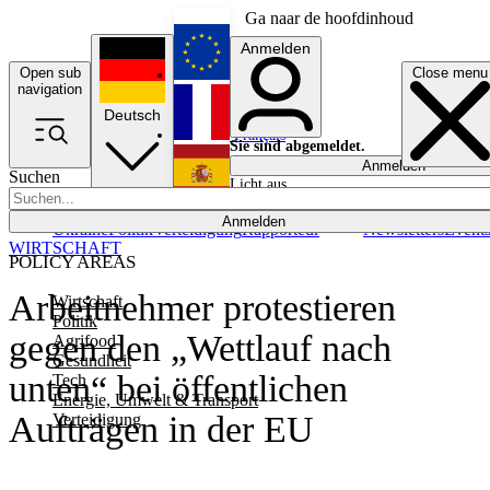
Ga naar de hoofdinhoud
Anmelden
Open sub
Close menu
English
navigation
Deutsch
Français
Sie sind abgemeldet.
Anmelden
Suchen
Licht aus
Español
Anmelden
Ukraine
Politik
Verteidigung
Rapporteur
Newsletters
Event
WIRTSCHAFT
POLICY AREAS
Arbeitnehmer protestieren
Wirtschaft
Politik
gegen den „Wettlauf nach
Agrifood
Gesundheit
unten“ bei öffentlichen
Tech
Energie, Umwelt & Transport
Aufträgen in der EU
Verteidigung