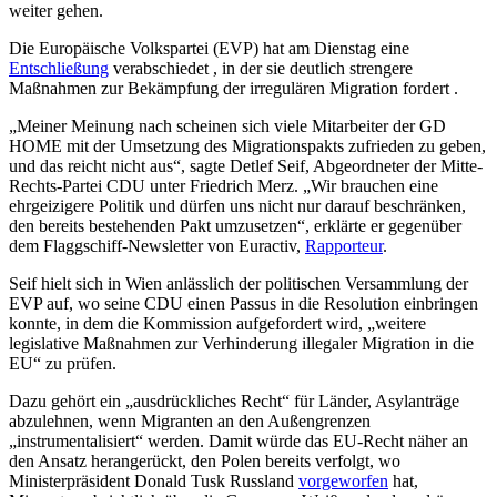
weiter gehen.
Die Europäische Volkspartei (EVP) hat
am Dienstag eine
Entschließung
verabschiedet
, in der sie
deutlich strengere
Maßnahmen zur Bekämpfung der irregulären Migration
fordert
.
„Meiner Meinung nach scheinen sich viele Mitarbeiter der GD
HOME mit der Umsetzung des Migrationspakts zufrieden zu geben,
und das reicht nicht aus“, sagte Detlef Seif, Abgeordneter der Mitte-
Rechts-Partei CDU unter Friedrich Merz.
„Wir brauchen eine
ehrgeizigere Politik und dürfen uns nicht nur darauf beschränken,
den bereits bestehenden Pakt umzusetzen“, erklärte er gegenüber
dem Flaggschiff-Newsletter von Euractiv,
Rapporteur
.
Seif hielt sich in Wien anlässlich der politischen Versammlung der
EVP auf, wo seine CDU einen Passus in die Resolution einbringen
konnte, in dem die Kommission aufgefordert wird, „weitere
legislative Maßnahmen zur Verhinderung illegaler Migration in die
EU“ zu prüfen.
Dazu gehört ein „ausdrückliches Recht“ für Länder, Asylanträge
abzulehnen, wenn Migranten an den Außengrenzen
„instrumentalisiert“ werden. Damit würde das EU-Recht näher an
den Ansatz herangerückt, den Polen bereits verfolgt, wo
Ministerpräsident Donald Tusk Russland
vorgeworfen
hat,