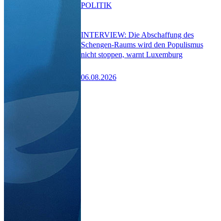
POLITIK
INTERVIEW: Die Abschaffung des
Schengen-Raums wird den Populismus
nicht stoppen, warnt Luxemburg
06.08.2026