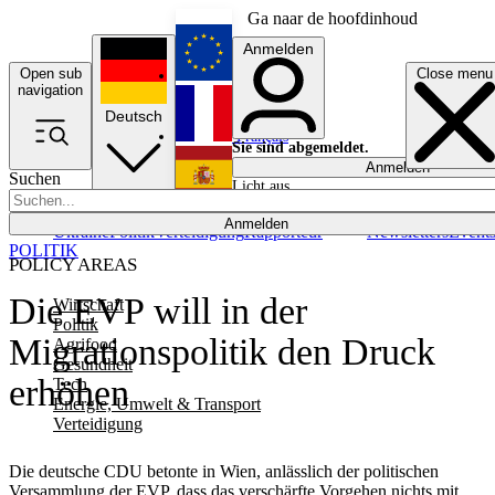
Ga naar de hoofdinhoud
Anmelden
Open sub
Close menu
English
navigation
Deutsch
Français
Sie sind abgemeldet.
Anmelden
Suchen
Licht aus
Español
Anmelden
Ukraine
Politik
Verteidigung
Rapporteur
Newsletters
Event
POLITIK
POLICY AREAS
Die EVP will in der
Wirtschaft
Politik
Migrationspolitik den Druck
Agrifood
Gesundheit
erhöhen
Tech
Energie, Umwelt & Transport
Verteidigung
Die deutsche CDU betonte in Wien, anlässlich der politischen
Versammlung der EVP, dass das verschärfte Vorgehen nichts mit