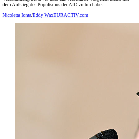
dem Aufstieg des Populismus der AfD zu tun habe.
Nicoletta Ionta
/
Eddy Wax
EURACTIV.com