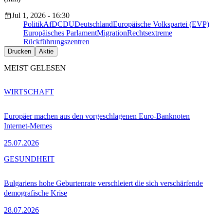
Jul 1, 2026 - 16:30
Politik
AfD
CDU
Deutschland
Europäische Volkspartei (EVP)
Europäisches Parlament
Migration
Rechtsextreme
Rückführungszentren
Drucken
Aktie
MEIST GELESEN
WIRTSCHAFT
Europäer machen aus den vorgeschlagenen Euro-Banknoten
Internet-Memes
25.07.2026
GESUNDHEIT
Bulgariens hohe Geburtenrate verschleiert die sich verschärfende
demografische Krise
28.07.2026