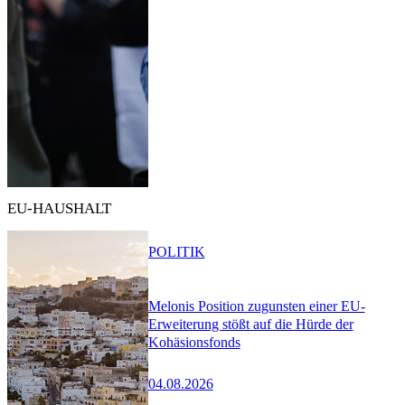
EU-HAUSHALT
POLITIK
Melonis Position zugunsten einer EU-
Erweiterung stößt auf die Hürde der
Kohäsionsfonds
04.08.2026