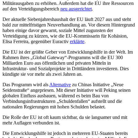
Militärausgaben zu erhöhen. Außerdem hat die EU ihre Ressourcen
auf den Verteidigungsbereich
neu ausgerichtet
.
Der aktuelle Siebenjahreshaushalt der EU läuft 2027 aus und steht
bald zur mittelfristigen Neuverhandlung an. Vor diesem Hintergrund
haben einige davor gewarnt, soziale Mittel zugunsten der
Verteidigung zu kürzen, wie die EU-Kommissarin für Kohäsion,
Elisa Ferreira, gegenüber Euractiv
erklärte
.
Die EU ist der größte Geber von Entwicklungshilfe in der Welt. Im
Rahmen ihres „Global Gateway“-Programms will die EU 300
Milliarden Euro aus öffentlichen und privaten Mitteln in
Infrastruktur- und Sozialprojekte in Drittländern investieren. Dies
kündigte sie vor mehr als zwei Jahren an.
Das Programm wird als
Alternative
zu Chinas Initiative „Neue
Seidenstraße“ angepriesen. Mit dieser Initiative will Peking seinen
globalen Einfluss ausbauen, während es beim Bau von
Verbindungsinfrastrukturen „Schuldenfallen“ aufstellt und die
nationalen Regierungen mit hohen Schulden belastet.
Die Rolle der EU ist oft kaum sichtbar, da sie langsamer und mit
mehr Auflagen verbunden ist.
Die Entwicklungshilfe ist jedoch in mehreren EU-Staaten bereits