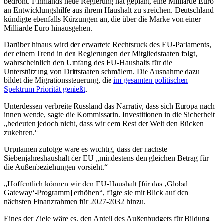
bedroht. Finnlands neue Regierung hat geplant, eine Milliarde Euro
an Entwicklungshilfe aus ihrem Haushalt zu streichen. Deutschland
kündigte ebenfalls Kürzungen an, die über die Marke von einer
Milliarde Euro hinausgehen.
Darüber hinaus wird der erwartete Rechtsruck des EU-Parlaments,
der einem Trend in den Regierungen der Mitgliedstaaten folgt,
wahrscheinlich den Umfang des EU-Haushalts für die
Unterstützung von Drittstaaten schmälern. Die Ausnahme dazu
bildet die Migrationssteuerung, die
im gesamten politischen
Spektrum Priorität genießt
.
Unterdessen verbreite Russland das Narrativ, dass sich Europa nach
innen wende, sagte die Kommissarin. Investitionen in die Sicherheit
„bedeuten jedoch nicht, dass wir dem Rest der Welt den Rücken
zukehren.“
Urpilainen zufolge wäre es wichtig, dass der nächste
Siebenjahreshaushalt der EU „mindestens den gleichen Betrag für
die Außenbeziehungen vorsieht.“
„Hoffentlich können wir den EU-Haushalt [für das ‚Global
Gateway‘-Programm] erhöhen“, fügte sie mit Blick auf den
nächsten Finanzrahmen für 2027-2032 hinzu.
Eines der Ziele wäre es, den Anteil des Außenbudgets für Bildung