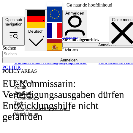
Ga naar de hoofdinhoud
Anmelden
Open sub
Close menu
English
navigation
Deutsch
Français
Sie sind abgemeldet.
Anmelden
Suchen
Licht aus
Español
Anmelden
Ukraine
Politik
Verteidigung
Rapporteur
Newsletters
Event
POLITIK
POLICY AREAS
EU-Kommissarin:
Wirtschaft
Politik
Verteidigungsausgaben dürfen
Agrifood
Gesundheit
Entwicklungshilfe nicht
Tech
Energie, Umwelt & Transport
gefährden
Verteidigung