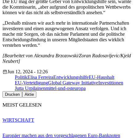
Die EU mag der größte Geber von Entwicklungshilfe sein, warnte
die Kommissarin, „aber aufgrund des geopolitischen Wettbewerbs
können wir das nicht als selbstverständlich ansehen.“
„Deshalb müssen wir auch mehr in internationale Partnerschaften
investieren und einen ausgewogenen Ansatz verfolgen. Und ich
mache mir Sorgen, ob das nächste Parlament und die politische
Entscheidungsfindung in unseren Mitgliedstaaten dies wirklich
verstehen werden.“
[Bearbeitet von Alexandra Brzozowski/Zoran Radosavljevic/Kjeld
Neubert]
Jun 12, 2024 - 12:26
Politik
Elisa Ferreira
Entwicklungshilfe
EU-Haushalt
EU-Verteidigung
Global Gateway Initiative
Investitionen
Jutta Urpilainen
mittel-und-osteuropa
Drucken
Aktie
MEIST GELESEN
WIRTSCHAFT
Europäer machen aus den vorgeschlagenen Euro-Banknoten