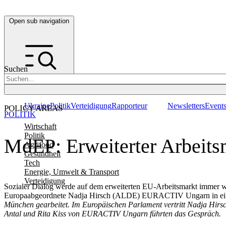
Open sub navigation
Suchen
Ukraine
Politik
Verteidigung
Rapporteur
Newsletters
Event
POLICY AREAS
POLITIK
Wirtschaft
Politik
MdEP: Erweiterter Arbeitsm
Agrifood
Gesundheit
Tech
Energie, Umwelt & Transport
Verteidigung
Sozialer Dialog werde auf dem erweiterten EU-Arbeitsmarkt immer wich
Europaabgeordnete Nadja Hirsch (ALDE) EURACTIV Ungarn in ein
München gearbeitet. Im Europäischen Parlament vertritt Nadja Hirsch
Antal und
Rita Kiss von EURACTIV Ungarn führten das Gespräch.