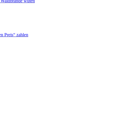
n Waldbrände wüten
n Preis“ zahlen