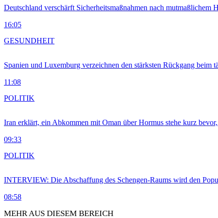
Deutschland verschärft Sicherheitsmaßnahmen nach mutmaßlichem Hy
16:05
GESUNDHEIT
Spanien und Luxemburg verzeichnen den stärksten Rückgang beim t
11:08
POLITIK
Iran erklärt, ein Abkommen mit Oman über Hormus stehe kurz bevor
09:33
POLITIK
INTERVIEW: Die Abschaffung des Schengen-Raums wird den Populi
08:58
MEHR AUS DIESEM BEREICH