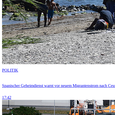
POLITIK
Spanischer Geheimdienst warnt vor neuem Migrantenstrom nach Ceu
17:42