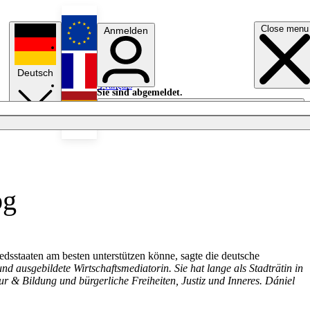
Close menu
Anmelden
English
Deutsch
Français
Sie sind abgemeldet.
Anmelden
Licht aus
Español
og
edsstaaten am besten unterstützen könne, sagte die deutsche
nd ausgebildete Wirtschaftsmediatorin. Sie hat lange als Stadträtin in
r & Bildung und bürgerliche Freiheiten, Justiz und Inneres.
Dániel