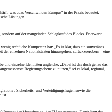
schärft, was „das Verschwinden Europas“ in der Praxis bedeutet:
tische Lösungen.
, sondern auf der mangelnden Schlagkraft des Blocks. Er erwarte
h wenig rechtliche Kompetenz hat: „Es ist klar, dass ein souveränes
eit der einzelnen Nationalstaaten hinausgehen, zurückzuerobern – eine
e und einzelne Identitäten angleiche. „Dabei ist das doch genau das
angemessenste Regierungsebene zu nutzen,“ sei es lokal, regional,
grations-, Sicherheits- und Verteidigungsfragen sowie die
 ist.
 49 Prozent der Menschen an, der EU zu vertrauen. Damit liegt das