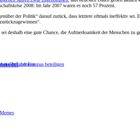
schaftskrise 2008: Im Jahr 2007 waren es noch 57 Prozent.
enüber der Politik“ darauf zurück, dass letztere oftmals ineffektiv se
r zurückzugewinnen“.
U sei deshalb eine gute Chance, die Aufmerksamkeit der Menschen zu g
bei den Liberalen
z zur Zukunft Europas beteiligen
ft der EU
t-Memes