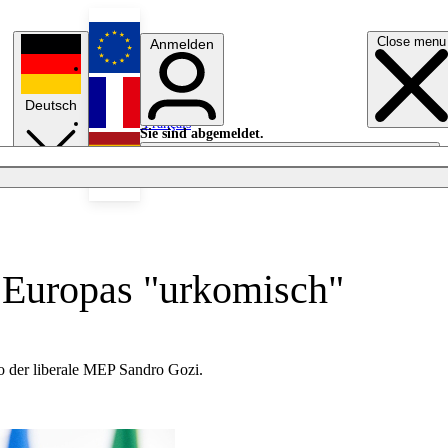
Close menu
Anmelden
English
Deutsch
Français
Sie sind abgemeldet.
Anmelden
Licht aus
Español
 Europas "urkomisch"
 so der liberale MEP Sandro Gozi.