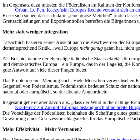
Im Gegensatz dazu müssten die Föderalisten im Rahmen der Konferenz
Orbán, Le Pen, Kaczyński: Europas Rechte versucht sich an ein
Er sei sich sicher, dass sich dafür „eine große Mehrheit“ finden lass
Grenzschließungen und Exportkontrollen betreffen die Bürgerinnen un
Mehr statt weniger Integration
Tatsächlich basieren seiner Ansicht nach die Beschwerden der Europä
dementsprechend Kritik, „weil Europa
nicht genug
getan hat, nicht g
Als Beispiel nannte der ehemalige italienische Staatssekretär für eur
und demokratisches Europa – ein Europa, das in der Lage ist, die Kon
gute Antwort auf viele dieser Fragen bietet.“
Das Problem seiner Meinung nach: Viele Menschen verwechselten Föder
Gegenteil von Föderalismus. Föderalismus bedeutet Schutz der nationa
national oder europäisch, so der liberale Abgeordnete.
Insgesamt gehe er aber davon aus, „dass der Wind in die richtige Richt
Konferenz zur Zukunft Europas bislang noch ohne breite Bürge
Die Vorschläge der Föderalisten beinhalten die Schaffung eines gestä
Gewährung eines Gesetzesvorschlagsrechts für das Europäische Parlam
Mehr Effektivität = Mehr Vertrauen?
Das Vertrauen der Bürgerinnen und Bürger in die EU
hat in den ve