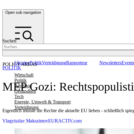
Open sub navigation
Suchen
Ukraine
Politik
Verteidigung
Rapporteur
Newsletters
Event
POLICY AREAS
POLITIK
Wirtschaft
Politik
MEP Gozi: Rechtspopulisti
Agrifood
Gesundheit
Tech
Energie, Umwelt & Transport
Verteidigung
Eigentlich müsste die Rechte die aktuelle EU lieben - schließlich spi
Vlagyiszlav Makszimov
EURACTIV.com