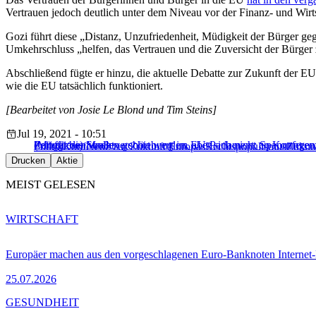
Vertrauen jedoch deutlich unter dem Niveau vor der Finanz- und Wirt
Gozi führt diese „Distanz, Unzufriedenheit, Müdigkeit der Bürger geg
Umkehrschluss „helfen, das Vertrauen und die Zuversicht der Bürge
Abschließend fügte er hinzu, die aktuelle Debatte zur Zukunft der E
wie die EU tatsächlich funktioniert.
[Bearbeitet von Josie Le Blond und Tim Steins]
Jul 19, 2021 - 10:51
Zeit für die Straße
(Mögliche) Machtverschiebung im EU-Parlament; Spannungen 
Portugiesen wollen gehört werden, aber sich nicht an Konferen
Politik
Konferenz zur Zukunft Europas
Rechtspopulismus
Zukun
Drucken
Aktie
MEIST GELESEN
WIRTSCHAFT
Europäer machen aus den vorgeschlagenen Euro-Banknoten Interne
25.07.2026
GESUNDHEIT