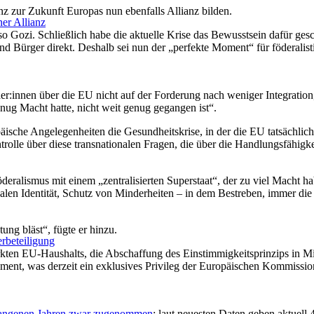
 zur Zukunft Europas nun ebenfalls Allianz bilden.
er Allianz
e, so Gozi. Schließlich habe die aktuelle Krise das Bewusstsein dafür ge
d Bürger direkt. Deshalb sei nun der „perfekte Moment“ für föderalis
er:innen über die EU nicht auf der Forderung nach weniger Integration
enug Macht hatte, nicht weit genug gegangen ist“.
opäische Angelegenheiten die Gesundheitskrise, in der die EU tatsächlic
trolle über diese transnationalen Fragen, die über die Handlungsfähigk
alismus mit einem „zentralisierten Superstaat“, der zu viel Macht hab
len Identität, Schutz von Minderheiten – in dem Bestreben, immer die 
ung bläst“, fügte er hinzu.
rbeteiligung
rkten EU-Haushalts, die Abschaffung des Einstimmigkeitsprinzips in Mi
ent, was derzeit ein exklusives Privileg der Europäischen Kommission
rgangenen Jahren zwar zugenommen
; laut neuesten Daten geben aktuell