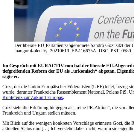
Der liberale EU-Parlamentsabgeordnete Sandro Gozi sitzt der U
inaugural-plenary_20210619_EP-116675A_DSC_PST_0589_p" 
Im Gespräch mit EURACTIV.com hat der liberale EU-Abgeordnet
tiefgreifenden Reform der EU als „urkomisch“ abgetan. Eigentlich
sagte er.
Gozi, der die Union Europäischer Föderalisten (UEF) leitet, bezog s
wurde, darunter Frankreichs Rassemblement National, Polens PiS, Ung
Konferenz zur Zukunft Europas
.
Gozi sieht die Erklärung hingegen als „reine PR-Aktion“, die vor a
Frankreich und Ungarn stellen müssen.
Mit Blick auf die wenigen konkreten Vorschläge erinnerte Gozi, die 
aktuellen Status quo […] Ich verstehe daher nicht, warum sie eigentli