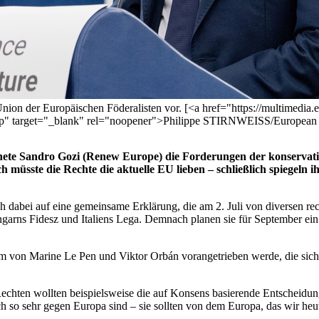
nion der Europäischen Föderalisten vor. [<a href="https://multimedia.
target="_blank" rel="noopener">Philippe STIRNWEISS/European U
e Sandro Gozi (Renew Europe) die Forderungen der konservative
 müsste die Rechte die aktuelle EU lieben – schließlich spiegeln ih
ich dabei auf eine gemeinsame Erklärung, die am 2. Juli von diversen 
arns Fidesz und Italiens Lega. Demnach planen sie für September ein T
llem von Marine Le Pen und Viktor Orbán vorangetrieben werde, die s
Rechten wollten beispielsweise die auf Konsens basierende Entscheidu
ch so sehr gegen Europa sind – sie sollten von dem Europa, das wir heut