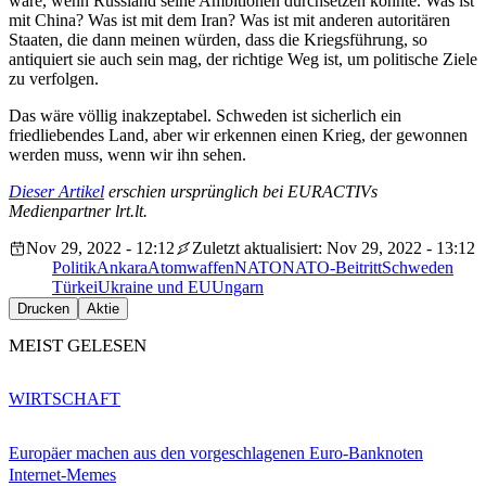
wäre, wenn Russland seine Ambitionen durchsetzen könnte. Was ist
mit China? Was ist mit dem Iran? Was ist mit anderen autoritären
Staaten, die dann meinen würden, dass die Kriegsführung, so
antiquiert sie auch sein mag, der richtige Weg ist, um politische Ziele
zu verfolgen.
Das wäre völlig inakzeptabel. Schweden ist sicherlich ein
friedliebendes Land, aber wir erkennen einen Krieg, der gewonnen
werden muss, wenn wir ihn sehen.
Dieser Artikel
erschien ursprünglich bei EURACTIVs
Medienpartner lrt.lt.
Nov 29, 2022 - 12:12
Zuletzt aktualisiert: Nov 29, 2022 - 13:12
Politik
Ankara
Atomwaffen
NATO
NATO-Beitritt
Schweden
Türkei
Ukraine und EU
Ungarn
Drucken
Aktie
MEIST GELESEN
WIRTSCHAFT
Europäer machen aus den vorgeschlagenen Euro-Banknoten
Internet-Memes