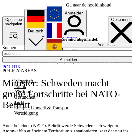
Ga naar de hoofdinhoud
Anmelden
Open sub
Close menu
English
navigation
Deutsch
Français
Sie sind abgemeldet.
Anmelden
Suchen
Licht aus
Español
Anmelden
Ukraine
Politik
Verteidigung
Rapporteur
Newsletters
Event
POLITIK
POLICY AREAS
Minister: Schweden macht
Wirtschaft
Politik
große Fortschritte bei NATO-
Agrifood
Gesundheit
Beitritt
Tech
Energie, Umwelt & Transport
Verteidigung
Auch bei einem NATO-Beitritt werde Schweden sich weigern,
Atomwaffen auf seinem Territorium zu stationieren, sagt der neu ins