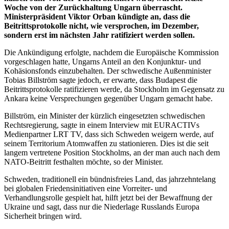
Woche von der Zurückhaltung Ungarn überrascht.
Ministerpräsident Viktor Orban kündigte an, dass die
Beitrittsprotokolle nicht, wie versprochen, im Dezember,
sondern erst im nächsten Jahr ratifiziert werden sollen.
Die Ankündigung erfolgte, nachdem die Europäische Kommission
vorgeschlagen hatte, Ungarns Anteil an den Konjunktur- und
Kohäsionsfonds einzubehalten. Der schwedische Außenminister
Tobias Billström sagte jedoch, er erwarte, dass Budapest die
Beitrittsprotokolle ratifizieren werde, da Stockholm im Gegensatz zu
Ankara keine Versprechungen gegenüber Ungarn gemacht habe.
Billström, ein Minister der kürzlich eingesetzten schwedischen
Rechtsregierung, sagte in einem Interview mit EURACTIVs
Medienpartner LRT TV, dass sich Schweden weigern werde, auf
seinem Territorium Atomwaffen zu stationieren. Dies ist die seit
langem vertretene Position Stockholms, an der man auch nach dem
NATO-Beitritt festhalten möchte, so der Minister.
Schweden, traditionell ein bündnisfreies Land, das jahrzehntelang
bei globalen Friedensinitiativen eine Vorreiter- und
Verhandlungsrolle gespielt hat, hilft jetzt bei der Bewaffnung der
Ukraine und sagt, dass nur die Niederlage Russlands Europa
Sicherheit bringen wird.