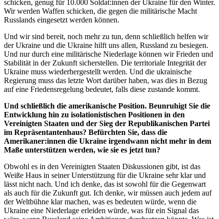
schicken, genug für 10.000 Soldat:innen der Ukraine für den Winter.
Wir werden Waffen schicken, die gegen die militärische Macht
Russlands eingesetzt werden können.
Und wir sind bereit, noch mehr zu tun, denn schließlich helfen wir
der Ukraine und die Ukraine hilft uns allen, Russland zu besiegen.
Und nur durch eine militärische Niederlage können wir Frieden und
Stabilität in der Zukunft sicherstellen. Die territoriale Integrität der
Ukraine muss wiederhergestellt werden. Und die ukrainische
Regierung muss das letzte Wort darüber haben, was dies in Bezug
auf eine Friedensregelung bedeutet, falls diese zustande kommt.
Und schließlich die amerikanische Position. Beunruhigt Sie die
Entwicklung hin zu isolationistischen Positionen in den
Vereinigten Staaten und der Sieg der Republikanischen Partei
im Repräsentantenhaus? Befürchten Sie, dass die
Amerikaner:innen die Ukraine irgendwann nicht mehr in dem
Maße unterstützen werden, wie sie es jetzt tun?
Obwohl es in den Vereinigten Staaten Diskussionen gibt, ist das
Weiße Haus in seiner Unterstützung für die Ukraine sehr klar und
lässt nicht nach. Und ich denke, das ist sowohl für die Gegenwart
als auch für die Zukunft gut. Ich denke, wir müssen auch jedem auf
der Weltbühne klar machen, was es bedeuten würde, wenn die
Ukraine eine Niederlage erleiden würde, was für ein Signal das