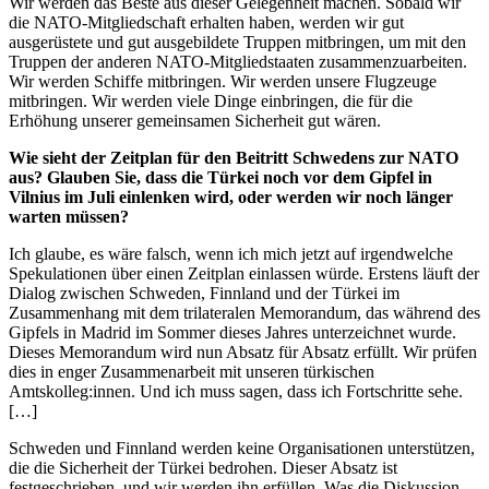
Wir werden das Beste aus dieser Gelegenheit machen. Sobald wir
die NATO-Mitgliedschaft erhalten haben, werden wir gut
ausgerüstete und gut ausgebildete Truppen mitbringen, um mit den
Truppen der anderen NATO-Mitgliedstaaten zusammenzuarbeiten.
Wir werden Schiffe mitbringen. Wir werden unsere Flugzeuge
mitbringen. Wir werden viele Dinge einbringen, die für die
Erhöhung unserer gemeinsamen Sicherheit gut wären.
Wie sieht der Zeitplan für den Beitritt Schwedens zur NATO
aus? Glauben Sie, dass die Türkei noch vor dem Gipfel in
Vilnius im Juli einlenken wird, oder werden wir noch länger
warten müssen?
Ich glaube, es wäre falsch, wenn ich mich jetzt auf irgendwelche
Spekulationen über einen Zeitplan einlassen würde. Erstens läuft der
Dialog zwischen Schweden, Finnland und der Türkei im
Zusammenhang mit dem trilateralen Memorandum, das während des
Gipfels in Madrid im Sommer dieses Jahres unterzeichnet wurde.
Dieses Memorandum wird nun Absatz für Absatz erfüllt. Wir prüfen
dies in enger Zusammenarbeit mit unseren türkischen
Amtskolleg:innen. Und ich muss sagen, dass ich Fortschritte sehe.
[…]
Schweden und Finnland werden keine Organisationen unterstützen,
die die Sicherheit der Türkei bedrohen. Dieser Absatz ist
festgeschrieben, und wir werden ihn erfüllen. Was die Diskussion