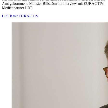
Amt gekommene Minister Billström im Interview mit EURACTIV-
Medienpartner LRT.
LRT.lt mit EURACTIV