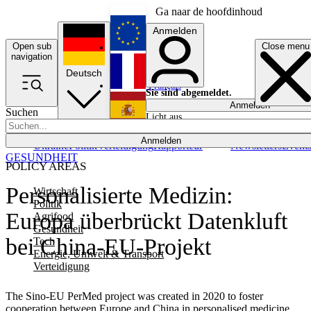
Ga naar de hoofdinhoud
Anmelden
Open sub
Close menu
English
navigation
Deutsch
Français
Sie sind abgemeldet.
Anmelden
Suchen
Licht aus
Español
Anmelden
Ukraine
Politik
Verteidigung
Rapporteur
Newsletters
Event
GESUNDHEIT
POLICY AREAS
Personalisierte Medizin:
Wirtschaft
Politik
Europa überbrückt Datenkluft
Agrifood
Gesundheit
bei China-EU-Projekt
Tech
Energie, Umwelt & Transport
Verteidigung
The Sino-EU PerMed project was created in 2020 to foster
cooperation between Europe and China in personalised medicine.