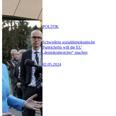
POLITIK
Schwedens sozialdemokratische
Parteichefin will die EU
„demokratiesicher“ machen
02.05.2024