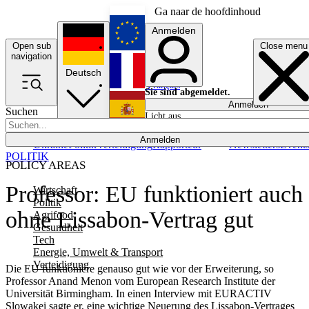
Ga naar de hoofdinhoud
Anmelden
Open sub
Close menu
English
navigation
Deutsch
Français
Sie sind abgemeldet.
Anmelden
Suchen
Licht aus
Español
Anmelden
Ukraine
Politik
Verteidigung
Rapporteur
Newsletters
Event
POLITIK
POLICY AREAS
Professor: EU funktioniert auch
Wirtschaft
Politik
ohne Lissabon-Vertrag gut
Agrifood
Gesundheit
Tech
Energie, Umwelt & Transport
Verteidigung
Die EU funktioniere genauso gut wie vor der Erweiterung, so
Professor Anand Menon vom European Research Institute der
Universität Birmingham. In einen Interview mit EURACTIV
Slowakei sagte er, eine wichtige Neuerung des Lissabon-Vertrages