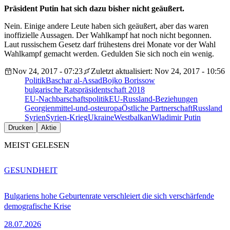
Präsident Putin hat sich dazu bisher nicht geäußert.
Nein. Einige andere Leute haben sich geäußert, aber das waren
inoffizielle Aussagen. Der Wahlkampf hat noch nicht begonnen.
Laut russischem Gesetz darf frühestens drei Monate vor der Wahl
Wahlkampf gemacht werden. Gedulden Sie sich noch ein wenig.
Nov 24, 2017 - 07:23
Zuletzt aktualisiert: Nov 24, 2017 - 10:56
Politik
Baschar al-Assad
Bojko Borissow
bulgarische Ratspräsidentschaft 2018
EU-Nachbarschaftspolitik
EU-Russland-Beziehungen
Georgien
mittel-und-osteuropa
Östliche Partnerschaft
Russland
Syrien
Syrien-Krieg
Ukraine
Westbalkan
Wladimir Putin
Drucken
Aktie
MEIST GELESEN
GESUNDHEIT
Bulgariens hohe Geburtenrate verschleiert die sich verschärfende
demografische Krise
28.07.2026