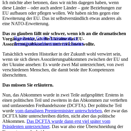
Ich möchte aber betonen, dass wir nichts dagegen haben, wenn
diese Länder – oder auch andere Länder – gute Beziehungen zur
EU aufbauen oder pflegen wollen. Wir haben nichts gegen eine
Erweiterung der EU. Das ist selbstverständlich etwas anderes als
eine NATO-Erweiterung.
Das zu glauben fällt mir schwer, wenn ich an die dramatischen
Bundestag: Große Zustimmung zu
Vorgänge denke, als die Ukraine das EU-
Assoziierungsabkommen mit Ukraine
Assoziierungsabkommen unterzeichnen wollte.
Tatsächlich werden Historiker in der Zukunft wohl verwirrt sein,
wenn sie sich dieses Assoziierungsabkommen zwischen der EU und
der Ukraine ansehen: Es wurde zwei Mal unterzeichnet, von zwei
verschiedenen Menschen, die damit beide ihre Kompetenzen
überschritten.
Das müssen Sie erläutern.
Nun, das Abkommen wurde in zwei Teile aufgesplittet: Erstens in
einen politischen Teil und zweitens in das Abkommen zur vertieften
und umfassenden Freihandelszone (DCFTA). Der politische Teil
wurde
vom damaligen Premierminister unterschrieben
, der zwar das
DCFTA hätte unterschreiben dürfen, nicht aber das politische
Abkommen.
Das DCFTA wurde dann erst viel später vom
Präsidenten unterzeichnet
. Das war also eine Überschneidung der