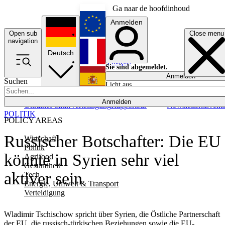
Ga naar de hoofdinhoud
Anmelden
Open sub
Close menu
English
navigation
Deutsch
Français
Sie sind abgemeldet.
Anmelden
Suchen
Licht aus
Español
Anmelden
Ukraine
Politik
Verteidigung
Rapporteur
Newsletters
Event
POLITIK
POLICY AREAS
Russischer Botschafter: Die EU
Wirtschaft
Politik
könnte in Syrien sehr viel
Agrifood
Gesundheit
aktiver sein
Tech
Energie, Umwelt & Transport
Verteidigung
Wladimir Tschischow spricht über Syrien, die Östliche Partnerschaft
der EU, die russisch-türkischen Beziehungen sowie die EU-