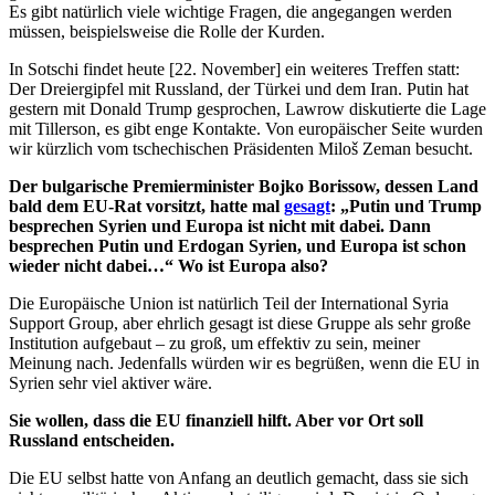
Es gibt natürlich viele wichtige Fragen, die angegangen werden
müssen, beispielsweise die Rolle der Kurden.
In Sotschi findet heute [22. November] ein weiteres Treffen statt:
Der Dreiergipfel mit Russland, der Türkei und dem Iran. Putin hat
gestern mit Donald Trump gesprochen, Lawrow diskutierte die Lage
mit Tillerson, es gibt enge Kontakte. Von europäischer Seite wurden
wir kürzlich vom tschechischen Präsidenten Miloš Zeman besucht.
Der bulgarische Premierminister Bojko Borissow, dessen Land
bald dem EU-Rat vorsitzt, hatte mal
gesagt
:
„Putin und Trump
besprechen Syrien und Europa ist nicht mit dabei. Dann
besprechen Putin und Erdogan Syrien, und Europa ist schon
wieder nicht dabei…“
Wo ist Europa also?
Die Europäische Union ist natürlich Teil der International Syria
Support Group, aber ehrlich gesagt ist diese Gruppe als sehr große
Institution aufgebaut – zu groß, um effektiv zu sein, meiner
Meinung nach. Jedenfalls würden wir es begrüßen, wenn die EU in
Syrien sehr viel aktiver wäre.
Sie wollen, dass die EU finanziell hilft. Aber vor Ort soll
Russland entscheiden.
Die EU selbst hatte von Anfang an deutlich gemacht, dass sie sich