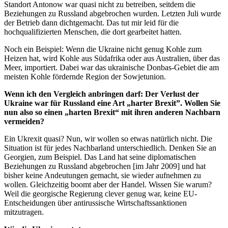
Standort Antonow war quasi nicht zu betreiben, seitdem die
Beziehungen zu Russland abgebrochen wurden. Letzten Juli wurde
der Betrieb dann dichtgemacht. Das tut mir leid für die
hochqualifizierten Menschen, die dort gearbeitet hatten.
Noch ein Beispiel: Wenn die Ukraine nicht genug Kohle zum
Heizen hat, wird Kohle aus Südafrika oder aus Australien, über das
Meer, importiert. Dabei war das ukrainische Donbas-Gebiet die am
meisten Kohle fördernde Region der Sowjetunion.
Wenn ich den Vergleich anbringen darf: Der Verlust der
Ukraine war für Russland eine Art „harter Brexit”. Wollen Sie
nun also so einen „harten Brexit“ mit ihren anderen Nachbarn
vermeiden?
Ein Ukrexit quasi? Nun, wir wollen so etwas natürlich nicht. Die
Situation ist für jedes Nachbarland unterschiedlich. Denken Sie an
Georgien, zum Beispiel. Das Land hat seine diplomatischen
Beziehungen zu Russland abgebrochen [im Jahr 2009] und hat
bisher keine Andeutungen gemacht, sie wieder aufnehmen zu
wollen. Gleichzeitig boomt aber der Handel. Wissen Sie warum?
Weil die georgische Regierung clever genug war, keine EU-
Entscheidungen über antirussische Wirtschaftssanktionen
mitzutragen.