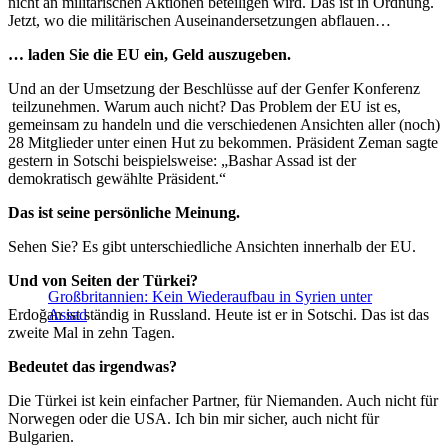
nicht an militärischen Aktionen beteiligen wird. Das ist in Ordnung.
Jetzt, wo die militärischen Auseinandersetzungen abflauen…
… laden Sie die EU ein, Geld auszugeben.
Und an der Umsetzung der Beschlüsse auf der Genfer Konferenz
teilzunehmen. Warum auch nicht? Das Problem der EU ist es,
gemeinsam zu handeln und die verschiedenen Ansichten aller (noch)
28 Mitglieder unter einen Hut zu bekommen. Präsident Zeman sagte
gestern in Sotschi beispielsweise: „Bashar Assad ist der
demokratisch gewählte Präsident.“
Das ist seine persönliche Meinung.
Sehen Sie? Es gibt unterschiedliche Ansichten innerhalb der EU.
Und von Seiten der Türkei?
Großbritannien: Kein Wiederaufbau in Syrien unter
Erdoğan ist ständig in Russland. Heute ist er in Sotschi. Das ist das
Assad
zweite Mal in zehn Tagen.
Bedeutet das irgendwas?
Die Türkei ist kein einfacher Partner, für Niemanden. Auch nicht für
Norwegen oder die USA. Ich bin mir sicher, auch nicht für
Bulgarien.