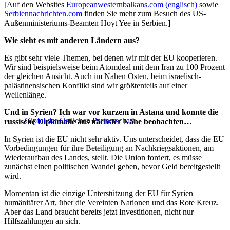
[Auf den Websites
Europeanwesternbalkans.com (englisch)
sowie
Serbiennachrichten.com
finden Sie mehr zum Besuch des US-
Außenministeriums-Beamten Hoyt Yee in Serbien.]
Wie sieht es mit anderen Ländern aus?
Es gibt sehr viele Themen, bei denen wir mit der EU kooperieren.
Wir sind beispielsweise beim Atomdeal mit dem Iran zu 100 Prozent
der gleichen Ansicht. Auch im Nahen Osten, beim israelisch-
palästinensischen Konflikt sind wir größtenteils auf einer
Wellenlänge.
Und in Syrien? Ich war vor kurzem in Astana und konnte die
Gipfel der Östlichen Partnerschaft
russische Diplomatie aus nächster Nähe beobachten…
In Syrien ist die EU nicht sehr aktiv. Uns unterscheidet, dass die EU
Vorbedingungen für ihre Beteiligung an Nachkriegsaktionen, am
Wiederaufbau des Landes, stellt. Die Union fordert, es müsse
zunächst einen politischen Wandel geben, bevor Geld bereitgestellt
wird.
Momentan ist die einzige Unterstützung der EU für Syrien
humänitärer Art, über die Vereinten Nationen und das Rote Kreuz.
Aber das Land braucht bereits jetzt Investitionen, nicht nur
Hilfszahlungen an sich.