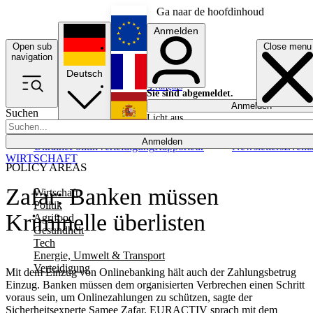
Ga naar de hoofdinhoud
Anmelden
Open sub
Close menu
English
navigation
Deutsch
Français
Sie sind abgemeldet.
Anmelden
Suchen
Licht aus
Español
Anmelden
Ukraine
Politik
Verteidigung
Rapporteur
Newsletters
Event
WIRTSCHAFT
POLICY AREAS
Zafar: Banken müssen
Wirtschaft
Politik
Kriminelle überlisten
Agrifood
Gesundheit
Tech
Energie, Umwelt & Transport
Verteidigung
Mit dem Einzug von Onlinebanking hält auch der Zahlungsbetrug
Einzug. Banken müssen dem organisierten Verbrechen einen Schritt
voraus sein, um Onlinezahlungen zu schützen, sagte der
Sicherheitsexperte Samee Zafar. EURACTIV sprach mit dem