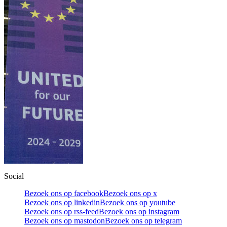
Social
Bezoek ons op facebook
Bezoek ons op x
Bezoek ons op linkedin
Bezoek ons op youtube
Bezoek ons op rss-feed
Bezoek ons op instagram
Bezoek ons op mastodon
Bezoek ons op telegram