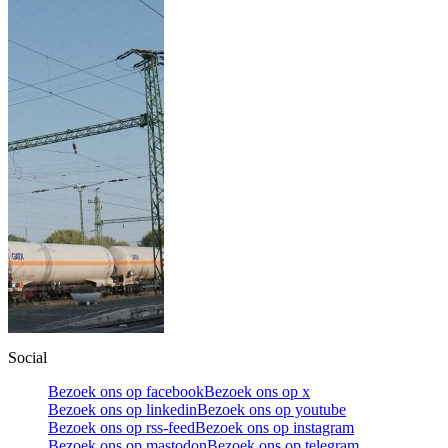
Social
Bezoek ons op facebook
Bezoek ons op x
Bezoek ons op linkedin
Bezoek ons op youtube
Bezoek ons op rss-feed
Bezoek ons op instagram
Bezoek ons op mastodon
Bezoek ons op telegram