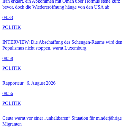
Iran erklärt, ein Abkommen mit Oman über Hormus stehe kurz
bevor, doch die Wiedereröffnung hänge von den USA ab
09:33
POLITIK
INTERVIEW: Die Abschaffung des Schengen-Raums wird den
Populismus nicht stoppen, warnt Luxemburg
08:58
POLITIK
Rapporteur | 6. August 2026
08:56
POLITIK
Ceuta warnt vor einer „unhaltbaren“ Situation für minderjährige
Migranten