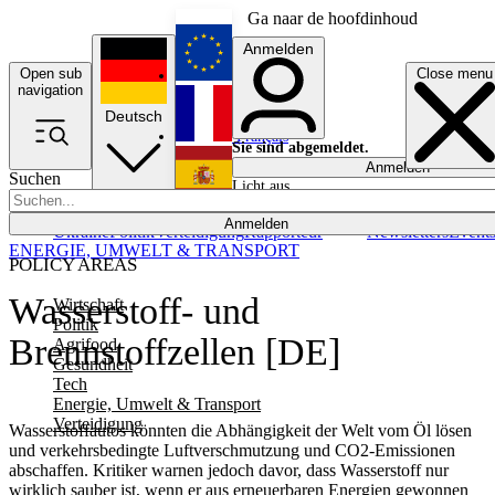
Ga naar de hoofdinhoud
Anmelden
Open sub
Close menu
English
navigation
Deutsch
Français
Sie sind abgemeldet.
Anmelden
Suchen
Licht aus
Español
Anmelden
Ukraine
Politik
Verteidigung
Rapporteur
Newsletters
Event
ENERGIE, UMWELT & TRANSPORT
POLICY AREAS
Wasserstoff- und
Wirtschaft
Politik
Brennstoffzellen [DE]
Agrifood
Gesundheit
Tech
Energie, Umwelt & Transport
Verteidigung
Wasserstoffautos könnten die Abhängigkeit der Welt vom Öl lösen
und verkehrsbedingte Luftverschmutzung und CO2-Emissionen
abschaffen. Kritiker warnen jedoch davor, dass Wasserstoff nur
wirklich sauber ist, wenn er aus erneuerbaren Energien gewonnen