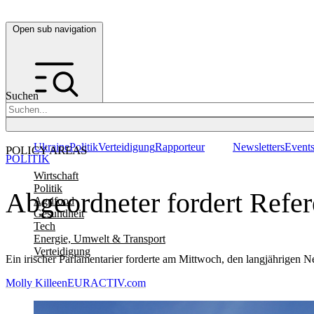
Open sub navigation
Suchen
Ukraine
Politik
Verteidigung
Rapporteur
Newsletters
Event
POLICY AREAS
POLITIK
Wirtschaft
Politik
Abgeordneter fordert Refer
Agrifood
Gesundheit
Tech
Energie, Umwelt & Transport
Verteidigung
Ein irischer Parlamentarier forderte am Mittwoch, den langjährigen N
Molly Killeen
EURACTIV.com