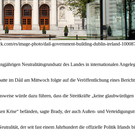
tock.com/es/image-photo/dail-government-building-dublin-ireland-1000
langjährigen Neutralitätsgrundsatz des Landes in internationalen Angel
tte im Dáil am Mittwoch folgte auf die Veröffentlichung eines Berich
nsweise würde dazu führen, dass die Streitkräfte „keine glaubwürdigen 
roßen Krise“ befänden, sagte Brady, der auch Außen- und Verteidigungsmi
ralität, der seit fast einem Jahrhundert die offizielle Politik Irlands 