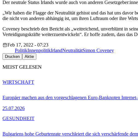
Der neutrale Status Irlands wurde auch von anderen Gesetzgeber:inn
„Wir haben die Flagge der Neutralität gehisst und das hat uns davor b
die nicht von anderen abhängig ist, um ihren Luftraum oder ihre Wi
Coveney beschrieb den Bericht als „weitreichend, unverblümt in seine
Verteidigungskräfte weiterzuentwickeln“. Er hoffe zudem, dass das D
Feb 17, 2022 - 07:23
Politik
Innenpolitik
Irland
Neutralität
Simon Coveney
Drucken
Aktie
MEIST GELESEN
WIRTSCHAFT
Europäer machen aus den vorgeschlagenen Euro-Banknoten Interne
25.07.2026
GESUNDHEIT
Bulgariens hohe Geburtenrate verschleiert die sich verschärfende dem