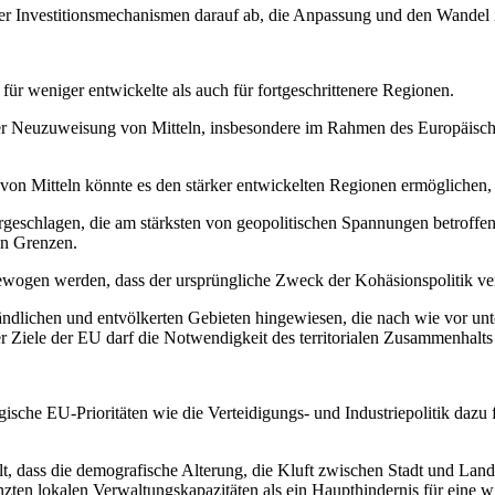
rer Investitionsmechanismen darauf ab, die Anpassung und den Wandel
ür weniger entwickelte als auch für fortgeschrittenere Regionen.
der Neuzuweisung von Mitteln, insbesondere im Rahmen des Europäisch
on Mitteln könnte es den stärker entwickelten Regionen ermöglichen, 
geschlagen, die am stärksten von geopolitischen Spannungen betroffe
en Grenzen.
ewogen werden, dass der ursprüngliche Zweck der Kohäsionspolitik ve
ländlichen und entvölkerten Gebieten hingewiesen, die nach wie vor 
cher Ziele der EU darf die Notwendigkeit des territorialen Zusammenhalts
gische EU-Prioritäten wie die Verteidigungs- und Industriepolitik daz
llt, dass die demografische Alterung, die Kluft zwischen Stadt und Lan
enzten lokalen Verwaltungskapazitäten als ein Haupthindernis für eine 