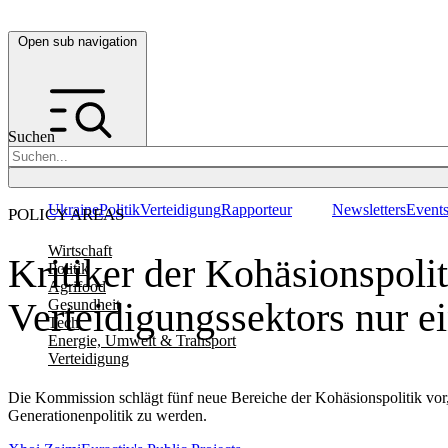
Open sub navigation
Suchen
Ukraine
Politik
Verteidigung
Rapporteur
Newsletters
Event
POLICY AREAS
Wirtschaft
Kritiker der Kohäsionspolit
Politik
Agrifood
Verteidigungssektors nur e
Gesundheit
Tech
Energie, Umwelt & Transport
Verteidigung
Die Kommission schlägt fünf neue Bereiche der Kohäsionspolitik vor, da
Generationenpolitik zu werden.