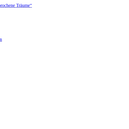
brochene Träume“
en