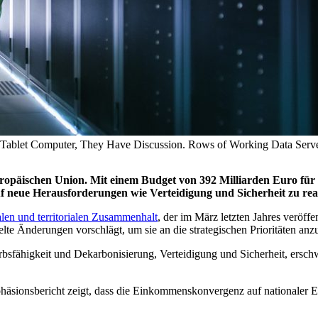
Tablet Computer, They Have Discussion. Rows of Working Data Servers
 Europäischen Union. Mit einem Budget von 392 Milliarden Euro für
auf neue Herausforderungen wie Verteidigung und Sicherheit zu rea
alen und territorialen Zusammenhalt
, der im März letzten Jahres veröf
zielte Änderungen vorschlägt, um sie an die strategischen Prioritäten anz
rbsfähigkeit und Dekarbonisierung, Verteidigung und Sicherheit, ersc
äsionsbericht zeigt, dass die Einkommenskonvergenz auf nationaler Ebe