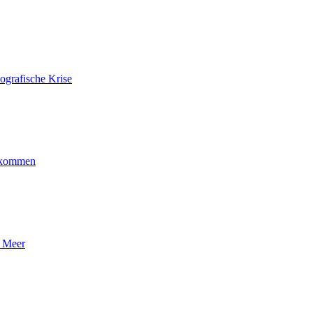
ografische Krise
ankommen
n Meer