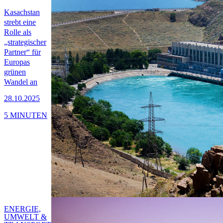
Kasachstan
strebt eine
Rolle als
„strategischer
Partner“ für
Europas
grünen
Wandel an
28.10.2025
5 MINUTEN
ENERGIE,
UMWELT &