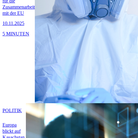
für die
Zusammenarbeit
mit der EU
10.11.2025
5 MINUTEN
POLITIK
Europa
blickt auf
Kasachstan,