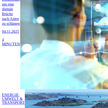
um eine
digitale
Brücke
nach Asien
zu schlagen
04.11.2025
4
MINUTEN
ENERGIE,
UMWELT &
TRANSPORT