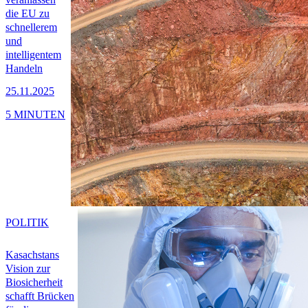
die EU zu
schnellerem
und
intelligentem
Handeln
25.11.2025
5 MINUTEN
POLITIK
Kasachstans
Vision zur
Biosicherheit
schafft Brücken