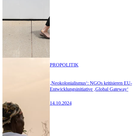
PRO
POLITIK
‚Neokolonialismus‘: NGOs kritisieren EU-
Entwicklungsinitiative ‚Global Gateway‘
14.10.2024