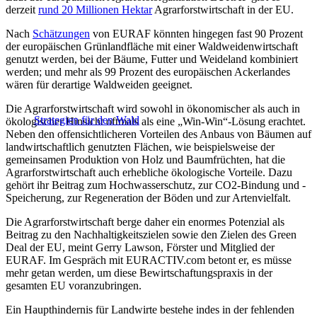
derzeit
rund 20 Millionen Hektar
Agrarforstwirtschaft in der EU.
Nach
Schätzungen
von EURAF könnten hingegen fast 90 Prozent
der europäischen Grünlandfläche mit einer Waldweidenwirtschaft
genutzt werden, bei der Bäume, Futter und Weideland kombiniert
werden; und mehr als 99 Prozent des europäischen Ackerlandes
wären für derartige Waldweiden geeignet.
Die Agrarforstwirtschaft wird sowohl in ökonomischer als auch in
Strategien für den Wald
ökologischer Hinsicht oftmals als eine „Win-Win“-Lösung erachtet.
Neben den offensichtlicheren Vorteilen des Anbaus von Bäumen auf
landwirtschaftlich genutzten Flächen, wie beispielsweise der
gemeinsamen Produktion von Holz und Baumfrüchten, hat die
Agrarforstwirtschaft auch erhebliche ökologische Vorteile. Dazu
gehört ihr Beitrag zum Hochwasserschutz, zur CO2-Bindung und -
Speicherung, zur Regeneration der Böden und zur Artenvielfalt.
Die Agrarforstwirtschaft berge daher ein enormes Potenzial als
Beitrag zu den Nachhaltigkeitszielen sowie den Zielen des Green
Deal der EU, meint Gerry Lawson, Förster und Mitglied der
EURAF
. Im Gespräch mit EURACTIV.com betont er, es müsse
mehr getan werden, um diese Bewirtschaftungspraxis in der
gesamten EU voranzubringen
.
Ein Haupthindernis für Landwirte bestehe indes in der fehlenden