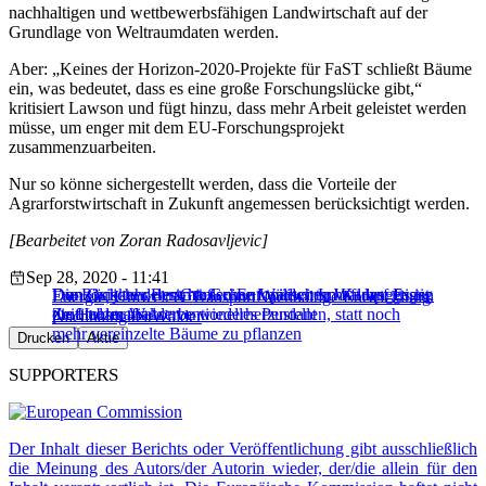
nachhaltigen und wettbewerbsfähigen Landwirtschaft auf der
Grundlage von Weltraumdaten werden.
Aber: „Keines der Horizon-2020-Projekte für FaST schließt Bäume
ein, was bedeutet, dass es eine große Forschungslücke gibt,“
kritisiert Lawson und fügt hinzu, dass mehr Arbeit geleistet werden
müsse, um enger mit dem EU-Forschungsprojekt
zusammenzuarbeiten.
Nur so könne sichergestellt werden, dass die Vorteile der
Agrarforstwirtschaft in Zukunft angemessen berücksichtigt werden.
[Bearbeitet von Zoran Radosavljevic]
Sep 28, 2020 - 11:41
Die Rückkehr des Großen Europäischen Waldes: Es ist
Französischer Bericht: Grüne Landwirtschaft langfristig
Don Quijote der rumänischen Wälder: Im Kampf gegen
Energie, Umwelt & Transport
Nachhaltige Entwicklung
Zeit, unser Walderbe wiederherzustellen, statt noch
profitabler als konventionelles Pendant
die Holzmafia
Nachhaltigkeit
Wälder
mehr vereinzelte Bäume zu pflanzen
Drucken
Aktie
SUPPORTERS
Der Inhalt dieser Berichts oder Veröffentlichung gibt ausschließlich
die Meinung des Autors/der Autorin wieder, der/die allein für den