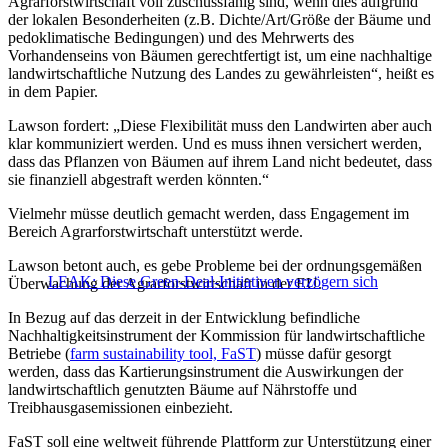
Agrarforstwirtschaft voll zuschussfähig sind, wenn dies aufgrund
der lokalen Besonderheiten (z.B. Dichte/Art/Größe der Bäume und
pedoklimatische Bedingungen) und des Mehrwerts des
Vorhandenseins von Bäumen gerechtfertigt ist, um eine nachhaltige
landwirtschaftliche Nutzung des Landes zu gewährleisten“, heißt es
in dem Papier.
Lawson fordert: „Diese Flexibilität muss den Landwirten aber auch
klar kommuniziert werden. Und es muss ihnen versichert werden,
dass das Pflanzen von Bäumen auf ihrem Land nicht bedeutet, dass
sie finanziell abgestraft werden könnten.“
Vielmehr müsse deutlich gemacht werden, dass Engagement im
Bereich Agrarforstwirtschaft unterstützt werde.
Lawson betont auch, es gebe Probleme bei der ordnungsgemäßen
LEAK: Diese Green-Deal-Initiativen verzögern sich
Überwachung der Agrarforstwirtschaft in der EU.
In Bezug auf das derzeit in der Entwicklung befindliche
Nachhaltigkeitsinstrument der Kommission für landwirtschaftliche
Betriebe (
farm sustainability tool, FaST
) müsse dafür gesorgt
werden, dass das Kartierungsinstrument die Auswirkungen der
landwirtschaftlich genutzten Bäume auf Nährstoffe und
Treibhausgasemissionen einbezieht.
FaST soll eine weltweit führende Plattform zur Unterstützung einer