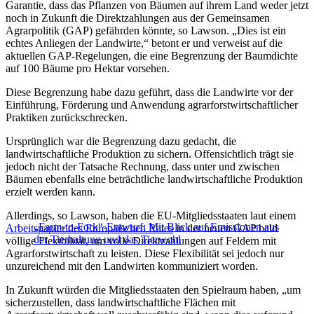
Garantie, dass das Pflanzen von Bäumen auf ihrem Land weder jetzt
noch in Zukunft die Direktzahlungen aus der Gemeinsamen
Agrarpolitik (GAP) gefährden könnte, so Lawson. „Dies ist ein
echtes Anliegen der Landwirte,“ betont er und verweist auf die
aktuellen GAP-Regelungen, die eine Begrenzung der Baumdichte
auf 100 Bäume pro Hektar vorsehen.
Diese Begrenzung habe dazu geführt, dass die Landwirte vor der
Einführung, Förderung und Anwendung agrarforstwirtschaftlicher
Praktiken zurückschrecken.
Ursprünglich war die Begrenzung dazu gedacht, die
landwirtschaftliche Produktion zu sichern. Offensichtlich trägt sie
jedoch nicht der Tatsache Rechnung, dass unter und zwischen
Bäumen ebenfalls eine beträchtliche landwirtschaftliche Produktion
erzielt werden kann.
Allerdings, so Lawson, haben die EU-Mitgliedsstaaten laut einem
„Farm-to-Fork“-Entwurf: Mit Blick auf Emissionen aus
Arbeitspapier des Europäischen Rates
in der neuen GAP bald
der Tierhaltung und das Tierwohl
völlige Flexibilität, um volle Direktzahlungen auf Feldern mit
Agrarforstwirtschaft zu leisten. Diese Flexibilität sei jedoch nur
unzureichend mit den Landwirten kommuniziert worden.
In Zukunft würden die Mitgliedsstaaten den Spielraum haben, „um
sicherzustellen, dass landwirtschaftliche Flächen mit