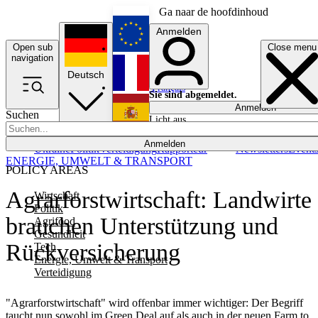
Ga naar de hoofdinhoud
Anmelden
Open sub
Close menu
English
navigation
Deutsch
Français
Sie sind abgemeldet.
Anmelden
Suchen
Licht aus
Español
Anmelden
Ukraine
Politik
Verteidigung
Rapporteur
Newsletters
Event
ENERGIE, UMWELT & TRANSPORT
POLICY AREAS
Agrarforstwirtschaft: Landwirte
Wirtschaft
Politik
brauchen Unterstützung und
Agrifood
Gesundheit
Rückversicherung
Tech
Energie, Umwelt & Transport
Verteidigung
"Agrarforstwirtschaft" wird offenbar immer wichtiger: Der Begriff
taucht nun sowohl im Green Deal auf als auch in der neuen Farm to