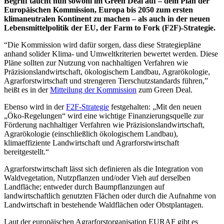
Begriff taucht nun sowohl im Green Deal auf – dem Plan der
Europäischen Kommission, Europa bis 2050 zum ersten
klimaneutralen Kontinent zu machen – als auch in der neuen
Lebensmittelpolitik der EU, der Farm to Fork (F2F)-Strategie.
“Die Kommission wird dafür sorgen, dass diese Strategiepläne
anhand solider Klima- und Umweltkriterien bewertet werden. Diese
Pläne sollten zur Nutzung von nachhaltigen Verfahren wie
Präzisionslandwirtschaft, ökologischem Landbau, Agrarökologie,
Agrarforstwirtschaft und strengeren Tierschutzstandards führen,”
heißt es in der
Mitteilung der Kommission
zum Green Deal.
Ebenso wird in der
F2F-Strategie
festgehalten: „Mit den
neuen
„Öko-Regelungen“ wird eine wichtige Finanzierungsquelle zur
Förderung nachhaltiger Verfahren wie Präzisionslandwirtschaft,
Agrarökologie (einschließlich ökologischem Landbau),
klimaeffiziente Landwirtschaft und Agrarforstwirtschaft
bereitgestellt.“
Agrarforstwirtschaft lässt sich definieren als die Integration von
Waldvegetation, Nutzpflanzen und/oder Vieh auf derselben
Landfläche; entweder durch Baumpflanzungen auf
landwirtschaftlich genutzten Flächen oder durch die Aufnahme von
Landwirtschaft in bestehende Waldflächen oder Obstplantagen.
Laut der europäischen Agrarforstorganisation EURAF gibt es