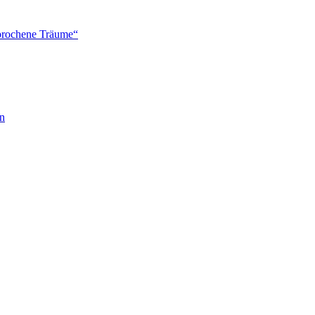
brochene Träume“
en