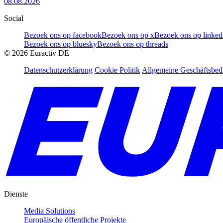
08.08.2026
Social
Bezoek ons op facebook
Bezoek ons op x
Bezoek ons op linked
Bezoek ons op bluesky
Bezoek ons op threads
©
2026
Euractiv DE
Datenschutzerklärung
Cookie Politik
Allgemeine Geschäftsbe
Dienste
Media Solutions
Europäische öffentliche Projekte