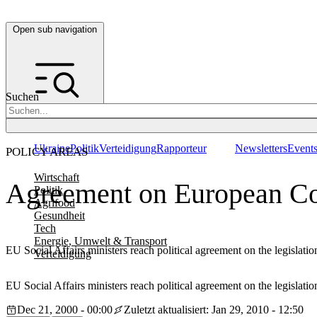
Open sub navigation
Suchen
Ukraine
Politik
Verteidigung
Rapporteur
Newsletters
Event
POLICY AREAS
Wirtschaft
Agreement on European Co
Politik
Agrifood
Gesundheit
Tech
Energie, Umwelt & Transport
EU Social Affairs ministers reach political agreement on the legislat
Verteidigung
EU Social Affairs ministers reach political agreement on the legislat
Dec 21, 2000 - 00:00
Zuletzt aktualisiert: Jan 29, 2010 - 12:50