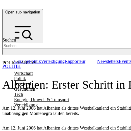
Open sub navigation
Suchen
Ukraine
Politik
Verteidigung
Rapporteur
Newsletters
Event
POLICY AREAS
POLITIK
Wirtschaft
Politik
Albanien: Erster Schritt i
Agrifood
Gesundheit
Tech
Energie, Umwelt & Transport
Verteidigung
Am 12. Juni 2006 hat Albanien als drittes Westbalkanland ein Stabi
unabhängigen Montenegro laufen bereits.
Am 12. Juni 2006 hat Albanien als drittes Westbalkanland ein Stabi