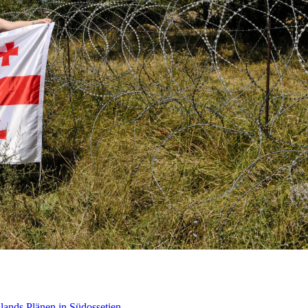
lands Plänen in Südossetien