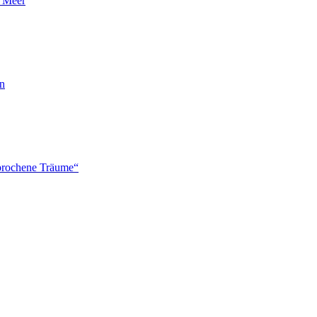
n Meer
en
brochene Träume“