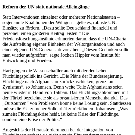
Reform der UN statt nationale Alleingänge
Statt Interventionen einzelner oder mehrerer Nationalstaaten –
sogenannte Koalitionen der Willigen – gelte es, robuste UN-
Einsätze zu fördern. „Dazu sollte Deutschland finanziell und
personell einen größeren Beitrag leisten.“ Die
Friedensforschungsinstitute erinnerten daran, dass die UN-Charta
die Aufstellung eigener Einheiten der Weltorganisation und auch
einen eigenen UN-Generalstab vorsähen. „Diesen Gedanken sollte
man wieder aufgreifen“, sagte Jochen Hippler vom Institut für
Entwicklung und Frieden.
Hart gingen die Wissenschaftler auch mit der deutschen
Flüchtlingspolitik ins Gericht. „Die Pläne der Bundesregierung,
Flüchtlinge nach Afghanistan zurückzuschicken, grenzt an
Zynismus“, so Johannsen. Denn weite Teile Afghanistans seien
heute wieder in Hand von Taliban. Das Flüchtlingsabkommen mit
der Türkei bezeichnete sie als organisierten Menschenhandel. Das
„Outsourcen“ von Problemen könne keine Lösung sein. Stattdessen
müsse die EU zu neuer Solidarität zurückfinden. Johannsen: „Was
zumeist Flüchtlingskrise heißt, ist keine Krise der Flüchtlinge,
sondern eine Krise der Politik.“
Angesichts der Herausforderungen bei der Integration von