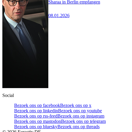
Sharaa in Berlin empfangen
08.01.2026
Social
Bezoek ons op facebook
Bezoek ons op x
Bezoek ons op linkedin
Bezoek ons op youtube
Bezoek ons op rss-feed
Bezoek ons op instagram
Bezoek ons op mastodon
Bezoek ons op telegram
Bezoek ons op bluesky
Bezoek ons op threads
©
2026
Euractiv DE