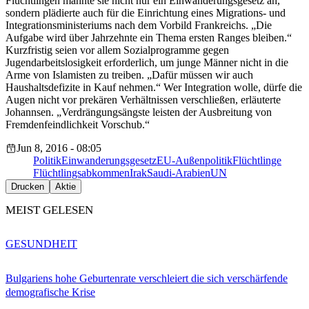
Flüchtlingen mahnte sie nicht nur ein Einwanderungsgesetz an,
sondern plädierte auch für die Einrichtung eines Migrations- und
Integrationsministeriums nach dem Vorbild Frankreichs. „Die
Aufgabe wird über Jahrzehnte ein Thema ersten Ranges bleiben.“
Kurzfristig seien vor allem Sozialprogramme gegen
Jugendarbeitslosigkeit erforderlich, um junge Männer nicht in die
Arme von Islamisten zu treiben. „Dafür müssen wir auch
Haushaltsdefizite in Kauf nehmen.“ Wer Integration wolle, dürfe die
Augen nicht vor prekären Verhältnissen verschließen, erläuterte
Johannsen. „Verdrängungsängste leisten der Ausbreitung von
Fremdenfeindlichkeit Vorschub.“
Jun 8, 2016 - 08:05
Politik
Einwanderungsgesetz
EU-Außenpolitik
Flüchtlinge
Flüchtlingsabkommen
Irak
Saudi-Arabien
UN
Drucken
Aktie
MEIST GELESEN
GESUNDHEIT
Bulgariens hohe Geburtenrate verschleiert die sich verschärfende
demografische Krise