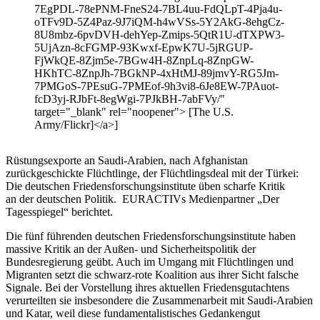
7EgPDL-78ePNM-FneS24-7BL4uu-FdQLpT-4Pja4u-
oTFv9D-5Z4Paz-9J7iQM-h4wVSs-5Y2AkG-8ehgCz-
8U8mbz-6pvDVH-dehYep-Zmips-5QtR1U-dTXPW3-
5UjAzn-8cFGMP-93Kwxf-EpwK7U-5jRGUP-
FjWkQE-8Zjm5e-7BGw4H-8ZnpLq-8ZnpGW-
HKhTC-8ZnpJh-7BGkNP-4xHtMJ-89jmvY-RG5Jm-
7PMGoS-7PEsuG-7PMEof-9h3vi8-6Je8EW-7PAuot-
fcD3yj-RJbFt-8egWgi-7PJkBH-7abFVy/"
target="_blank" rel="noopener"> [The U.S.
Army/Flickr]</a>]
Rüstungsexporte an Saudi-Arabien, nach Afghanistan
zurückgeschickte Flüchtlinge, der Flüchtlingsdeal mit der Türkei:
Die deutschen Friedensforschungsinstitute üben scharfe Kritik
an der deutschen Politik. EURACTIVs Medienpartner „Der
Tagesspiegel“ berichtet.
Die fünf führenden deutschen Friedensforschungsinstitute haben
massive Kritik an der Außen- und Sicherheitspolitik der
Bundesregierung geübt. Auch im Umgang mit Flüchtlingen und
Migranten setzt die schwarz-rote Koalition aus ihrer Sicht falsche
Signale. Bei der Vorstellung ihres aktuellen Friedensgutachtens
verurteilten sie insbesondere die Zusammenarbeit mit Saudi-Arabien
und Katar, weil diese fundamentalistisches Gedankengut