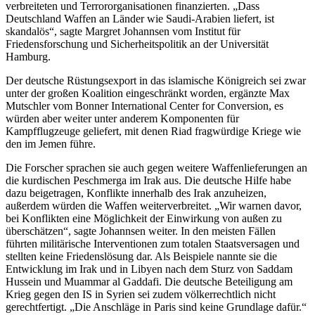
verbreiteten und Terrororganisationen finanzierten. „Dass
Deutschland Waffen an Länder wie Saudi-Arabien liefert, ist
skandalös“, sagte Margret Johannsen vom Institut für
Friedensforschung und Sicherheitspolitik an der Universität
Hamburg.
Der deutsche Rüstungsexport in das islamische Königreich sei zwar
unter der großen Koalition eingeschränkt worden, ergänzte Max
Mutschler vom Bonner International Center for Conversion, es
würden aber weiter unter anderem Komponenten für
Kampfflugzeuge geliefert, mit denen Riad fragwürdige Kriege wie
den im Jemen führe.
Die Forscher sprachen sie auch gegen weitere Waffenlieferungen an
die kurdischen Peschmerga im Irak aus. Die deutsche Hilfe habe
dazu beigetragen, Konflikte innerhalb des Irak anzuheizen,
außerdem würden die Waffen weiterverbreitet. „Wir warnen davor,
bei Konflikten eine Möglichkeit der Einwirkung von außen zu
überschätzen“, sagte Johannsen weiter. In den meisten Fällen
führten militärische Interventionen zum totalen Staatsversagen und
stellten keine Friedenslösung dar. Als Beispiele nannte sie die
Entwicklung im Irak und in Libyen nach dem Sturz von Saddam
Hussein und Muammar al Gaddafi. Die deutsche Beteiligung am
Krieg gegen den IS in Syrien sei zudem völkerrechtlich nicht
gerechtfertigt. „Die Anschläge in Paris sind keine Grundlage dafür.“