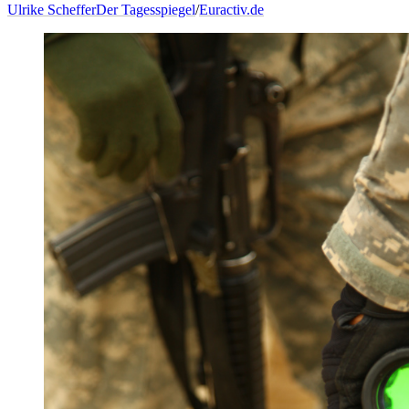
Ulrike Scheffer
Der Tagesspiegel
/
Euractiv.de