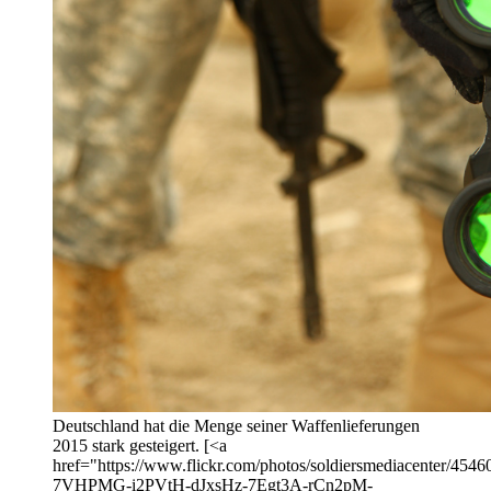
Deutschland hat die Menge seiner Waffenlieferungen
2015 stark gesteigert. [<a
href="https://www.flickr.com/photos/soldiersmediacenter/45460
7VHPMG-i2PVtH-dJxsHz-7Egt3A-rCn2pM-