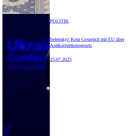
POLITIK
Selenskyj: Kein Gespräch mit EU über
Antikorruptionsgesetz
25.07.2025