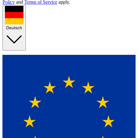
Policy
and
Terms of Service
apply.
Deutsch