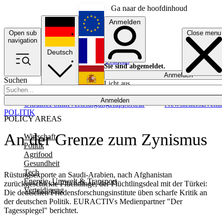
Ga naar de hoofdinhoud
Anmelden
Open sub
Close menu
English
navigation
Deutsch
Français
Sie sind abgemeldet.
Anmelden
Suchen
Licht aus
Español
Anmelden
Ukraine
Politik
Verteidigung
Rapporteur
Newsletters
Event
POLITIK
POLICY AREAS
An der Grenze zum Zynismus
Wirtschaft
Politik
Agrifood
Gesundheit
Tech
Rüstungsexporte an Saudi-Arabien, nach Afghanistan
Energie, Umwelt & Transport
zurückgeschickte Flüchtlinge, der Flüchtlingsdeal mit der Türkei:
Verteidigung
Die deutschen Friedensforschungsinstitute üben scharfe Kritik an
der deutschen Politik. EURACTIVs Medienpartner "Der
Tagesspiegel" berichtet.