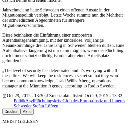
das ich kenne und sehen möchte.“
Jahrzehntelang hatte Schweden einen offenen Ansatz in der
Migrationspolitik verfolgt. Letzte Woche stimmte nun die Mehrheit
der schwedischen Abgeordneten für strengere
Migrationsvorschriften.
Diese beinhalten die Einführung einer temporären
Aufenthaltsgenehmigung, mit der kinderlose, volljährige
Neuankömmlinge drei Jahre lang in Schweden bleiben dürfen. Eine
Aufenthaltsverlängerung ist nur dann möglich, wenn der Flüchtling
noch immer schutzbedürftig ist oder aber einen Arbeitsplatz
gefunden hat.
„The level of security has deteriorated and it’s worrying with all
these fires. We will keep the residences a secret so that they won’t
become common knowledge,“ said Willis Åberg, operations
manager at the Migration Agency, according to Radio Sweden.
Oct 29, 2015 - 13:30
Zuletzt aktualisiert: Oct 29, 2015 - 13:32
Politik
Asyl
Flüchtlingskrise
Globales Europa
Justiz und Inneres
Schweden
Stefan Löfven
Drucken
Aktie
MEIST GELESEN