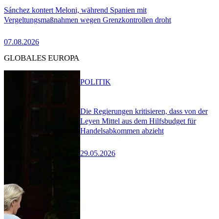
Sánchez kontert Meloni, während Spanien mit
Vergeltungsmaßnahmen wegen Grenzkontrollen droht
07.08.2026
GLOBALES EUROPA
POLITIK
Die Regierungen kritisieren, dass von der
Leyen Mittel aus dem Hilfsbudget für
Handelsabkommen abzieht
29.05.2026