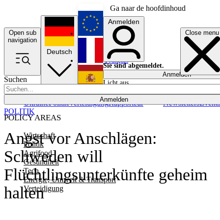
Ga naar de hoofdinhoud
Anmelden
Open sub
Close menu
English
navigation
Deutsch
Français
Sie sind abgemeldet.
Anmelden
Suchen
Licht aus
Español
Anmelden
Ukraine
Politik
Verteidigung
Rapporteur
Newsletters
Event
POLITIK
POLICY AREAS
Angst vor Anschlägen:
Wirtschaft
Politik
Schweden will
Agrifood
Gesundheit
Flüchtlingsunterkünfte geheim
Tech
Energie, Umwelt & Transport
halten
Verteidigung