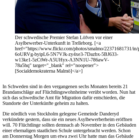
Der schwedische Premier Stefan Löfven vor einer
Asylbewerber-Unterkunft in Trelleborg. [<a
href="https://www.flickr.com/photos/smalmo/22371681731/in/p
6oURVg-byipL6-5N7VJk-zy4xe3-7Dazbx-5BJ633-
w13ke1-5zCtWr-A5UHyx-A3NN1U-786awV-
78a5hq" target="_blank" rel="noopener">
[Socialdemokraterna Malmö]</a>]
In Schweden sind in den vergangenen sechs Monaten bereits 21
Brandanschläge auf Flüchtlingswohnheime verübt worden. Nun hat
sich das schwedische Amt für Migration dafür entschieden, die
Standorte der Unterkünfte geheim zu halten.
Die nördlich von Stockholm gelegene Gemeinde Danderyd
verkündete gestern, dass sie ein neues Asylbewerberheim eröffnen
will. 70 Flüchtlinge sollten demnach ab November in den Gebäuden
einer ehemaligen staatlichen Schule untergebracht werden. Schon
am Donnerstag Morgen um etwa zwei Uhr hatte man das Gebäude