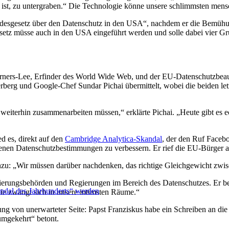
ist, zu untergraben.“ Die Technologie könne unsere schlimmsten mens
undesgesetz über den Datenschutz in den USA“, nachdem er die Bemüh
etz müsse auch in den USA eingeführt werden und solle dabei vier Gru
rners-Lee, Erfinder des World Wide Web, und der EU-Datenschutzbeauf
g und Google-Chef Sundar Pichai übermittelt, wobei die beiden letzt
r weiterhin zusammenarbeiten müssen,“ erklärte Pichai. „Heute gibt es
d es, direkt auf den
Cambridge Analytica-Skandal
, der den Ruf Facebo
enen Datenschutzbestimmungen zu verbessern. Er rief die EU-Bürger a
nzu: „Wir müssen darüber nachdenken, das richtige Gleichgewicht zwisc
ierungsbehörden und Regierungen im Bereich des Datenschutzes. Er bet
dal des Jahrhunderts“ werden
Sie zwängt sich in unsere intimsten Räume.“
g von unerwarteter Seite: Papst Franziskus habe ein Schreiben an die
umgekehrt“ betont.