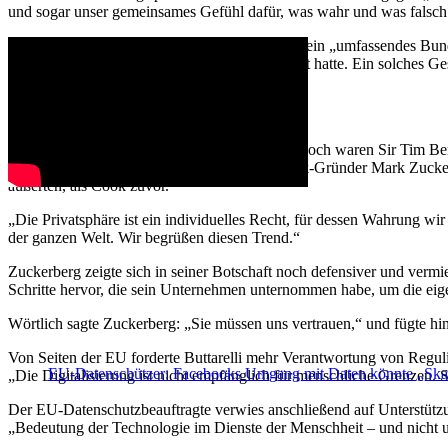
und sogar unser gemeinsames Gefühl dafür, was wahr und was falsch 
In seiner Rede plädierte Cook ausdrücklich für ein „umfassendes B
Datenschutzgrundverordnung
(DSGVO) gelobt hatte. Ein solches Ges
und Sicherheit.
Facebook und Google zurückhaltend
Weitere Redner bei der Veranstaltung am Mittwoch waren Sir Tim Be
König Felipe von Spanien sowie von Facebook-Gründer Mark Zuckerber
äußerten, als Cook zuvor.
„Die Privatsphäre ist ein individuelles Recht, für dessen Wahrung wi
der ganzen Welt. Wir begrüßen diesen Trend.“
Zuckerberg zeigte sich in seiner Botschaft noch defensiver und vermie
Schritte hervor, die sein Unternehmen unternommen habe, um die eig
Wörtlich sagte Zuckerberg: „Sie müssen uns vertrauen,“ und fügte hi
Von Seiten der EU forderte Buttarelli mehr Verantwortung von Regul
EU-Datenschützer: Facebooks Umgang mit Daten könnte „Skan
„Die Digitalisierung ist nicht empfänglich für menschliche Grenzen. 
Der EU-Datenschutzbeauftragte verwies anschließend auf Unterstützun
„Bedeutung der Technologie im Dienste der Menschheit – und nicht 