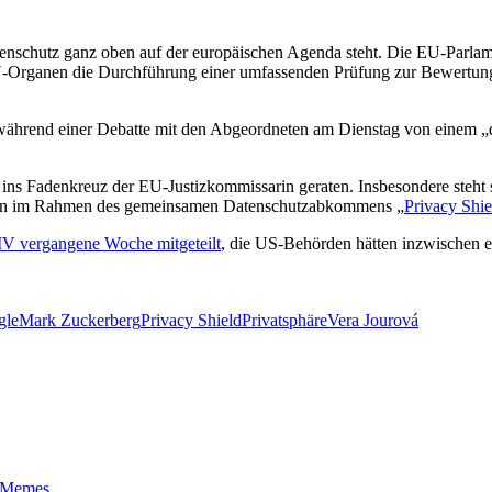
atenschutz ganz oben auf der europäischen Agenda steht. Die EU-Parla
EU-Organen die Durchführung einer umfassenden Prüfung zur Bewertun
ährend einer Debatte mit den Abgeordneten am Dienstag von einem „d
ins Fadenkreuz der EU-Justizkommissarin geraten. Insbesondere steht
ten im Rahmen des gemeinsamen Datenschutzabkommens „
Privacy Shie
vergangene Woche mitgeteilt
, die US-Behörden hätten inzwischen 
gle
Mark Zuckerberg
Privacy Shield
Privatsphäre
Vera Jourová
t-Memes