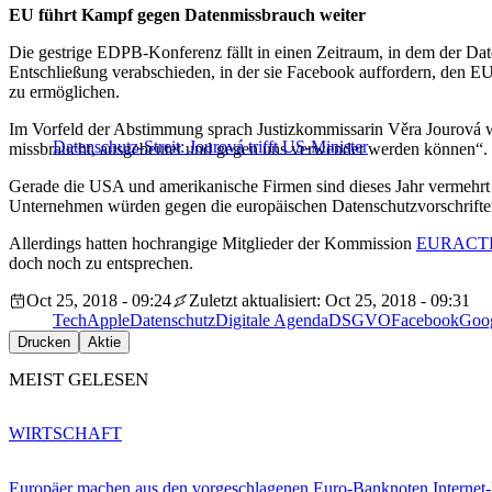
EU führt Kampf gegen Datenmissbrauch weiter
Die gestrige EDPB-Konferenz fällt in einen Zeitraum, in dem der D
Entschließung verabschieden, in der sie Facebook auffordern, den 
zu ermöglichen.
Im Vorfeld der Abstimmung sprach Justizkommissarin Věra Jourová w
Datenschutz-Streit: Jourová trifft US-Minister
missbraucht, ausgebeutet und gegen uns verwendet werden können“.
Gerade die USA und amerikanische Firmen sind dieses Jahr vermehrt 
Unternehmen würden gegen die europäischen Datenschutzvorschrif
Allerdings hatten hochrangige Mitglieder der Kommission
EURACTIV 
doch noch zu entsprechen.
Oct 25, 2018 - 09:24
Zuletzt aktualisiert: Oct 25, 2018 - 09:31
Tech
Apple
Datenschutz
Digitale Agenda
DSGVO
Facebook
Goo
Drucken
Aktie
MEIST GELESEN
WIRTSCHAFT
Europäer machen aus den vorgeschlagenen Euro-Banknoten Interne