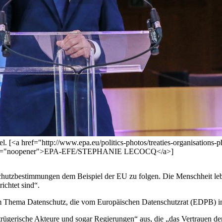
[<a href="http://www.epa.eu/politics-photos/treaties-organisations-ph
k" rel="noopener">EPA-EFE/STEPHANIE LECOCQ</a>]
utzbestimmungen dem Beispiel der EU zu folgen. Die Menschheit lebe
ichtet sind“.
 Thema Datenschutz, die vom Europäischen Datenschutzrat (EDPB) in 
rügerische Akteure und sogar Regierungen“ aus, die „das Vertrauen de