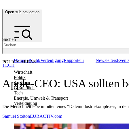
Open sub navigation
Suchen
Ukraine
Politik
Verteidigung
Rapporteur
Newsletters
Event
POLICY AREAS
TECH
Wirtschaft
Politik
Apple-CEO: USA sollten be
Agrifood
Gesundheit
Tech
Energie, Umwelt & Transport
Verteidigung
Die Menschheit lebe inmitten eines "Datenindustriekomplexes, in dem 
Samuel Stolton
EURACTIV.com