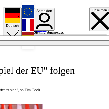
Close menu
Anmelden
English
Deutsch
Français
Sie sind abgemeldet.
Anmelden
Licht aus
Español
iel der EU" folgen
richtet sind", so Tim Cook.