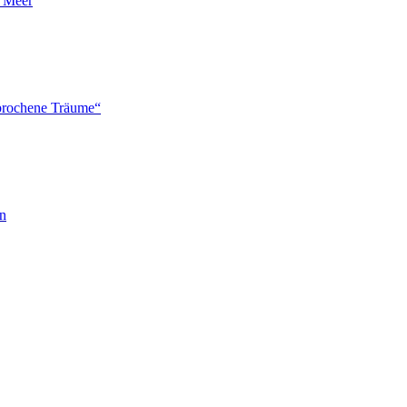
n Meer
brochene Träume“
en