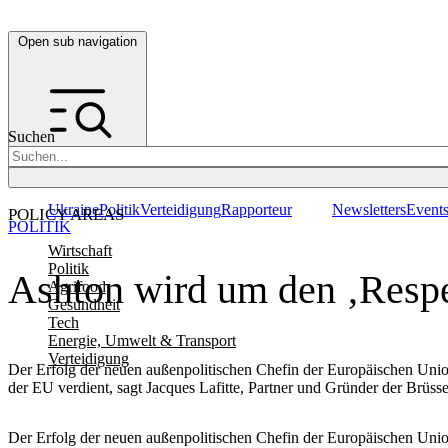
Open sub navigation
Suchen
Ukraine
Politik
Verteidigung
Rapporteur
Newsletters
Event
POLICY AREAS
POLITIK
Wirtschaft
Politik
Ashton wird um den ‚Respe
Agrifood
Gesundheit
Tech
Energie, Umwelt & Transport
Verteidigung
Der Erfolg der neuen außenpolitischen Chefin der Europäischen Unio
der EU verdient, sagt Jacques Lafitte, Partner und Gründer der Brüs
Der Erfolg der neuen außenpolitischen Chefin der Europäischen Unio