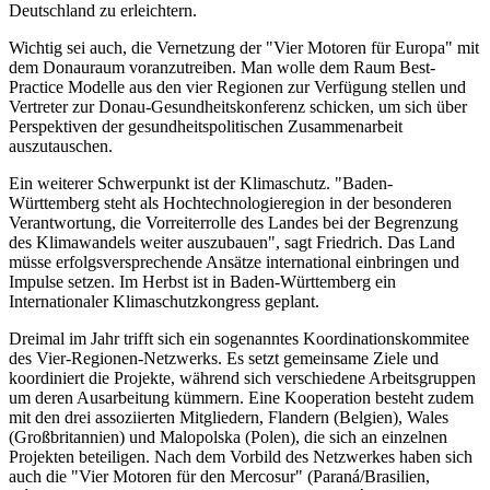
Deutschland zu erleichtern.
Wichtig sei auch, die Vernetzung der "Vier Motoren für Europa" mit
dem Donauraum voranzutreiben. Man wolle dem Raum Best-
Practice Modelle aus den vier Regionen zur Verfügung stellen und
Vertreter zur Donau-Gesundheitskonferenz schicken, um sich über
Perspektiven der gesundheitspolitischen Zusammenarbeit
auszutauschen.
Ein weiterer Schwerpunkt ist der Klimaschutz. "Baden-
Württemberg steht als Hochtechnologieregion in der besonderen
Verantwortung, die Vorreiterrolle des Landes bei der Begrenzung
des Klimawandels weiter auszubauen", sagt Friedrich. Das Land
müsse erfolgsversprechende Ansätze international einbringen und
Impulse setzen. Im Herbst ist in Baden-Württemberg ein
Internationaler Klimaschutzkongress geplant.
Dreimal im Jahr trifft sich ein sogenanntes Koordinationskommitee
des Vier-Regionen-Netzwerks. Es setzt gemeinsame Ziele und
koordiniert die Projekte, während sich verschiedene Arbeitsgruppen
um deren Ausarbeitung kümmern. Eine Kooperation besteht zudem
mit den drei assoziierten Mitgliedern, Flandern (Belgien), Wales
(Großbritannien) und Malopolska (Polen), die sich an einzelnen
Projekten beteiligen. Nach dem Vorbild des Netzwerkes haben sich
auch die "Vier Motoren für den Mercosur" (Paraná/Brasilien,