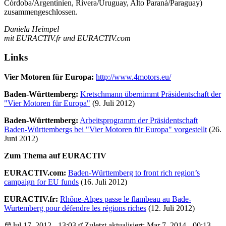
Córdoba/Argentinien, Rivera/Uruguay, Alto Paraná/Paraguay)
zusammengeschlossen.
Daniela Heimpel
mit EURACTIV.fr und EURACTIV.com
Links
Vier Motoren für Europa:
http://www.4motors.eu/
Baden-Württemberg:
Kretschmann übernimmt Präsidentschaft der
"Vier Motoren für Europa"
(9. Juli 2012)
Baden-Württemberg:
Arbeitsprogramm der Präsidentschaft
Baden-Württembergs bei "Vier Motoren für Europa" vorgestellt
(26.
Juni 2012)
Zum Thema auf EURACTIV
EURACTIV.com:
Baden-Württemberg to front rich region’s
campaign for EU funds
(16. Juli 2012)
EURACTIV.fr:
Rhône-Alpes passe le flambeau au Bade-
Wurtemberg pour défendre les régions riches
(12. Juli 2012)
Jul 17, 2012 - 13:03
Zuletzt aktualisiert: Mar 7, 2014 - 00:13