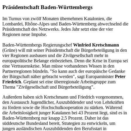
Präsidentschaft Baden-Württembergs
Im Turnus von zwölf Monaten übernehmen Katalonien, die
Lombardei, Rhône-Alpes und Baden-Württemberg abwechselnd die
Präsidentschaft des Netzwerks. Jedes Jahr setzt eine der vier
Regionen neue Impulse.
Baden-Württembergs Regierungschef
Winfried Kretschmann
(Grüne) will mit seiner Präsidentschaft die Bürgerbeteiligung in den
vier Regionen ausbauen und die Zivilgesellschaft mehr in
europapolitische Belange einbeziehen. Denn die Krise in Europa sei
eine Vertrauenskrise. Man müsse vorhandenes Wissen in den
Partnerregionen bündeln. "So kann auch der europäische Gedanke
der Bürgschaft näher gebracht werden", sagt Europaminister
Peter
Friedrich
. Geplant sei eine überregionale Arbeitsgruppe zum
Thema "Zivilgesellschaft und Bürgerbeteiligung".
Außerdem haben sich Kretschmann und Friedrich vorgenommen,
den Austausch Jugendlicher, Auszubildender und von Lehrkräften
zu fördern sowie die Hochschulkooperation zu stärken. Während
die Arbeitslosigkeit junger Katalanen bei 43 Prozent liegt, sind es in
Baden-Württemberg nur knapp 2,5 Prozent. Daher ist das
süddeutsche Bundesland bereit, Strategien zu entwickeln, um
jungen ausländischen Auszubildenden den Berufsstart in