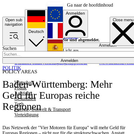
Ga naar de hoofdinhoud
Anmelden
Open sub
Close menu
English
navigation
Deutsch
Français
Sie sind abgemeldet.
Anmelden
Suchen
Licht aus
Español
Anmelden
Ukraine
Politik
Verteidigung
Rapporteur
Newsletters
Event
POLITIK
POLICY AREAS
Baden-Württemberg: Mehr
Wirtschaft
Politik
Geld für Europas reiche
Agrifood
Gesundheit
Regionen
Tech
Energie, Umwelt & Transport
Verteidigung
Das Netzwerk der "Vier Motoren für Europa" will mehr Geld für
Europas Regionen – nicht nur für die strukturschwachen. Anstatt