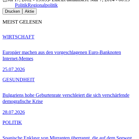
Politik
Regionalpolitik
Drucken
Aktie
MEIST GELESEN
WIRTSCHAFT
Europäer machen aus den vorgeschlagenen Euro-Banknoten
Internet-Memes
25.07.2026
GESUNDHEIT
Bulgariens hohe Geburtenrate verschleiert die sich verschärfende
demografische Krise
28.07.2026
POLITIK
Spanische Enklave von Migranten überrannt, die auf dem Seeweg