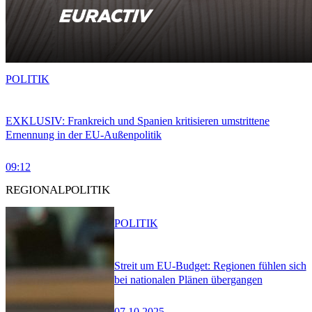
POLITIK
EXKLUSIV: Frankreich und Spanien kritisieren umstrittene
Ernennung in der EU-Außenpolitik
09:12
REGIONALPOLITIK
POLITIK
Streit um EU-Budget: Regionen fühlen sich
bei nationalen Plänen übergangen
07.10.2025