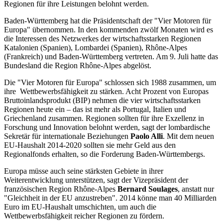
Regionen für ihre Leistungen belohnt werden.
Baden-Württemberg hat die Präsidentschaft der "Vier Motoren für
Europa" übernommen. In den kommenden zwölf Monaten wird es
die Interessen des Netzwerkes der wirtschaftsstarken Regionen
Katalonien (Spanien), Lombardei (Spanien), Rhône-Alpes
(Frankreich) und Baden-Württemberg vertreten. Am 9. Juli hatte das
Bundesland die Region Rhône-Alpes abgelöst.
Die "Vier Motoren für Europa" schlossen sich 1988 zusammen, um
ihre Wettbewerbsfähigkeit zu stärken. Acht Prozent von Europas
Bruttoinlandsprodukt (BIP) nehmen die vier wirtschaftsstarken
Regionen heute ein – das ist mehr als Portugal, Italien und
Griechenland zusammen. Regionen sollten für ihre Exzellenz in
Forschung und Innovation belohnt werden, sagt der lombardische
Sekretär für internationale Beziehungen
Paolo Alli
. Mit dem neuen
EU-Haushalt 2014-2020 sollten sie mehr Geld aus den
Regionalfonds erhalten, so die Forderung Baden-Württembergs.
Europa müsse auch seine stärksten Gebiete in ihrer
Weiterentwicklung unterstützen, sagt der Vizepräsident der
französischen Region Rhône-Alpes
Bernard Soulages
, anstatt nur
"Gleichheit in der EU anzustreben". 2014 könne man 40 Milliarden
Euro im EU-Haushalt umschichten, um auch die
Wettbewerbsfähigkeit reicher Regionen zu fördern.