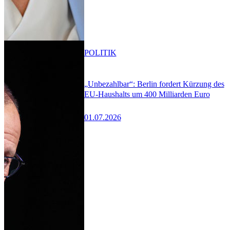
POLITIK
„Unbezahlbar“: Berlin fordert Kürzung des
EU-Haushalts um 400 Milliarden Euro
01.07.2026