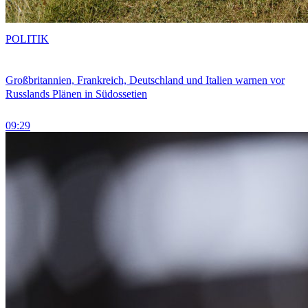
POLITIK
Großbritannien, Frankreich, Deutschland und Italien warnen vor
Russlands Plänen in Südossetien
09:29