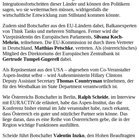
Integrationsfortschritten dieser Länder und können den Politikern
sagen, wo sie weitermachen müssen, widrigenfalls die
wirtschaftliche Entwicklung zum Stillstand kommen könnte.
Zudem sind Botschafter aus den EU-Ländern dabei, Balkanexperten
von Think Tanks und mehreren Stiftungen. Ferner wird die
Vizepräsidentin des Europäischen Parlaments,
Silvana Koch-
Mehrin
, teilnehmen. Die EU-Kommission ist durch ihren Vertreter
in Deutschland,
Matthias Petschke
, vertreten. Als (österreichisches)
Mitglied des Direktoriums der Europäischen Zentralbank ist
Gertrude Tumpel-Gugerell
dabei.
Als Repräsentant aus den USA – abgesehen vom Co-Veranstalter
Aspen-Institut selbst – wird Außenministerin Hillary Clintons
Deputy Assistant Secretary
Thomas Countryman
teilnehmen, der
für den Westbalkan im State Department verantwortlich ist.
Wie Österreichs Botschafter in Berlin,
Ralph Scheide
, im Interview
mit EURACTIV.de erläutert, habe das Aspen-Institut, das die
Konferenz bisher einmal im Jahr veranstaltet habe, rasch erkannt,
dass Österreich ein guter und nützlicher Partner sein könne. Das
liege daran, dass es eine Reihe von Österreichern gebe, die in der
Region wichtige Funktionen ausfüllten.
Scheide führt Botschafter
Valentin Inzko
, den Hohen Beauftragten