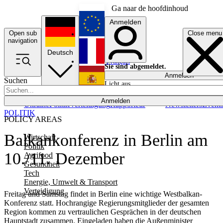
Ga naar de hoofdinhoud
Anmelden
Open sub
Close menu
English
navigation
Deutsch
Français
Sie sind abgemeldet.
Anmelden
Suchen
Licht aus
Español
Anmelden
Ukraine
Politik
Verteidigung
Rapporteur
Newsletters
Event
POLITIK
POLICY AREAS
Balkankonferenz in Berlin am
Wirtschaft
Politik
10./11. Dezember
Agrifood
Gesundheit
Tech
Energie, Umwelt & Transport
Verteidigung
Freitag und Samstag findet in Berlin eine wichtige Westbalkan-
Konferenz statt. Hochrangige Regierungsmitglieder der gesamten
Region kommen zu vertraulichen Gesprächen in der deutschen
Hauptstadt zusammen. Eingeladen haben die Außenminister