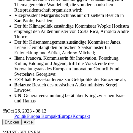
Thema gerechter Wandel teil, die von der spanischen
Ratspräsidentschaft organisiert wird;
Vizepräsident Margaritis Schinas auf offiziellem Besuch in
Sao Paolo, Brasilien;
Der für Klimapolitik zuständige Kommissar Wopke Hoekstra
empfängt den Außenminister von Costa Rica, Arnoldo Andre
Tinoco;
Der für Krisenmanagement zuständige Kommissar Janez
Lenarčič empfängt den britischen Staatsminister für
Entwicklung und Afrika, Andrew Mitchell;
Iliana Ivanova, Kommissarin für Innovation, Forschung,
Kultur, Bildung und Jugend, trifft die Vorsitzende des
Verwaltungsrats des European Innovation Council Fund,
Svetoslava Georgieva;
EZB hält Pressekonferenz zur Geldpolitik der Eurozone ab;
Belarus
: Besuch des russischen Außenministers Sergej
Lawrow;
UN
: Generalversammlung berät über Krieg zwischen Israel
und Hamas
Oct 26, 2023 - 08:12
Politik
Europa Kompakt
EuropaKompakt
Drucken
Aktie
MEIST GELESEN