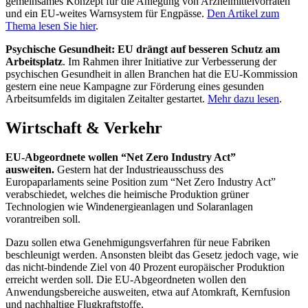
gemeinsames Konzept für die Anlegung von Arzneimittelvorräten
und ein EU-weites Warnsystem für Engpässe.
Den Artikel zum
Thema lesen Sie hier
.
Psychische Gesundheit: EU drängt auf besseren Schutz am
Arbeitsplatz
. Im Rahmen ihrer Initiative zur Verbesserung der
psychischen Gesundheit in allen Branchen hat die EU-Kommission
gestern eine neue Kampagne zur Förderung eines gesunden
Arbeitsumfelds im digitalen Zeitalter gestartet.
Mehr dazu lesen
.
Wirtschaft & Verkehr
EU-Abgeordnete wollen “Net Zero Industry Act”
ausweiten.
Gestern hat der Industrieausschuss des
Europaparlaments seine Position zum “Net Zero Industry Act”
verabschiedet, welches die heimische Produktion grüner
Technologien wie Windenergieanlagen und Solaranlagen
vorantreiben soll.
Dazu sollen etwa Genehmigungsverfahren für neue Fabriken
beschleunigt werden. Ansonsten bleibt das Gesetz jedoch vage, wie
das nicht-bindende Ziel von 40 Prozent europäischer Produktion
erreicht werden soll. Die EU-Abgeordneten wollen den
Anwendungsbereiche ausweiten, etwa auf Atomkraft, Kernfusion
und nachhaltige Flugkraftstoffe.