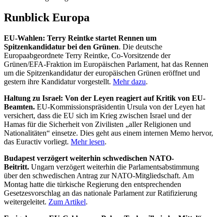
Runblick Europa
EU-Wahlen: Terry Reintke startet Rennen um
Spitzenkandidatur bei den Grünen
. Die deutsche
Europaabgeordnete Terry Reintke, Co-Vorsitzende der
Grünen/EFA-Fraktion im Europäischen Parlament, hat das Rennen
um die Spitzenkandidatur der europäischen Grünen eröffnet und
gestern ihre Kandidatur vorgestellt.
Mehr dazu
.
Haltung zu Israel: Von der Leyen reagiert auf Kritik von EU-
Beamten.
EU-Kommissionspräsidentin Ursula von der Leyen hat
versichert, dass die EU sich im Krieg zwischen Israel und der
Hamas für die Sicherheit von Zivilisten „aller Religionen und
Nationalitäten“ einsetze. Dies geht aus einem internen Memo hervor,
das Euractiv vorliegt.
Mehr lesen
.
Budapest verzögert weiterhin schwedischen NATO-
Beitritt.
Ungarn verzögert weiterhin die Parlamentsabstimmung
über den schwedischen Antrag zur NATO-Mitgliedschaft. Am
Montag hatte die türkische Regierung den entsprechenden
Gesetzesvorschlag an das nationale Parlament zur Ratifizierung
weitergeleitet.
Zum Artikel
.