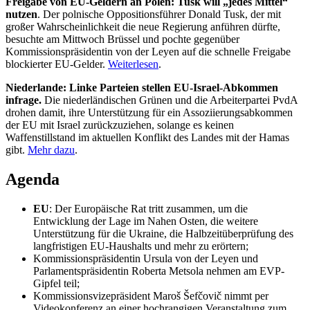
Freigabe von EU-Geldern an Polen: Tusk will „jedes Mittel“
nutzen
. Der polnische Oppositionsführer Donald Tusk, der mit
großer Wahrscheinlichkeit die neue Regierung anführen dürfte,
besuchte am Mittwoch Brüssel und pochte gegenüber
Kommissionspräsidentin von der Leyen auf die schnelle Freigabe
blockierter EU-Gelder.
Weiterlesen
.
Niederlande: Linke Parteien stellen EU-Israel-Abkommen
infrage.
Die niederländischen Grünen und die Arbeiterpartei PvdA
drohen damit, ihre Unterstützung für ein Assoziierungsabkommen
der EU mit Israel zurückzuziehen, solange es keinen
Waffenstillstand im aktuellen Konflikt des Landes mit der Hamas
gibt.
Mehr dazu
.
Agenda
EU
: Der Europäische Rat tritt zusammen, um die
Entwicklung der Lage im Nahen Osten, die weitere
Unterstützung für die Ukraine, die Halbzeitüberprüfung des
langfristigen EU-Haushalts und mehr zu erörtern;
Kommissionspräsidentin Ursula von der Leyen und
Parlamentspräsidentin Roberta Metsola nehmen am EVP-
Gipfel teil;
Kommissionsvizepräsident Maroš Šefčovič nimmt per
Videokonferenz an einer hochrangigen Veranstaltung zum