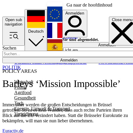
Ga naar de hoofdinhoud
Anmelden
Open sub
Close menu
English
navigation
Deutsch
Français
Sie sind abgemeldet.
Anmelden
Suchen
Licht aus
Español
Anmelden
Ukraine
Politik
Verteidigung
Rapporteur
Newsletters
Event
POLITIK
POLICY AREAS
Barleys ‘Mission Impossible’
Wirtschaft
Politik
Agrifood
Gesundheit
Tech
Immer öfter werden die großen Entscheidungen in Brüssel
Energie, Umwelt & Transport
getroffen. So ist es kein Wunder, dass auch rechte Parteien ihren
Verteidigung
Blick auf die EU verändert haben. Statt die Brüsseler Eurokratie zu
bekämpfen, will man sie nun lieber übernehmen.
Euractiv.de