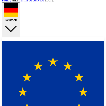
Policy
and
Terms of Service
apply.
Deutsch