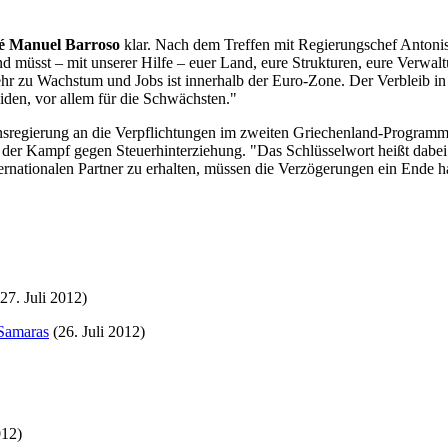
é Manuel Barroso
klar. Nach dem Treffen mit Regierungschef Anton
and müsst – mit unserer Hilfe – euer Land, eure Strukturen, eure Verw
r zu Wachstum und Jobs ist innerhalb der Euro-Zone. Der Verbleib in 
den, vor allem für die Schwächsten."
onsregierung an die Verpflichtungen im zweiten Griechenland-Programm 
der Kampf gegen Steuerhinterziehung. "Das Schlüsselwort heißt dabei: l
rnationalen Partner zu erhalten, müssen die Verzögerungen ein Ende hab
27. Juli 2012)
 Samaras
(26. Juli 2012)
012)