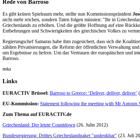
Rede von Barroso
Es gibt keinen Spielraum mehr, stellte nun Kommissionspräsident
Jos
nicht mehr reichen, sondern Taten folgen müssten: "Ihr in Griechenl
Griechenlands zu erhöhen. Und die größte Hoffnung auf eine Rückkeh
Entbehrungen und Schwierigkeiten des griechischen Volkes zu vermei
Regierungschef Samaras habe ihm zugesichert, dass sich die Koaliti
zählten Privatisierungen, die Reform der öffentlichen Verwaltung und 
um Ergebnisse zu liefern. Um das Vertrauen der europäischen und inte
Barroso.
mka
Links
EURACTIV Brüssel:
Barroso to Greece: ‘Deliver, deliver, deliver’
(
EU-Kommission:
Statement following the meeting with Mr Antonis
Zum Thema auf EURACTIV.de
Griechenland: Der letzte Countdown
(26. Julin 2012)
Bundesregierung: Drittes Griechenlandpaket "undenkbar"
(23. Juli 2