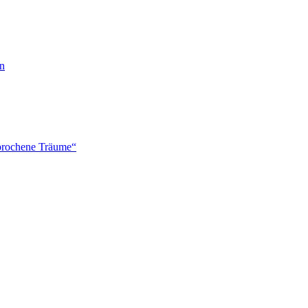
en
brochene Träume“