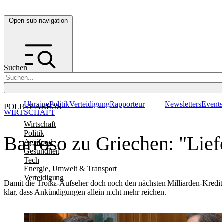
Open sub navigation
Suchen
Ukraine
Politik
Verteidigung
Rapporteur
Newsletters
Event
POLICY AREAS
WIRTSCHAFT
Wirtschaft
Politik
Barroso zu Griechen: "Liefer
Agrifood
Gesundheit
Tech
Energie, Umwelt & Transport
Verteidigung
Damit die Troika-Aufseher doch noch den nächsten Milliarden-Kredit
klar, dass Ankündigungen allein nicht mehr reichen.