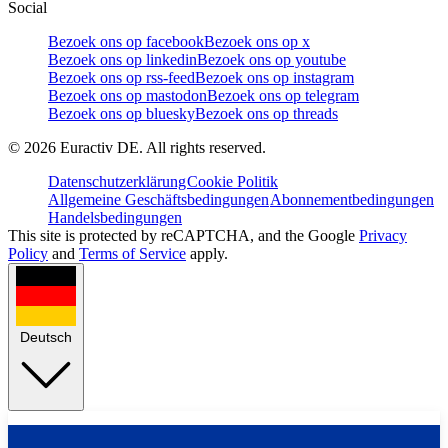
Social
Bezoek ons op facebook
Bezoek ons op x
Bezoek ons op linkedin
Bezoek ons op youtube
Bezoek ons op rss-feed
Bezoek ons op instagram
Bezoek ons op mastodon
Bezoek ons op telegram
Bezoek ons op bluesky
Bezoek ons op threads
©
2026
Euractiv DE. All rights reserved.
Datenschutzerklärung
Cookie Politik
Allgemeine Geschäftsbedingungen
Abonnementbedingungen
Handelsbedingungen
This site is protected by reCAPTCHA, and the Google
Privacy
Policy
and
Terms of Service
apply.
Deutsch