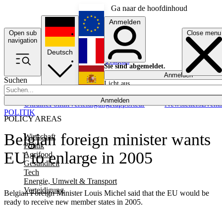
Ga naar de hoofdinhoud
Anmelden
Open sub
Close menu
English
navigation
Deutsch
Français
Sie sind abgemeldet.
Anmelden
Suchen
Licht aus
Español
Anmelden
Ukraine
Politik
Verteidigung
Rapporteur
Newsletters
Event
POLITIK
POLICY AREAS
Belgian foreign minister wants
Wirtschaft
Politik
EU to enlarge in 2005
Agrifood
Gesundheit
Tech
Energie, Umwelt & Transport
Verteidigung
Belgian Foreign Minister Louis Michel said that the EU would be
ready to receive new member states in 2005.