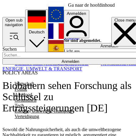
Ga naar de hoofdinhoud
Anmelden
Open sub
Close menu
English
navigation
Deutsch
Français
Sie sind abgemeldet.
Anmelden
Suchen
Licht aus
Español
Anmelden
Ukraine
Politik
Verteidigung
Rapporteur
Newsletters
Event
ENERGIE, UMWELT & TRANSPORT
POLICY AREAS
Biobauern sehen Forschung als
Wirtschaft
Politik
Schlüssel zu
Agrifood
Gesundheit
Ertragssteigerungen [DE]
Tech
Energie, Umwelt & Transport
Verteidigung
Sowohl die Nahrungssicherheit, als auch die umweltbezogene
Nachhaltigkeit zu garantieren ist möglich, argumentiert eine