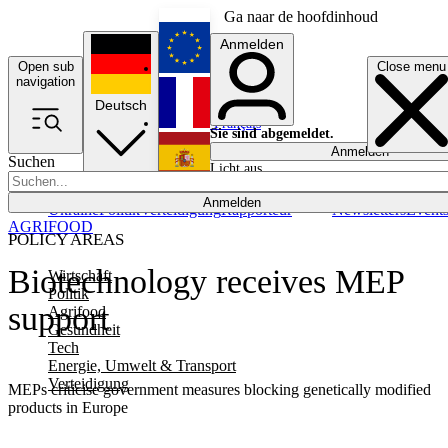
Ga naar de hoofdinhoud
Anmelden
Open sub
Close menu
English
navigation
Deutsch
Français
Sie sind abgemeldet.
Anmelden
Suchen
Licht aus
Español
Anmelden
Ukraine
Politik
Verteidigung
Rapporteur
Newsletters
Event
AGRIFOOD
POLICY AREAS
Biotechnology receives MEP
Wirtschaft
Politik
support
Agrifood
Gesundheit
Tech
Energie, Umwelt & Transport
Verteidigung
MEPs criticise government measures blocking genetically modified
products in Europe