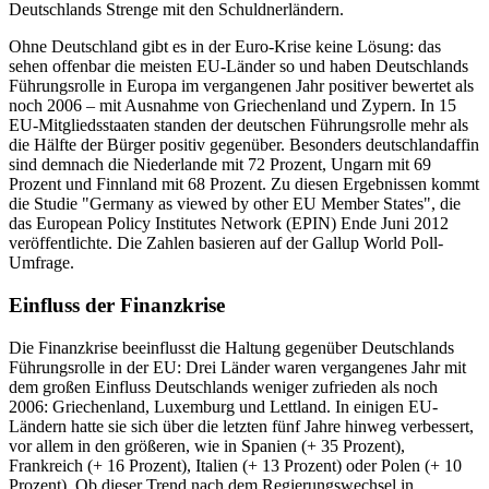
Deutschlands Strenge mit den Schuldnerländern.
Ohne Deutschland gibt es in der Euro-Krise keine Lösung: das
sehen offenbar die meisten EU-Länder so und haben Deutschlands
Führungsrolle in Europa im vergangenen Jahr positiver bewertet als
noch 2006 – mit Ausnahme von Griechenland und Zypern. In 15
EU-Mitgliedsstaaten standen der deutschen Führungsrolle mehr als
die Hälfte der Bürger positiv gegenüber. Besonders deutschlandaffin
sind demnach die Niederlande mit 72 Prozent, Ungarn mit 69
Prozent und Finnland mit 68 Prozent. Zu diesen Ergebnissen kommt
die Studie "Germany as viewed by other EU Member States", die
das European Policy Institutes Network (EPIN) Ende Juni 2012
veröffentlichte. Die Zahlen basieren auf der Gallup World Poll-
Umfrage.
Einfluss der Finanzkrise
Die Finanzkrise beeinflusst die Haltung gegenüber Deutschlands
Führungsrolle in der EU: Drei Länder waren vergangenes Jahr mit
dem großen Einfluss Deutschlands weniger zufrieden als noch
2006: Griechenland, Luxemburg und Lettland. In einigen EU-
Ländern hatte sie sich über die letzten fünf Jahre hinweg verbessert,
vor allem in den größeren, wie in Spanien (+ 35 Prozent),
Frankreich (+ 16 Prozent), Italien (+ 13 Prozent) oder Polen (+ 10
Prozent). Ob dieser Trend nach dem Regierungswechsel in