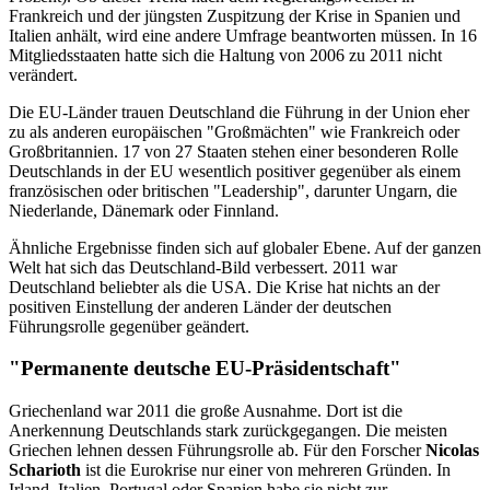
Frankreich und der jüngsten Zuspitzung der Krise in Spanien und
Italien anhält, wird eine andere Umfrage beantworten müssen. In 16
Mitgliedsstaaten hatte sich die Haltung von 2006 zu 2011 nicht
verändert.
Die EU-Länder trauen Deutschland die Führung in der Union eher
zu als anderen europäischen "Großmächten" wie Frankreich oder
Großbritannien. 17 von 27 Staaten stehen einer besonderen Rolle
Deutschlands in der EU wesentlich positiver gegenüber als einem
französischen oder britischen "Leadership", darunter Ungarn, die
Niederlande, Dänemark oder Finnland.
Ähnliche Ergebnisse finden sich auf globaler Ebene. Auf der ganzen
Welt hat sich das Deutschland-Bild verbessert. 2011 war
Deutschland beliebter als die USA. Die Krise hat nichts an der
positiven Einstellung der anderen Länder der deutschen
Führungsrolle gegenüber geändert.
"Permanente deutsche EU-Präsidentschaft"
Griechenland war 2011 die große Ausnahme. Dort ist die
Anerkennung Deutschlands stark zurückgegangen. Die meisten
Griechen lehnen dessen Führungsrolle ab. Für den Forscher
Nicolas
Scharioth
ist die Eurokrise nur einer von mehreren Gründen. In
Irland, Italien, Portugal oder Spanien habe sie nicht zur