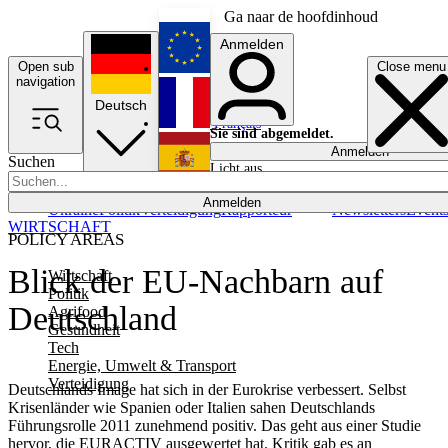
Ga naar de hoofdinhoud
Anmelden
Open sub
Close menu
English
navigation
Deutsch
Français
Sie sind abgemeldet.
Anmelden
Suchen
Licht aus
Español
Anmelden
Ukraine
Politik
Verteidigung
Rapporteur
Newsletters
Event
WIRTSCHAFT
POLICY AREAS
Blick der EU-Nachbarn auf
Wirtschaft
Politik
Deutschland
Agrifood
Gesundheit
Tech
Energie, Umwelt & Transport
Verteidigung
Deutschlands Image hat sich in der Eurokrise verbessert. Selbst
Krisenländer wie Spanien oder Italien sahen Deutschlands
Führungsrolle 2011 zunehmend positiv. Das geht aus einer Studie
hervor, die EURACTIV ausgewertet hat. Kritik gab es an