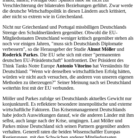
Verschlechterung der bilateralen Beziehungen geführt. Zwar werde
die deutsche Wirtschaftspolitik in diesen Ländern auch kritisiert,
aber nicht so extrem wie in Griechenland.
Nicht nur Griechenland und Portugal missbilligen Deutschlands
Strenge den Schuldnerländern gegenüber. Obwohl die EU-
Mitgliedsstaaten Deutschland weniger kritisch gegenüber stehen als
noch vor einigen Jahren, "muss sich Deutschlands Diplomatie
verbessern", so die Herausgeber der Studie
Almut Möller
und
Roderick Parkes
. Die EU sehe sich mit einer "permanenten
deutschen EU-Präsidentschaft" konfrontiert. Der Präsident des
Think Tanks Notre Europe
Antonio Vitorino
hat Verständnis für
Deutschland: "Wenn wir denselben wirtschaftlichen Erfolg hätten,
würden wir nicht auch versuchen, die anderen von unseren eigenen
Methoden zu überzeugen?" Seiner Meinung nach sei Deutschland
weiterhin fest mit der EU verbunden.
Möller und Parkes zufolge sei Deutschlands aktuelles Gewicht nur
konjunkturell. Es reflektiere besondere innenpolitische und externe
wirtschaftliche Faktoren. Das Krisenmanagement Deutschlands
habe jedoch Auswirkungen darauf, wie die anderen Länder mit ihm
selbst, auch lange nach der Krise, umgingen. Laut Möller und
Parkes müsse Deutschland sich seinen Partnern gegenüber anders
verhalten. Generell raten die beiden Wissenschaftler Europas
Regierungen, mit den Schwächen anderer Mitgliedsstaaten