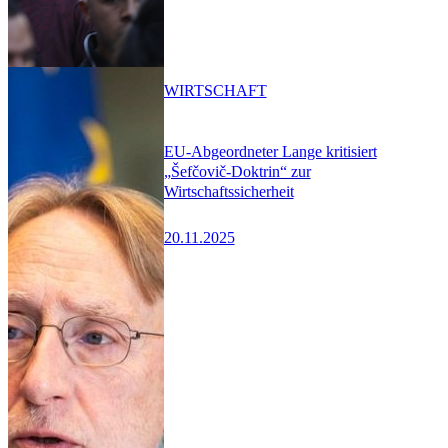
WIRTSCHAFT
EU-Abgeordneter Lange kritisiert
„Šefčovič-Doktrin“ zur
Wirtschaftssicherheit
20.11.2025