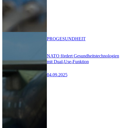
PRO
GESUNDHEIT
NATO fördert Gesundheitstechnologien
mit Dual-Use-Funktion
04.09.2025