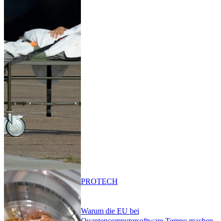
PRO
TECH
Warum die EU bei
Quantencomputersoftware Tempo machen