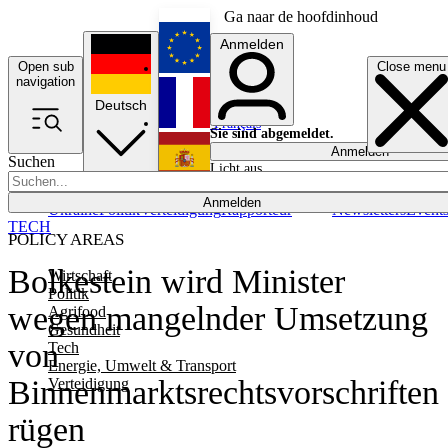
Ga naar de hoofdinhoud
Anmelden
Open sub
Close menu
English
navigation
Deutsch
Français
Sie sind abgemeldet.
Anmelden
Suchen
Licht aus
Español
Anmelden
Ukraine
Politik
Verteidigung
Rapporteur
Newsletters
Event
TECH
POLICY AREAS
Bolkestein wird Minister
Wirtschaft
Politik
wegen mangelnder Umsetzung
Agrifood
Gesundheit
von
Tech
Energie, Umwelt & Transport
Binnenmarktsrechtsvorschriften
Verteidigung
rügen