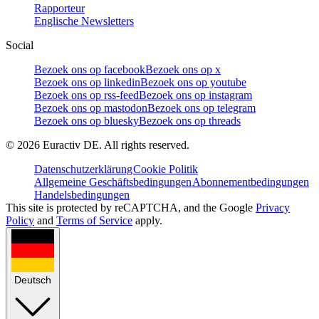
Rapporteur
Englische Newsletters
Social
Bezoek ons op facebook
Bezoek ons op x
Bezoek ons op linkedin
Bezoek ons op youtube
Bezoek ons op rss-feed
Bezoek ons op instagram
Bezoek ons op mastodon
Bezoek ons op telegram
Bezoek ons op bluesky
Bezoek ons op threads
©
2026
Euractiv DE. All rights reserved.
Datenschutzerklärung
Cookie Politik
Allgemeine Geschäftsbedingungen
Abonnementbedingungen
Handelsbedingungen
This site is protected by reCAPTCHA, and the Google
Privacy
Policy
and
Terms of Service
apply.
Deutsch