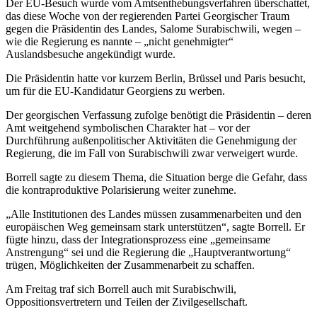
Der EU-Besuch wurde vom Amtsenthebungsverfahren überschattet,
das diese Woche von der regierenden Partei Georgischer Traum
gegen die Präsidentin des Landes, Salome Surabischwili, wegen –
wie die Regierung es nannte – „nicht genehmigter“
Auslandsbesuche angekündigt wurde.
Die Präsidentin hatte vor kurzem Berlin, Brüssel und Paris besucht,
um für die EU-Kandidatur Georgiens zu werben.
Der georgischen Verfassung zufolge benötigt die Präsidentin – deren
Amt weitgehend symbolischen Charakter hat – vor der
Durchführung außenpolitischer Aktivitäten die Genehmigung der
Regierung, die im Fall von Surabischwili zwar verweigert wurde.
Borrell sagte zu diesem Thema, die Situation berge die Gefahr, dass
die kontraproduktive Polarisierung weiter zunehme.
„Alle Institutionen des Landes müssen zusammenarbeiten und den
europäischen Weg gemeinsam stark unterstützen“, sagte Borrell. Er
fügte hinzu, dass der Integrationsprozess eine „gemeinsame
Anstrengung“ sei und die Regierung die „Hauptverantwortung“
trügen, Möglichkeiten der Zusammenarbeit zu schaffen.
Am Freitag traf sich Borrell auch mit Surabischwili,
Oppositionsvertretern und Teilen der Zivilgesellschaft.