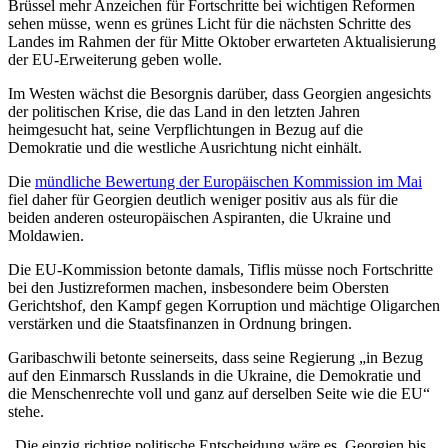
Brüssel mehr Anzeichen für Fortschritte bei wichtigen Reformen
sehen müsse, wenn es grünes Licht für die nächsten Schritte des
Landes im Rahmen der für Mitte Oktober erwarteten Aktualisierung
der EU-Erweiterung geben wolle.
Im Westen wächst die Besorgnis darüber, dass Georgien angesichts
der politischen Krise, die das Land in den letzten Jahren
heimgesucht hat, seine Verpflichtungen in Bezug auf die
Demokratie und die westliche Ausrichtung nicht einhält.
Die
mündliche Bewertung der Europäischen Kommission im Mai
fiel daher für Georgien deutlich weniger positiv aus als für die
beiden anderen osteuropäischen Aspiranten, die Ukraine und
Moldawien.
Die EU-Kommission betonte damals, Tiflis müsse noch Fortschritte
bei den Justizreformen machen, insbesondere beim Obersten
Gerichtshof, den Kampf gegen Korruption und mächtige Oligarchen
verstärken und die Staatsfinanzen in Ordnung bringen.
Garibaschwili betonte seinerseits, dass seine Regierung „in Bezug
auf den Einmarsch Russlands in die Ukraine, die Demokratie und
die Menschenrechte voll und ganz auf derselben Seite wie die EU“
stehe.
„Die einzig richtige politische Entscheidung wäre es, Georgien bis