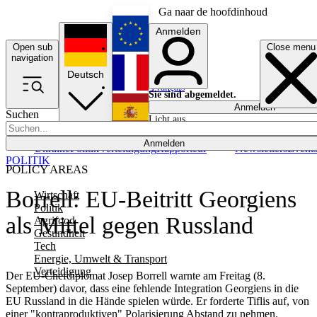
Ga naar de hoofdinhoud
Anmelden
Open sub
Close menu
English
navigation
Deutsch
Français
Sie sind abgemeldet.
Anmelden
Suchen
Licht aus
Español
Anmelden
Ukraine
Politik
Verteidigung
Rapporteur
Newsletters
Event
POLITIK
POLICY AREAS
Borrell: EU-Beitritt Georgiens
Wirtschaft
Politik
als Mittel gegen Russland
Agrifood
Gesundheit
Tech
Energie, Umwelt & Transport
Verteidigung
Der EU-Chefdiplomat Josep Borrell warnte am Freitag (8.
September) davor, dass eine fehlende Integration Georgiens in die
EU Russland in die Hände spielen würde. Er forderte Tiflis auf, von
einer "kontraproduktiven" Polarisierung Abstand zu nehmen.