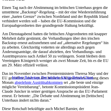
Einen Tag nach der Abstimmung im britischen Unterhaus gegen die
umstrittene „Backstop“-Regelung – mit der eine Wiedereinführung
einer „harten Grenze“ zwischen Nordirland und der Republik Irland
verhindert werden soll – haben die EU-Kommission und die
Europaabgeordneten ihre grundlegende Haltung bekräftigt.
Am Dienstagabend hatten die britischen Abgeordneten mit knapper
Mehrheit dafür gestimmt, die Verhandlungen über den irischen
Backstop erneut aufzunehmen und auf „alternative Regelungen“ hin
zu arbeiten. Gleichzeitig votierten sie allerdings auch gegen
Änderungsanträge, die darauf abzielten, den Verhandlungs- und
Austrittsprozess nach Artikel 50 zu verlängern. Somit bleiben dem
Vereinigten Königreich weniger als zwei Monate Zeit, bis es die EU
am 29. März offiziell verlässt.
Das im November zwischen Premierministern Theresa May und der
Irischer Backstop: Der nächste Akt im Brexit-Chaos
EU getroffene, aber von den britischen Abgeordneten Anfang dieses
Monats
abgelehnte Austrittsabkommen
sei „die beste und einzige
mögliche Vereinbarung“, betonte Kommissionspräsident Jean-
Claude Juncker in seiner gestrigen Ansprache an das EU-Parlament
erneut. Er betonte: „Die Debatte und Abstimmung im [britischen]
Unterhaus ändert nichts daran.“
Diese Botschaft bekräftigte auch Michel Barnier, der