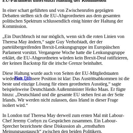
EU-Parlament unterstützt Haltung der Kommission
In einer schart geführten und von Zwischenrufen geprägten
Debatten stellten sich die EU-Abgeordneten aus dem gesamten
politischen Spektrum schlussendlich einig hinter der Haltung der
Kommission.
„Ein Durchbruch ist nur möglich, wenn sich die roten Linien von
Theresa May ändern,“ sagte Guy Verhofstadt, der der
parteiübergreifenden Brexit-Lenkungsgruppe im Europäischen
Parlament vorsitzt. Vergangene Woche hatte die Lenkungsgruppe
erklärt, die EU-Abgeordneten würden kein Brexit-Deal ratifizieren,
der keinen Backstop für die irische Grenze beinhaltet.
Diese Haltung wurde auch von Seiten der EU-Mitgliedstaaten
Plan Bäh
wiederholt. „Unsere Position ist klar: Das Austrittsabkommen ist die
beste und einzige Lösung für einen geordneten Ausstieg,“ sagte
beispielsweise Deutschlands Außenminister Heiko Maas. Er fügte
hinzu: „Deutschland und die gesamte EU stehen fest an der Seite
Irlands. Wir werden nicht zulassen, dass Irland in dieser Frage
isoliert wird.“
In London traf Theresa May derweil zum ersten Mal mit Labour-
Chef Jeremy Corbyn zu Gesprächen zusammen. Ein Labour-
Sprecher bezeichnete diese Diskussion als „ernsthaften
Meinungsaustausch“ zwischen den beiden Politikern.