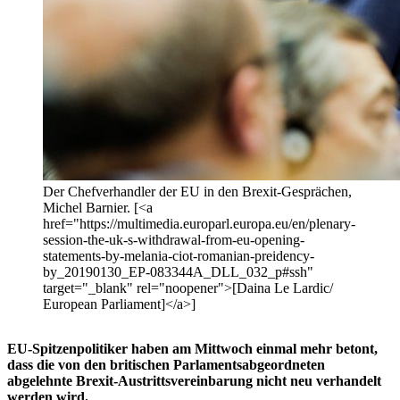
Der Chefverhandler der EU in den Brexit-Gesprächen,
Michel Barnier. [<a
href="https://multimedia.europarl.europa.eu/en/plenary-
session-the-uk-s-withdrawal-from-eu-opening-
statements-by-melania-ciot-romanian-preidency-
by_20190130_EP-083344A_DLL_032_p#ssh"
target="_blank" rel="noopener">[Daina Le Lardic/
European Parliament]</a>]
EU-Spitzenpolitiker haben am Mittwoch einmal mehr betont,
dass die von den britischen Parlamentsabgeordneten
abgelehnte Brexit-Austrittsvereinbarung nicht neu verhandelt
werden wird.