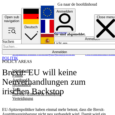
Ga naar de hoofdinhoud
Anmelden
Open sub
Close menu
English
navigation
Deutsch
Français
Sie sind abgemeldet.
Anmelden
Suchen
Licht aus
Español
Anmelden
Ukraine
Politik
Verteidigung
Rapporteur
Newsletters
Event
POLITIK
POLICY AREAS
Brexit: EU will keine
Wirtschaft
Politik
Neuverhandlungen zum
Agrifood
Gesundheit
irischen Backstop
Tech
Energie, Umwelt & Transport
Verteidigung
EU-Spitzenpolitiker haben einmal mehr betont, dass die Brexit-
Austrittsvereinbarung nicht neu verhandelt wird. Damit wird ein