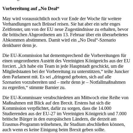
Vorbereitung auf „No Deal“
May wird voraussichtlich noch vor Ende der Woche für weitere
Verhandlungen nach Brüssel reisen. Sie hat aber ein sehr enges
Zeitfenster, um von der EU neue Zugeständnisse zu erhalten, bevor
die britischen Abgeordneten am 13. Februar über ein überarbeitetes
Abkommen abstimmen. Damit wird ein „No Deal“-Szenario
denkbarer denn je.
Die EU-Kommission hat dementsprechend die Vorbereitungen für
einen ungeordneten Austritt des Vereinigten Königreichs aus der EU
forciert. „Ich habe ein Team in jede Hauptstadt geschickt, um die
Mitgliedstaaten bei der Vorbereitung zu unterstützen,“ teilte Juncker
dem Parlament mit. Es sei „dringend geboten, sich auf alle
Szenarien vorzubereiten und – mehr denn je – Notfallmaßnahmen
zu ergreifen,“ stimmte Barnier zu.
Die EU-Kommissare verabschiedeten am Mittwoch eine Reihe von
Maßnahmen mit Blick auf den Brexit. Erstens hat sich die
Kommission verpflichtet, dafür zu sorgen, dass die 14.000
Studierenden aus der EU-27 im Vereinigten Königreich und 7.000
britische Bürger in den europäischen Ländern, die derzeit am
Erasmus-Programm teilnehmen, ihr Studium abschließen können,
auch wenn es keine Einigung beim Brexit geben sollte.