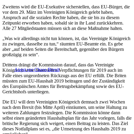
Zweitens wird die EU-Exekutive sicherstellen, dass EU-Bürger, die
vor dem 29. März im Vereinigten Königreich gelebt haben,
Anspruch auf die sozialen Rechte haben, die sie bis zu diesem
Zeitpunkt erworben haben, sobald sie in ihr Land zurückkehren.
Alle 27 Mitgliedstaaten müssen sich an diese Maßnahme halten.
„Was wir allerdings nicht tun können, ist, das Vereinigte Königreich
zu zwingen, dasselbe zu tun,“ räumten EU-Beamte ein. Es gebe
aber „auf beiden Seiten die Bereitschaft, gegenüber den Bürgern
großzügig zu sein“.
Drittens drängt die Kommission darauf, dass das Vereinigte
Angst vor Chaos-Brexit
Königreich seine finanziellen Verpflichtungen für 2019 auch im
Falle eines ungeordneten Rückzugs aus der EU erfüllt. Die Briten
müssten zum EU-Haushalt 2019 beitragen und der Zuständigkeit
des Europäischen Amtes für Betrugsbekämpfung sowie des EU-
Gerichtshofs unterliegen.
Die EU will dem Vereinigten Königreich demnach zwei Wochen
nach dem Brexit (bis Mitte April) einräumen, um seine Haltung zu
weiteren Zahlungen festzulegen. Die Kommission könne dann
selbst einen geänderten Haushaltsplan für das Jahr vorlegen, falls die
britische Regierung sich weigert, einen Beitrag zu leisten. Das Ziel
dieses Notfallplans sei es, „die Umsetzung des Haushalts 2019 zu