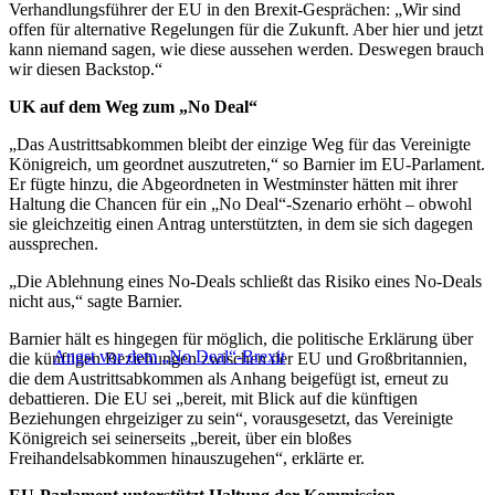
Verhandlungsführer der EU in den Brexit-Gesprächen: „Wir sind
offen für alternative Regelungen für die Zukunft. Aber hier und jetzt
kann niemand sagen, wie diese aussehen werden. Deswegen brauch
wir diesen Backstop.“
UK auf dem Weg zum „No Deal“
„Das Austrittsabkommen bleibt der einzige Weg für das Vereinigte
Königreich, um geordnet auszutreten,“ so Barnier im EU-Parlament.
Er fügte hinzu, die Abgeordneten in Westminster hätten mit ihrer
Haltung die Chancen für ein „No Deal“-Szenario erhöht – obwohl
sie gleichzeitig einen Antrag unterstützten, in dem sie sich dagegen
aussprechen.
„Die Ablehnung eines No-Deals schließt das Risiko eines No-Deals
nicht aus,“ sagte Barnier.
Barnier hält es hingegen für möglich, die politische Erklärung über
Angst vor dem „No Deal“-Brexit
die künftigen Beziehungen zwischen der EU und Großbritannien,
die dem Austrittsabkommen als Anhang beigefügt ist, erneut zu
debattieren. Die EU sei „bereit, mit Blick auf die künftigen
Beziehungen ehrgeiziger zu sein“, vorausgesetzt, das Vereinigte
Königreich sei seinerseits „bereit, über ein bloßes
Freihandelsabkommen hinauszugehen“, erklärte er.