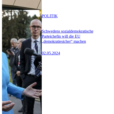
POLITIK
Schwedens sozialdemokratische
Parteichefin will die EU
„demokratiesicher“ machen
02.05.2024