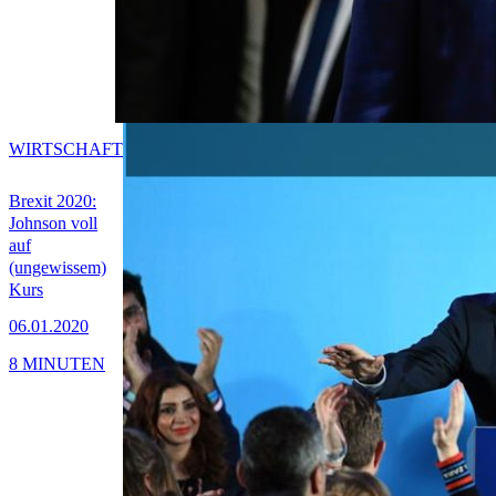
WIRTSCHAFT
Brexit 2020:
Johnson voll
auf
(ungewissem)
Kurs
06.01.2020
8 MINUTEN