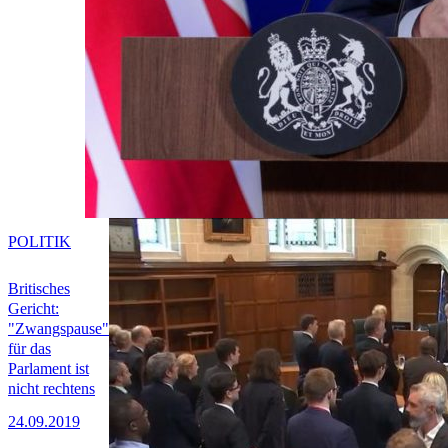
POLITIK
Britisches
Gericht:
"Zwangspause"
für das
Parlament ist
nicht rechtens
24.09.2019