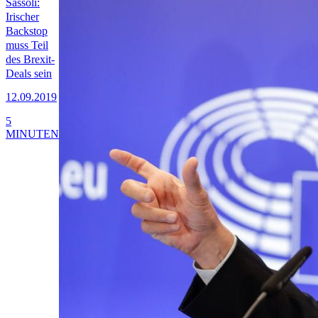
Sassoli:
Irischer
Backstop
muss Teil
des Brexit-
Deals sein
12.09.2019
5
MINUTEN