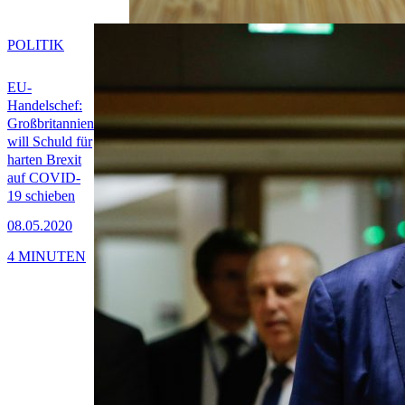
POLITIK
EU-
Handelschef:
Großbritannien
will Schuld für
harten Brexit
auf COVID-
19 schieben
08.05.2020
4 MINUTEN