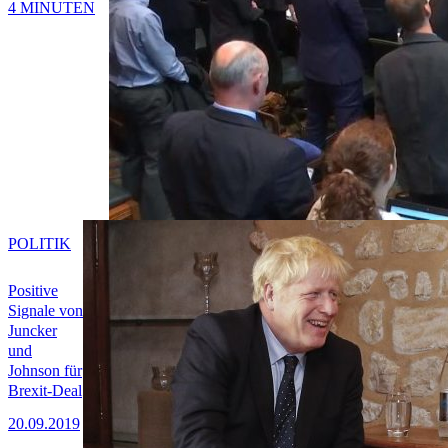
4 MINUTEN
POLITIK
Positive
Signale von
Juncker
und
Johnson für
Brexit-Deal
20.09.2019