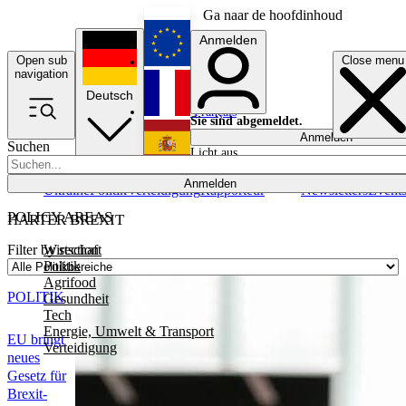
Ga naar de hoofdinhoud
Anmelden
Open sub
Close menu
English
navigation
Deutsch
Français
Sie sind abgemeldet.
Anmelden
Suchen
Licht aus
Español
Anmelden
Ukraine
Politik
Verteidigung
Rapporteur
Newsletters
Event
POLICY AREAS
HARTER BREXIT
Wirtschaft
Filter by section
Politik
Agrifood
POLITIK
Gesundheit
Tech
Energie, Umwelt & Transport
EU bringt
Verteidigung
neues
Gesetz für
Brexit-