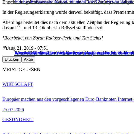
Vor EU-Ratspräsidentschaft: Finnland will CO2-Neutralität bis
Entscheidungskraft an eine Nation mit einer Bevölkerung von lediglic
In der Regierungserklärung wurde derweil bekräftigt, dass Premiermi
Allerdings bedeutet dies nach dem aktuellen Zeitplan der Regierung
das am 12. und 13. Oktober in Brüssel stattfinden soll.
[Bearbeitet von Zoran Radosavljevic und Tim Steins]
Aug 21, 2019 - 07:51
Brexit: Britischer Unternehmerverband ruft zu Vorbereitungen 
Johnson blitzt in Irland mit Forderung nach neuem Brexit-Deal
Wie sich die deutsche Wirtschaft auf den harten Brexit vorbereit
Politik
Boris Johnson
Brexit
finnische Ratspräsidentschaft 2019
H
Drucken
Aktie
MEIST GELESEN
WIRTSCHAFT
Europäer machen aus den vorgeschlagenen Euro-Banknoten Interne
25.07.2026
GESUNDHEIT