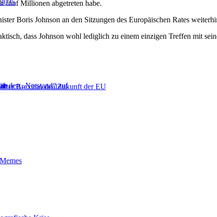
 2035
h fünf Millionen abgetreten habe.
nister Boris Johnson an den Sitzungen des Europäischen Rates weiterhi
 faktisch, dass Johnson wohl lediglich zu einem einzigen Treffen mit
für den „Notstand“ auf
 ab
et
arter Brexit
no deal
Zukunft der EU
t-Memes