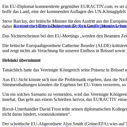
Ein EU-Diplomat kommentierte gegenüber EURACTIV.com, es sei dabei
hoffe das Land, eine der kommenden Auflagen des UN-Klimagipfels a
Steve Barclay, der britische Minister für den Austritt aus der Europ
Kontroverses Brexit-Dokument: Drohen Großbritannien Leben
daher um rund die Hälfte reduziert werde. So könnten „Hunderte von 
Das Nichterscheinen bei den EU-Meetings „werden den Beamten Zeit ge
Die britische Europaabgeordnete Catherine Bearder (ALDE) kritisierte
und zeigt nichts als Verachtung für unseren Einfluss in Brüssel sowie
Helsinki übernimmt
Tatsächlich hatte das Vereinigte Königreich seine Präsenz in Brüssel
Aus EU-Sicht könnte sich nun die Problematik ergeben, dass die Nicht
Stimmenthaltungen könnten die Ergebnis bei EU-Voten verzerren, so 
Um ein solches Szenario zu vermeiden, wird das Vereinigte Königreich
innehat. Das geht aus einem Schreiben hervor, das EURACTIV einse
Brexit-Unterhändler David Frost teilte seinen diplomatischen Kollegen
nicht daran hindert, voranzukommen“.
Der schottische EU-Abgeordnete Alyn Smith (Grüne/EFA) wies auf Twi