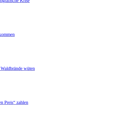
ografische Krise
ankommen
n Waldbrände wüten
n Preis“ zahlen