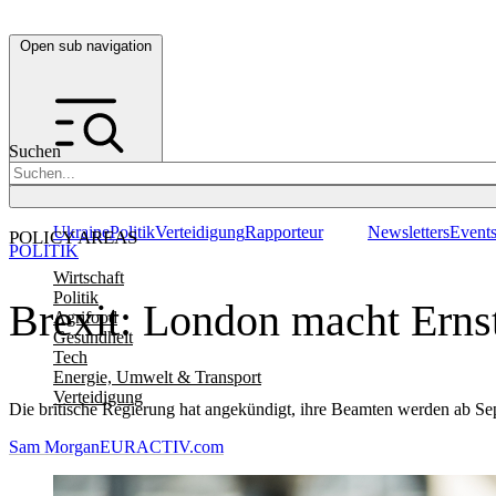
Open sub navigation
Suchen
Ukraine
Politik
Verteidigung
Rapporteur
Newsletters
Event
POLICY AREAS
POLITIK
Wirtschaft
Politik
Brexit: London macht Erns
Agrifood
Gesundheit
Tech
Energie, Umwelt & Transport
Verteidigung
Die britische Regierung hat angekündigt, ihre Beamten werden ab S
Sam Morgan
EURACTIV.com