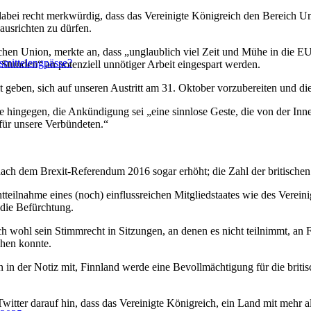
 recht merkwürdig, dass das Vereinigte Königreich den Bereich Umwel
usrichten zu dürfen.
äischen Union, merkte an, dass „unglaublich viel Zeit und Mühe in die 
smittelengpässe?
Stunden“ an potenziell unnötiger Arbeit eingespart werden.
ben, sich auf unseren Austritt am 31. Oktober vorzubereiten und die 
 hingegen, die Ankündigung sei „eine sinnlose Geste, die von der Innen
 für unsere Verbündeten.“
 nach dem Brexit-Referendum 2016 sogar erhöht; die Zahl der britische
teilnahme eines (noch) einflussreichen Mitgliedstaates wie des Verein
die Befürchtung.
 wohl sein Stimmrecht in Sitzungen, an denen es nicht teilnimmt, an F
hen konnte.
 in der Notiz mit, Finnland werde eine Bevollmächtigung für die britis
tter darauf hin, dass das Vereinigte Königreich, ein Land mit mehr 